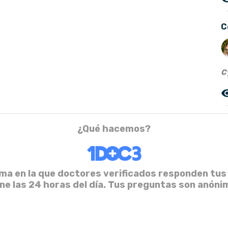
C
C
remove_r
¿Qué hacemos?
ma en la que doctores verificados responden tus
ine las 24 horas del día. Tus preguntas son anóni