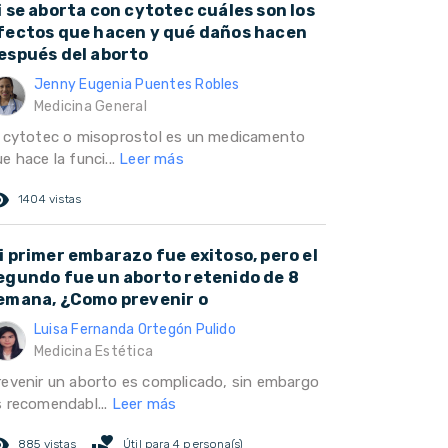
i se aborta con cytotec cuáles son los
fectos que hacen y qué daños hacen
espués del aborto
Jenny Eugenia Puentes Robles
Medicina General
l cytotec o misoprostol es un medicamento
e hace la funci...
Leer más
ed_eye
1404 vistas
i primer embarazo fue exitoso, pero el
egundo fue un aborto retenido de 8
emana, ¿Como prevenir o
Luisa Fernanda Ortegón Pulido
Medicina Estética
revenir un aborto es complicado, sin embargo
s recomendabl...
Leer más
ed_eye
volunteer_activism
885 vistas
Útil para 4 persona(s)