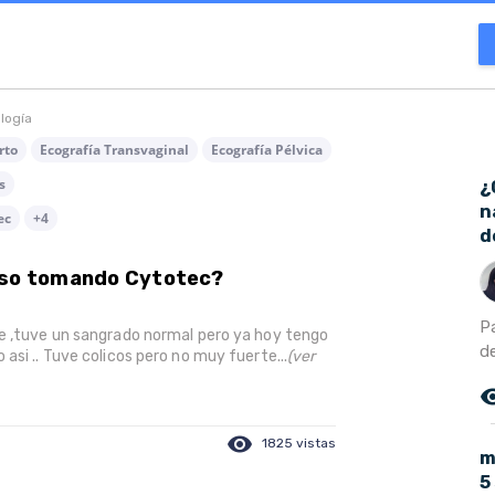
ología
rto
Ecografía Transvaginal
Ecografía Pélvica
s
¿
n
ec
+4
d
toso tomando Cytotec?
P
he ,tuve un sangrado normal pero ya hoy tengo
de
asi .. Tuve colicos pero no muy fuerte...
(ver
remove_r
visibility
1825 vistas
m
5