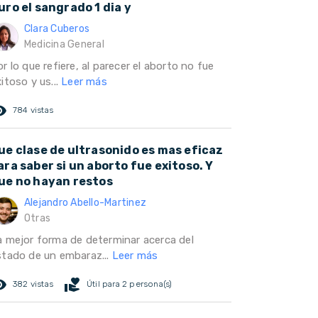
uro el sangrado 1 dia y
Clara Cuberos
Medicina General
r lo que refiere, al parecer el aborto no fue
itoso y us...
Leer más
ed_eye
784 vistas
ue clase de ultrasonido es mas eficaz
ara saber si un aborto fue exitoso. Y
ue no hayan restos
Alejandro Abello-Martinez
Otras
a mejor forma de determinar acerca del
stado de un embaraz...
Leer más
ed_eye
volunteer_activism
382 vistas
Útil para 2 persona(s)