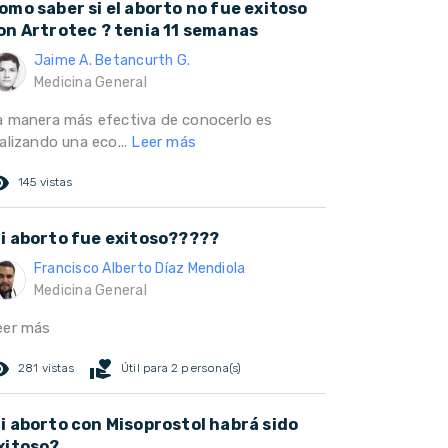
omo saber si el aborto no fue exitoso
on Artrotec ? tenia 11 semanas
Jaime A. Betancurth G.
Medicina General
a manera más efectiva de conocerlo es
alizando una eco...
Leer más
ed_eye
145 vistas
i aborto fue exitoso?????
Francisco Alberto Díaz Mendiola
Medicina General
eer más
ed_eye
volunteer_activism
281 vistas
Útil para 2 persona(s)
i aborto con Misoprostol habrá sido
xitoso?