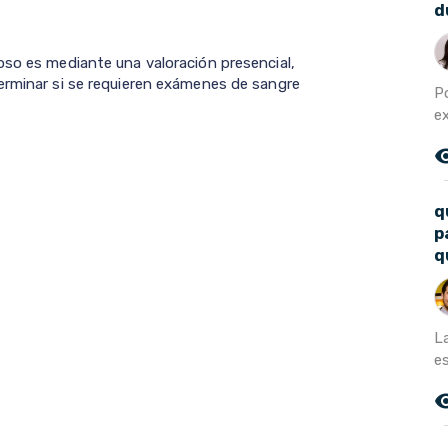
d
oso es mediante una valoración presencial,
erminar si se requieren exámenes de sangre
Po
ex
remove_r
q
p
q
L
e
remove_r