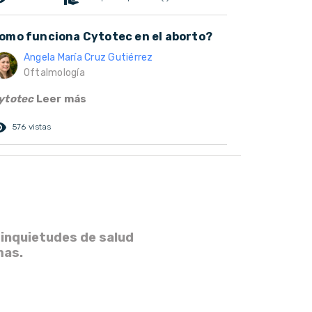
omo funciona Cytotec en el aborto?
Angela María Cruz Gutiérrez
Oftalmología
ytotec
Leer más
ed_eye
576 vistas
 inquietudes de salud
mas.