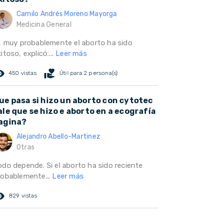
Camilo Andrés Moreno Mayorga
Medicina General
i, muy probablemente el aborto ha sido
itoso, explicó:...
Leer más
ed_eye
volunteer_activism
450 vistas
Útil para 2 persona(s)
ue pasa si hizo un aborto con cytotec
ale que se hizo e aborto en a ecografía
agina?
Alejandro Abello-Martinez
Otras
odo depende. Si el aborto ha sido reciente
robablemente...
Leer más
ed_eye
829 vistas