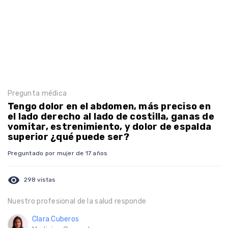
Pregunta médica
Tengo dolor en el abdomen, más preciso en
el lado derecho al lado de costilla, ganas de
vomitar, estrenimiento, y dolor de espalda
superior ¿qué puede ser?
Preguntado por mujer de 17 años
visibility
298 vistas
Nuestro profesional de la salud responde
Clara Cuberos