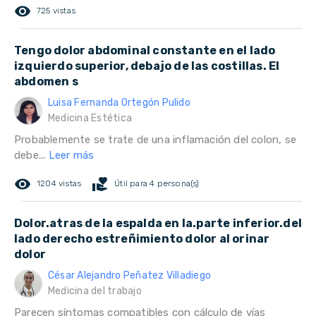
remove_red_eye
725 vistas
Tengo dolor abdominal constante en el lado
izquierdo superior, debajo de las costillas. El
abdomen s
Luisa Fernanda Ortegón Pulido
Medicina Estética
Probablemente se trate de una inflamación del colon, se
debe...
Leer más
remove_red_eye
volunteer_activism
1204 vistas
Útil para 4 persona(s)
Dolor.atras de la espalda en la.parte inferior.del
lado derecho estreñimiento dolor al orinar
dolor
César Alejandro Peñatez Villadiego
Medicina del trabajo
Parecen síntomas compatibles con cálculo de vías