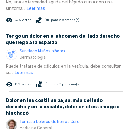
No, una enfermedad aguda del hígado cursa con una
sintoma...
Leer más
remove_red_eye
volunteer_activism
396 vistas
Útil para 2 persona(s)
Tengo un dolor en el abdomen del lado derecho
que llega a la espalda.
Santiago Muñoz piñeros
Dermatología
Puede tratarse de cálculos en la vesícula, debe consultar
su...
Leer más
remove_red_eye
volunteer_activism
865 vistas
Útil para 2 persona(s)
Dolor en las costillas bajas, más del lado
derecho y en la espalda, dolor en el estómago e
hinchazó
Tomasa Dolores Gutierrez Cure
Medicina General