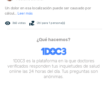
Un dolor en esa localización puede ser causado por
cálcul...
Leer más
remove_red_eye
volunteer_activism
365 vistas
Útil para 1 persona(s)
¿Qué hacemos?
1DOC3 es la plataforma en la que doctores
verificados responden tus inquietudes de salud
online las 24 horas del día. Tus preguntas son
anónimas.