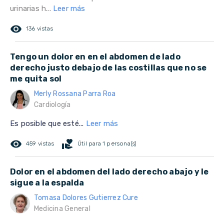
urinarias h...
Leer más
remove_red_eye
136 vistas
Tengo un dolor en en el abdomen de lado
derecho justo debajo de las costillas que no se
me quita sol
Merly Rossana Parra Roa
Cardiología
Es posible que esté...
Leer más
remove_red_eye
volunteer_activism
459 vistas
Útil para 1 persona(s)
Dolor en el abdomen del lado derecho abajo y le
sigue a la espalda
Tomasa Dolores Gutierrez Cure
Medicina General