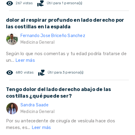
remove_red_eye
volunteer_activism
267 vistas
Útil para 1 persona(s)
dolor al respirar profundo en lado derecho por
las costillas en la espalda
Fernando Jose Briceño Sanchez
Medicina General
Según lo que nos comentas y tu edad podría tratarse de
un...
Leer más
remove_red_eye
volunteer_activism
680 vistas
Útil para 3 persona(s)
Tengo dolor del lado derecho abajo de las
costillas ¿qué puede ser?
Sandra Saade
Medicina General
Por su antecedente de cirugía de vesícula hace dos
meses, es...
Leer más