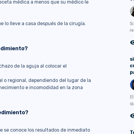
eceta médica a menos que su médico le
 lo lleve a casa después de la cirugía.
Si
re
remove_r
edimiento?
s
c
hazo de la aguja al colocar el
p
al o regional, dependiendo del lugar de la
rmecimiento e incomodidad en la zona
E
qu
edimiento?
remove_r
ue se conoce los resultados de inmediato
T