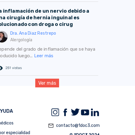
a inflamación de un nervio debido a
na cirugía de hernia inguinal es
olucionado con droga o cirug
Dra. Ana Diaz Restrepo
Alergología
epende del grado de inflamación que se haya
roducido luego...
Leer más
ed_eye
251 vistas
Ver más
AYUDA
édicos
mail_outline
contacto@1doc3.com
or especialidad