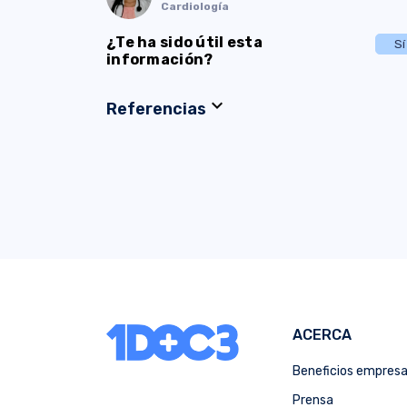
Cardiología
¿Te ha sido útil esta
Sí
información?
expand_more
Referencias
ACERCA
Beneficios empres
Prensa