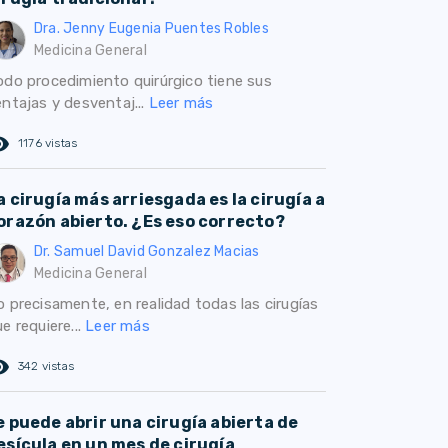
Dra. Jenny Eugenia Puentes Robles
Medicina General
odo procedimiento quirúrgico tiene sus
entajas y desventaj...
Leer más
ed_eye
1176 vistas
a cirugía más arriesgada es la cirugía a
orazón abierto. ¿Es eso correcto?
Dr. Samuel David Gonzalez Macias
Medicina General
o precisamente, en realidad todas las cirugías
e requiere...
Leer más
ed_eye
342 vistas
e puede abrir una cirugía abierta de
esícula en un mes de cirugía