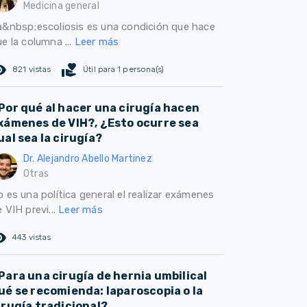
Medicina general
a&nbsp;escoliosis es una condición que hace
e la columna ...
Leer más
ed_eye
volunteer_activism
821 vistas
Útil para 1 persona(s)
Por qué al hacer una cirugía hacen
xámenes de VIH?, ¿Esto ocurre sea
ual sea la cirugía?
Dr. Alejandro Abello Martinez
Otras
 es una política general el realizar exámenes
 VIH previ...
Leer más
ed_eye
443 vistas
Para una cirugía de hernia umbilical
ué se recomienda: laparoscopia o la
irugía tradicional?