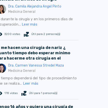
Dra. Camila Alejandra Angel Pinto
Medicina General
 durante la cirugía y en los primeros días de
cuperación...
Leer más
ed_eye
volunteer_activism
3200 vistas
Útil para 2 persona(s)
i me hacen una cirugia de nariz ¿
uanto tiempo debo esperar minimo
ara hacerme otra cirugia en el
Dra. Carmen Vanessa Stredel Maza
Medicina General
l tiempo dependerá del tipo de procedimiento
e se realiza...
Leer más
ed_eye
volunteer_activism
178 vistas
Útil para 1 persona(s)
engo 16 años y quiero una cirugía de