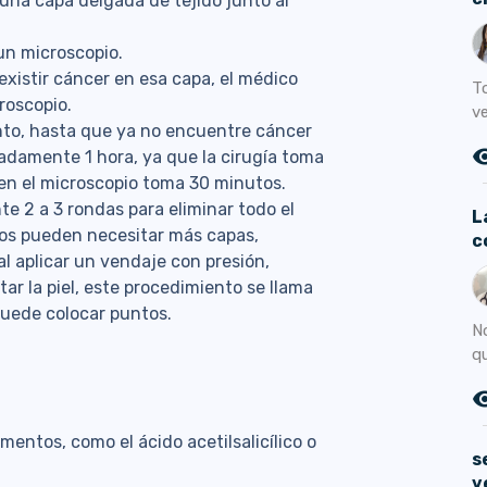
 una capa delgada de tejido junto al
 un microscopio.
 existir cáncer en esa capa, el médico
T
croscopio.
v
nto, hasta que ya no encuentre cáncer
remove_r
damente 1 hora, ya que la cirugía toma
 en el microscopio toma 30 minutos.
 2 a 3 rondas para eliminar todo el
L
os pueden necesitar más capas,
c
 al aplicar un vendaje con presión,
r la piel, este procedimiento se llama
puede colocar puntos.
N
qu
remove_r
ntos, como el ácido acetilsalicílico o
s
v