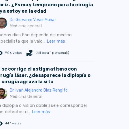
ariz. ¿Es muy temprano para la cirugía
 ya estoy en la edad
Dr. Giovanni Vivas Munar
Medicina general
uenos días Eso depende del medico
pecialista que la valo...
Leer más
ed_eye
volunteer_activism
906 vistas
Útil para 1 persona(s)
i se corrige el astigmatismo con
irugía láser, ¿desaparece la diplopía o
a cirugía agrava la situ
Dr. Ivan Alejandro Diaz Rengifo
Medicina General
a diplopía o visión doble suele corresponder
on defectos d...
Leer más
ed_eye
447 vistas