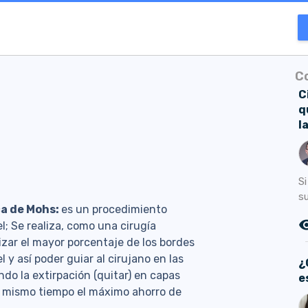
C
C
q
l
Si
su
ca de Mohs:
es un procedimiento
remove_r
l; Se realiza, como una cirugía
izar el mayor porcentaje de los bordes
 y así poder guiar al cirujano en las
¿
do la extirpación (quitar) en capas
e
al mismo tiempo el máximo ahorro de