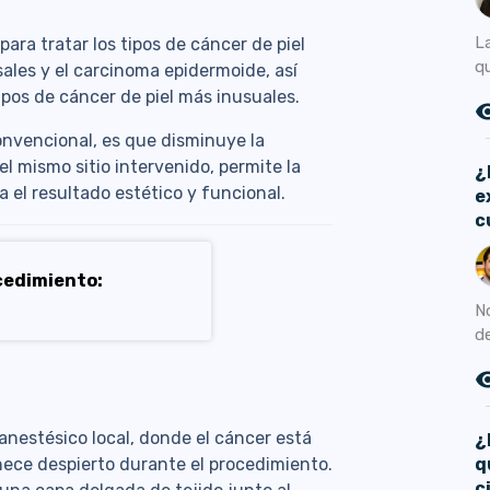
L
para tratar los tipos de cáncer de piel
qu
ales y el carcinoma epidermoide, así
pos de cáncer de piel más inusuales.
remove_r
convencional, es que disminuye la
l mismo sitio intervenido, permite la
¿
 el resultado estético y funcional.
e
c
cedimiento:
No
de
remove_r
anestésico local, donde el cáncer está
¿
q
nece despierto durante el procedimiento.
c