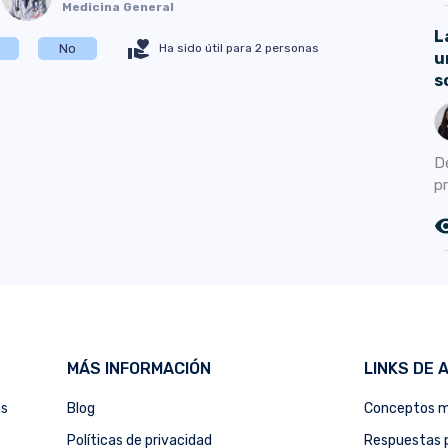
Medicina General
L
volunteer_activism
No
Ha sido útil para 2 personas
u
s
D
p
remove_r
MÁS INFORMACIÓN
LINKS DE 
as
Blog
Conceptos m
Políticas de privacidad
Respuestas p