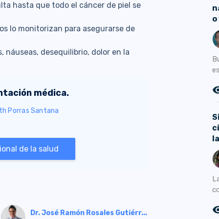
lta hasta que todo el cáncer de piel se
n
o
nos lo monitorizan para asegurarse de
 náuseas, desequilibrio, dolor en la
B
es
remove_r
entación médica.
eth Porras Santana
S
c
l
onal de la salud
L
c
remove_r
Dr. José Ramón Rosales Gutiérr...