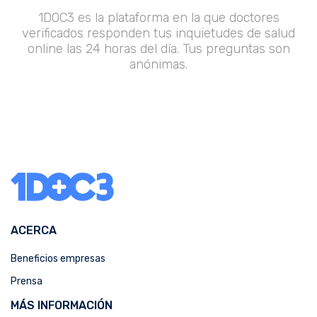
1DOC3 es la plataforma en la que doctores
verificados responden tus inquietudes de salud
online las 24 horas del día. Tus preguntas son
anónimas.
ACERCA
Beneficios empresas
Prensa
MÁS INFORMACIÓN