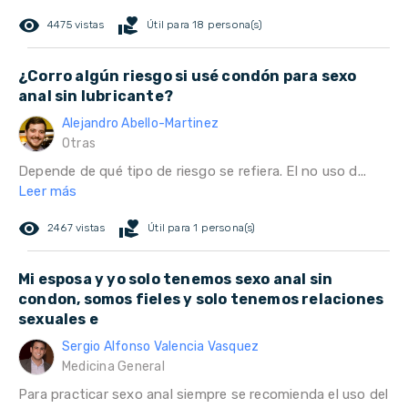
remove_red_eye
volunteer_activism
4475 vistas
Útil para 18 persona(s)
¿Corro algún riesgo si usé condón para sexo
anal sin lubricante?
Alejandro Abello-Martinez
Otras
Depende de qué tipo de riesgo se refiera. El no uso d...
Leer más
remove_red_eye
volunteer_activism
2467 vistas
Útil para 1 persona(s)
Mi esposa y yo solo tenemos sexo anal sin
condon, somos fieles y solo tenemos relaciones
sexuales e
Sergio Alfonso Valencia Vasquez
Medicina General
Para practicar sexo anal siempre se recomienda el uso del