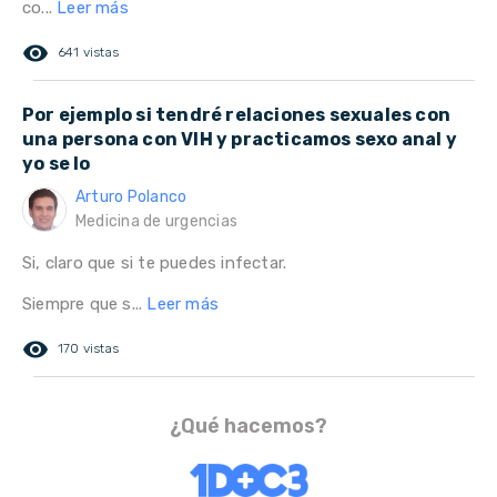
co...
Leer más
remove_red_eye
641 vistas
Por ejemplo si tendré relaciones sexuales con
una persona con VIH y practicamos sexo anal y
yo se lo
Arturo Polanco
Medicina de urgencias
Si, claro que si te puedes infectar.
Siempre que s...
Leer más
remove_red_eye
170 vistas
¿Qué hacemos?