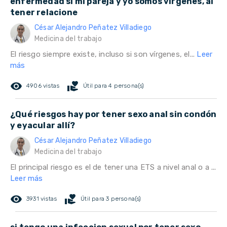
enfermedad si mi pareja y yo somos vírgenes, al
tener relacione
César Alejandro Peñatez Villadiego
Medicina del trabajo
El riesgo siempre existe, incluso si son vírgenes, el...
Leer
más
remove_red_eye
volunteer_activism
4906 vistas
Útil para 4 persona(s)
¿Qué riesgos hay por tener sexo anal sin condón
y eyacular allí?
César Alejandro Peñatez Villadiego
Medicina del trabajo
El principal riesgo es el de tener una ETS a nivel anal o a ...
Leer más
remove_red_eye
volunteer_activism
3931 vistas
Útil para 3 persona(s)