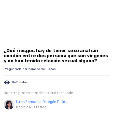
¿Qué riesgos hay de tener sexo anal sin
condón entre dos persona que son vírgenes
y no han tenido relación sexual alguna?
Preguntado por hombre de 0 años
visibility
869 vistas
Nuestro profesional de la salud responde
Luisa Fernanda Ortegón Pulido
Medicina Estética