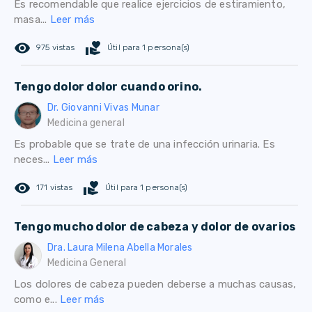
Es recomendable que realice ejercicios de estiramiento,
masa...
Leer más
remove_red_eye
volunteer_activism
975 vistas
Útil para 1 persona(s)
Tengo dolor dolor cuando orino.
Dr. Giovanni Vivas Munar
Medicina general
Es probable que se trate de una infección urinaria. Es
neces...
Leer más
remove_red_eye
volunteer_activism
171 vistas
Útil para 1 persona(s)
Tengo mucho dolor de cabeza y dolor de ovarios
Dra. Laura Milena Abella Morales
Medicina General
Los dolores de cabeza pueden deberse a muchas causas,
como e...
Leer más