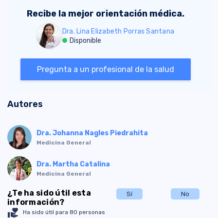
Recibe la mejor orientación médica.
Dra. Lina Elizabeth Porras Santana
Disponible
Pregunta a un profesional de la salud
Autores
Dra. Johanna Nagles Piedrahita
Medicina General
Dra. Martha Catalina
Medicina General
¿Te ha sido útil esta
Sí
No
información?
volunteer_activism
Ha sido útil para 80 personas