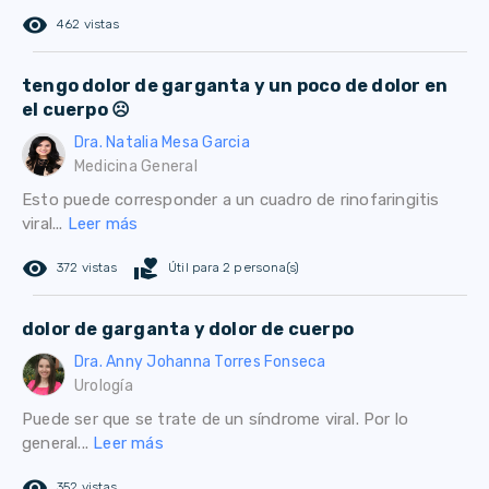
remove_red_eye
462 vistas
tengo dolor de garganta y un poco de dolor en
el cuerpo ☹️
Dra. Natalia Mesa Garcia
Medicina General
Esto puede corresponder a un cuadro de rinofaringitis
viral...
Leer más
remove_red_eye
volunteer_activism
372 vistas
Útil para 2 persona(s)
dolor de garganta y dolor de cuerpo
Dra. Anny Johanna Torres Fonseca
Urología
Puede ser que se trate de un síndrome viral. Por lo
general...
Leer más
remove_red_eye
352 vistas