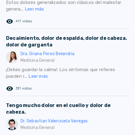
Estos dolores generalizados son clásicos del malestar
genera...
Leer más
remove_red_eye
417 vistas
Decaimiento, dolor de espalda, dolor de cabeza,
dolor de garganta
Dra. Oriana Perez Belandria
Medicina General
¡Debes guardar la calma!. Los síntomas que refieres
pueden r...
Leer más
remove_red_eye
331 vistas
Tengo mucho dolor en el cuello y dolor de
cabeza.
Dr. Sebastian Valenzuela Vanegas
Medicina General