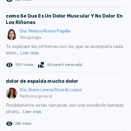
como Se Que Es Un Dolor Muscular Y No Dolor En
Los Riñones
Dra. Melissa Rivera Paipilla
Alergología
Te explicare los síntomas con los que se acompaña cada
dolor...
Leer más
remove_red_eye
volunteer_activism
1001 vistas
Útil para 4 persona(s)
dolor de espalda mucho dolor
Dra. Diana Lorena Ricardo Lopez
Medicina general
Posiblemente estás cursando con una condición llamada
síndro...
Leer más
remove_red_eye
255 vistas