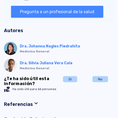
Pregunta a un profesional de la salud
Autores
Dra. Johanna Nagles Piedrahita
Medicina General
Dra. Silvia Juliana Vera Cala
Medicina General
¿Te ha sido útil esta
Sí
No
información?
volunteer_activism
Ha sido útil para 66 personas
expand_more
Referencias