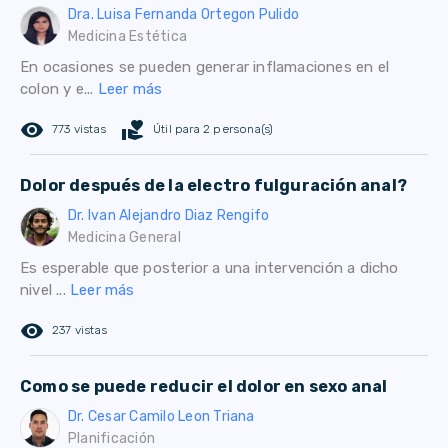
Dra. Luisa Fernanda Ortegon Pulido
Medicina Estética
En ocasiones se pueden generar inflamaciones en el
colon y e...
Leer más
remove_red_eye
volunteer_activism
773 vistas
Útil para 2 persona(s)
Dolor después de la electro fulguración anal?
Dr. Ivan Alejandro Diaz Rengifo
Medicina General
Es esperable que posterior a una intervención a dicho
nivel ...
Leer más
remove_red_eye
237 vistas
Como se puede reducir el dolor en sexo anal
Dr. Cesar Camilo Leon Triana
Planificación