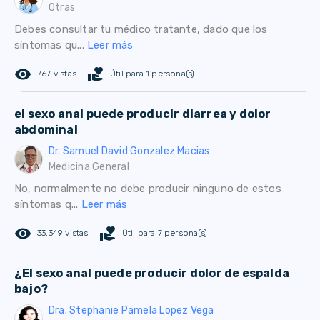
Otras
Debes consultar tu médico tratante, dado que los
síntomas qu...
Leer más
remove_red_eye
volunteer_activism
767 vistas
Útil para 1 persona(s)
el sexo anal puede producir diarrea y dolor
abdominal
Dr. Samuel David Gonzalez Macias
Medicina General
No, normalmente no debe producir ninguno de estos
síntomas q...
Leer más
remove_red_eye
volunteer_activism
33.349 vistas
Útil para 7 persona(s)
¿El sexo anal puede producir dolor de espalda
bajo?
Dra. Stephanie Pamela Lopez Vega