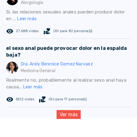
Alergología
Sí, las relaciones sexuales anales pueden producir dolor
en ...
Leer más
remove_red_eye
volunteer_activism
27.688 vistas
Útil para 82 persona(s)
el sexo anal puede provocar dolor en la espalda
baja?
Dra. Arely Berenice Gomez Narvaez
Medicina General
Realmente no, probablemente al realizar sexo anal haya
causa...
Leer más
remove_red_eye
volunteer_activism
5512 vistas
Útil para 17 persona(s)
Ver más