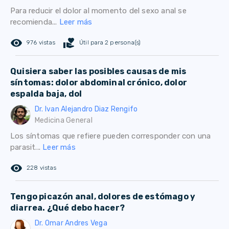
Para reducir el dolor al momento del sexo anal se
recomienda...
Leer más
remove_red_eye
volunteer_activism
976 vistas
Útil para 2 persona(s)
Quisiera saber las posibles causas de mis
síntomas: dolor abdominal crónico, dolor
espalda baja, dol
Dr. Ivan Alejandro Diaz Rengifo
Medicina General
Los síntomas que refiere pueden corresponder con una
parasit...
Leer más
remove_red_eye
228 vistas
Tengo picazón anal, dolores de estómago y
diarrea. ¿Qué debo hacer?
Dr. Omar Andres Vega