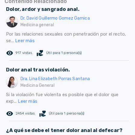
Contenido Relacionado
Dolor, ardor y sangrado anal.
Dr. David Guillermo Gomez Garnica
Medicina general
Por las relaciones sexuales con penetración por el recto,
se...
Leer más
remove_red_eye
volunteer_activism
917 vistas
Útil para 1 persona(s)
Dolor anal tras violación.
Dra. Lina Elizabeth Porras Santana
Medicina General
Si la violación fue violenta es posible que el dolor que
exp...
Leer más
remove_red_eye
volunteer_activism
2454 vistas
Útil para 1 persona(s)
¿A qué se debe el tener dolor anal al defecar?