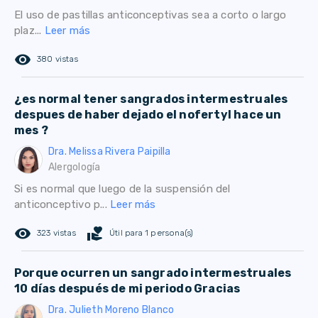
El uso de pastillas anticonceptivas sea a corto o largo
plaz...
Leer más
remove_red_eye
380 vistas
¿es normal tener sangrados intermestruales
despues de haber dejado el nofertyl hace un
mes ?
Dra. Melissa Rivera Paipilla
Alergología
Si es normal que luego de la suspensión del
anticonceptivo p...
Leer más
remove_red_eye
volunteer_activism
323 vistas
Útil para 1 persona(s)
Porque ocurren un sangrado intermestruales
10 días después de mi periodo Gracias
Dra. Julieth Moreno Blanco