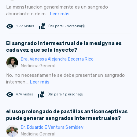
La menstruacion generalmente es un sangrado
abundante o de m...
Leer más
remove_red_eye
volunteer_activism
1533 vistas
Útil para 5 persona(s)
El sangrado intermestrual de la mesigyna es
cada vez que se la inyecte?
Dra. Vanessa Alejandra Becerra Rico
Medicina General
No, no necesariamente se debe presentar un sangrado
intermen...
Leer más
remove_red_eye
volunteer_activism
474 vistas
Útil para 1 persona(s)
el uso prolongado de pastillas anticonceptivas
puede generar sangrados intermestruales?
Dr. Eduardo E Ventura Semidey
Medicina General