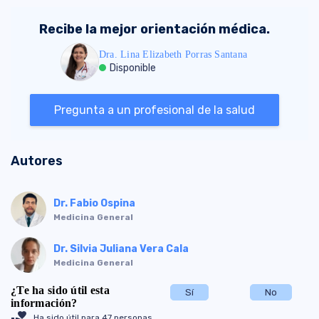
Recibe la mejor orientación médica.
Dra. Lina Elizabeth Porras Santana
Disponible
Pregunta a un profesional de la salud
Autores
Dr. Fabio Ospina
Medicina General
Dr. Silvia Juliana Vera Cala
Medicina General
¿Te ha sido útil esta
Sí
No
información?
volunteer_activism
Ha sido útil para 47 personas