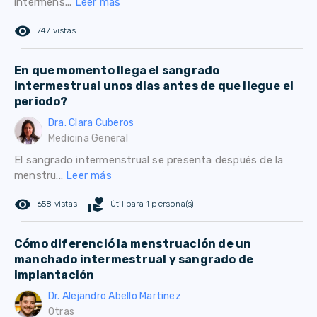
intermens...
Leer más
remove_red_eye
747 vistas
En que momento llega el sangrado
intermestrual unos dias antes de que llegue el
periodo?
Dra. Clara Cuberos
Medicina General
El sangrado intermenstrual se presenta después de la
menstru...
Leer más
remove_red_eye
volunteer_activism
658 vistas
Útil para 1 persona(s)
Cómo diferenció la menstruación de un
manchado intermestrual y sangrado de
implantación
Dr. Alejandro Abello Martinez
Otras