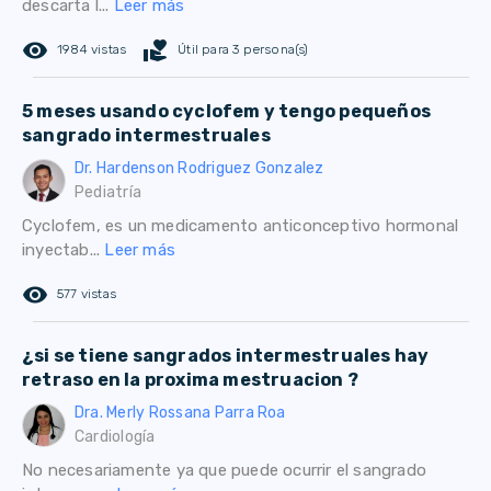
descarta l...
Leer más
remove_red_eye
volunteer_activism
1984 vistas
Útil para 3 persona(s)
5 meses usando cyclofem y tengo pequeños
sangrado intermestruales
Dr. Hardenson Rodriguez Gonzalez
Pediatría
Cyclofem, es un medicamento anticonceptivo hormonal
inyectab...
Leer más
remove_red_eye
577 vistas
¿si se tiene sangrados intermestruales hay
retraso en la proxima mestruacion ?
Dra. Merly Rossana Parra Roa
Cardiología
No necesariamente ya que puede ocurrir el sangrado