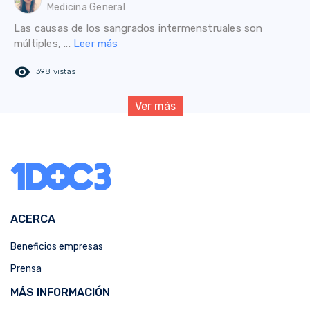
Medicina General
Las causas de los sangrados intermenstruales son
múltiples, ...
Leer más
remove_red_eye
398 vistas
Ver más
ACERCA
Beneficios empresas
Prensa
MÁS INFORMACIÓN