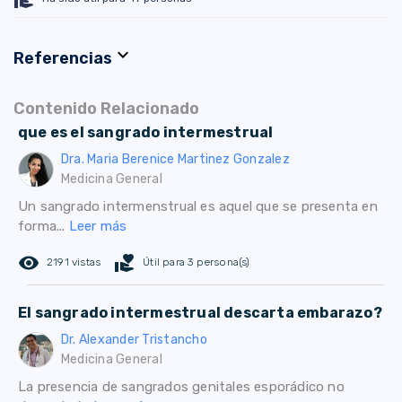
expand_more
Referencias
Contenido Relacionado
que es el sangrado intermestrual
Dra. Maria Berenice Martinez Gonzalez
Medicina General
Un sangrado intermenstrual es aquel que se presenta en
forma...
Leer más
remove_red_eye
volunteer_activism
2191 vistas
Útil para 3 persona(s)
El sangrado intermestrual descarta embarazo?
Dr. Alexander Tristancho
Medicina General
La presencia de sangrados genitales esporádico no