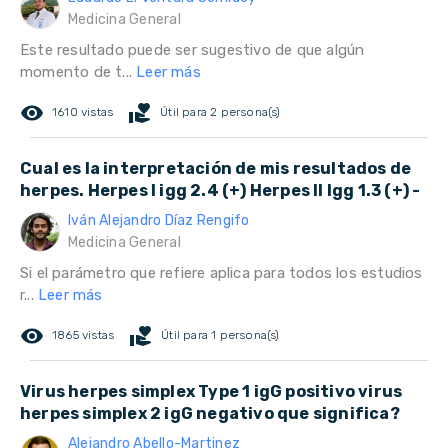
Medicina General
Este resultado puede ser sugestivo de que algún
momento de t...
Leer más
remove_red_eye
volunteer_activism
1610 vistas
Útil para 2 persona(s)
Cual es la interpretación de mis resultados de
herpes. Herpes I igg 2.4 (+) Herpes II Igg 1.3 (+) -
Iván Alejandro Díaz Rengifo
Medicina General
Si el parámetro que refiere aplica para todos los estudios
r...
Leer más
remove_red_eye
volunteer_activism
1865 vistas
Útil para 1 persona(s)
Virus herpes simplex Type 1 igG positivo virus
herpes simplex 2 igG negativo que significa?
Alejandro Abello-Martinez