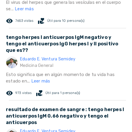
El virus del herpes que genera las vesículas en el cuerpo
se...
Leer más
remove_red_eye
volunteer_activism
7653 vistas
Útil para 10 persona(s)
tengo herpes I anticuerpos IgM negativo y
tengo el anticuerpos IgG herpes I y II positivo
que es??
Eduardo E. Ventura Semidey
Medicina General
Esto significa que en algún momento de tu vida has
estado en...
Leer más
remove_red_eye
volunteer_activism
973 vistas
Útil para 1 persona(s)
resultado de examen de sangre : tengo herpes I
anticuerpos IgM 0.66 negativo y tengo el
anticuerpos
Eduardo E. Ventura Semidey