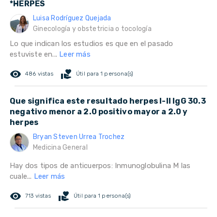
*HERPES
Luisa Rodríguez Quejada
Ginecología y obstetricia o tocología
Lo que indican los estudios es que en el pasado
estuviste en...
Leer más
remove_red_eye
volunteer_activism
486 vistas
Útil para 1 persona(s)
Que significa este resultado herpes I-II IgG 30.3
negativo menor a 2.0 positivo mayor a 2.0 y
herpes
Bryan Steven Urrea Trochez
Medicina General
Hay dos tipos de anticuerpos: Inmunoglobulina M las
cuale...
Leer más
remove_red_eye
volunteer_activism
713 vistas
Útil para 1 persona(s)