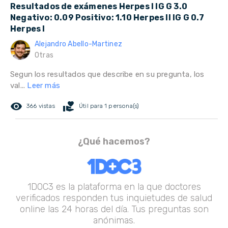
Resultados de exámenes Herpes I IG G 3.0
Negativo: 0.09 Positivo: 1.10 Herpes II IG G 0.7
Herpes I
Alejandro Abello-Martinez
Otras
Segun los resultados que describe en su pregunta, los
val...
Leer más
remove_red_eye
volunteer_activism
366 vistas
Útil para 1 persona(s)
¿Qué hacemos?
1DOC3 es la plataforma en la que doctores
verificados responden tus inquietudes de salud
online las 24 horas del día. Tus preguntas son
anónimas.