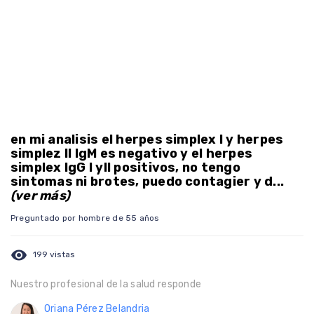
en mi analisis el herpes simplex I y herpes
simplez II IgM es negativo y el herpes
simplex IgG I yII positivos, no tengo
sintomas ni brotes, puedo contagier y d...
(ver más)
Preguntado por hombre de 55 años
visibility
199 vistas
Nuestro profesional de la salud responde
Oriana Pérez Belandria