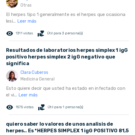
Otras
El herpes tipo 1 generalmente es el herpes que ocasiona
lesi...
Leer más
remove_red_eye
volunteer_activism
1311 vistas
Útil para 3 persona(s)
Resultados de laboratorios herpes simplex 1 igG
positivo herpes simplex 2 igG negativo que
significa
Clara Cuberos
Medicina General
Esto quiere decir que usted ha estado en infectado con
el vi...
Leer más
remove_red_eye
volunteer_activism
1575 vistas
Útil para 1 persona(s)
quiero saber lo valores de unos analisis de
herpes.. Es *HERPES SIMPLEX 1 igG POSITIVO 81,5