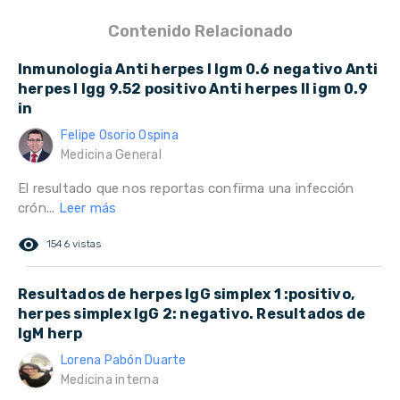
Contenido Relacionado
Inmunologia Anti herpes I Igm 0.6 negativo Anti
herpes I Igg 9.52 positivo Anti herpes II igm 0.9
in
Felipe Osorio Ospina
Medicina General
El resultado que nos reportas confirma una infección
crón...
Leer más
remove_red_eye
1546 vistas
Resultados de herpes IgG simplex 1 :positivo,
herpes simplex IgG 2: negativo. Resultados de
IgM herp
Lorena Pabón Duarte
Medicina interna