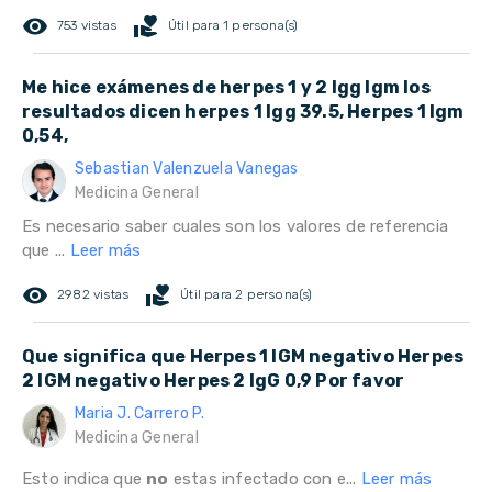
remove_red_eye
volunteer_activism
753 vistas
Útil para 1 persona(s)
Me hice exámenes de herpes 1 y 2 Igg Igm los
resultados dicen herpes 1 Igg 39.5, Herpes 1 Igm
0,54,
Sebastian Valenzuela Vanegas
Medicina General
Es necesario saber cuales son los valores de referencia
que ...
Leer más
remove_red_eye
volunteer_activism
2982 vistas
Útil para 2 persona(s)
Que significa que Herpes 1 IGM negativo Herpes
2 IGM negativo Herpes 2 IgG 0,9 Por favor
Maria J. Carrero P.
Medicina General
Esto indica que
no
estas infectado con e...
Leer más