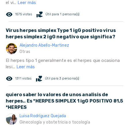
el vi...
Leer más
remove_red_eye
volunteer_activism
1575 vistas
Útil para 1 persona(s)
Virus herpes simplex Type 1 igG positivo virus
herpes simplex 2 igG negativo que significa?
Alejandro Abello-Martinez
Otras
El herpes tipo 1 generalmente es el herpes que ocasiona
lesi...
Leer más
remove_red_eye
volunteer_activism
1311 vistas
Útil para 3 persona(s)
quiero saber lo valores de unos analisis de
herpes.. Es *HERPES SIMPLEX 1 igG POSITIVO 81,5
*HERPES
Luisa Rodríguez Quejada
Ginecología y obstetricia o tocología