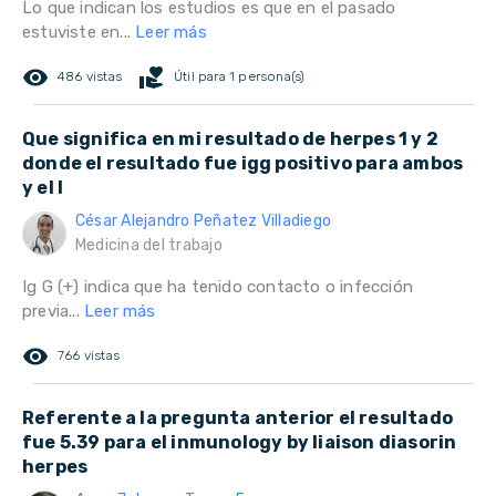
Lo que indican los estudios es que en el pasado
estuviste en...
Leer más
remove_red_eye
volunteer_activism
486 vistas
Útil para 1 persona(s)
Que significa en mi resultado de herpes 1 y 2
donde el resultado fue igg positivo para ambos
y el I
César Alejandro Peñatez Villadiego
Medicina del trabajo
Ig G (+) indica que ha tenido contacto o infección
previa...
Leer más
remove_red_eye
766 vistas
Referente a la pregunta anterior el resultado
fue 5.39 para el inmunology by liaison diasorin
herpes