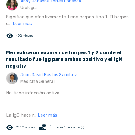
Anny Johanna Torres Fonseca
Urología
Significa que efectivamente tiene herpes tipo 1. El herpes
e...
Leer más
remove_red_eye
492 vistas
Me realice un examen de herpes 1 y 2 donde el
resultado fue igg para ambos positivo y el IgM
negativ
Juan David Bustos Sanchez
Medicina General
No tiene infección activa.
La IgG hace r...
Leer más
remove_red_eye
volunteer_activism
1260 vistas
Útil para 1 persona(s)