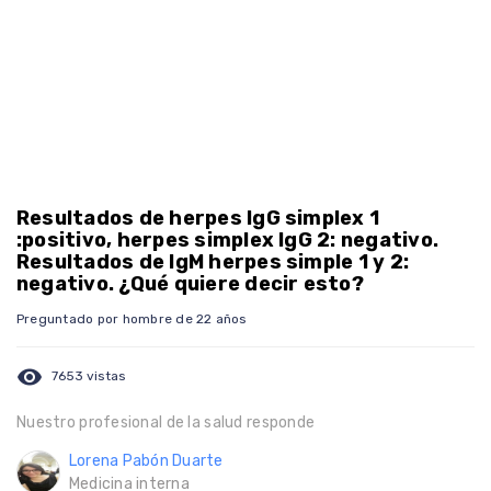
Resultados de herpes IgG simplex 1
:positivo, herpes simplex IgG 2: negativo.
Resultados de IgM herpes simple 1 y 2:
negativo. ¿Qué quiere decir esto?
Preguntado por hombre de 22 años
visibility
7653 vistas
Nuestro profesional de la salud responde
Lorena Pabón Duarte
Medicina interna