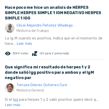
Hace poco me hice un analisis de HERPES
SIMPLE HERPES SIMPLE 1 IGM NEGATIVO HERPES
SIMPLE 1 IGG
César Alejandro Peñatez Villadiego
Medicina del trabajo
La Ig M cuando es positiva, indica que en el momento de
hace...
Leer más
remove_red_eye
volunteer_activism
3240 vistas
Útil para 2 persona(s)
Que significa mi resultado de herpes 1 y 2
donde salió Igg positivo para ambos y el IgM
negativo par
Tomasa Dolores Gutierrez Cure
Medicina General
Si el Igg para herpes 1 y 2 salió positivo quiere decir q...
Leer más