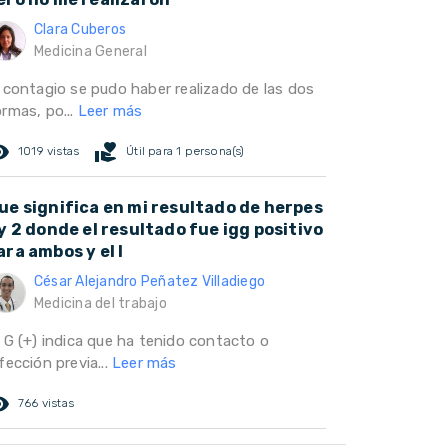
Clara Cuberos
Medicina General
l contagio se pudo haber realizado de las dos
ormas, po...
Leer más
ed_eye
volunteer_activism
1019 vistas
Útil para 1 persona(s)
ue significa en mi resultado de herpes
 y 2 donde el resultado fue igg positivo
ara ambos y el I
César Alejandro Peñatez Villadiego
Medicina del trabajo
g G (+) indica que ha tenido contacto o
fección previa...
Leer más
ed_eye
766 vistas