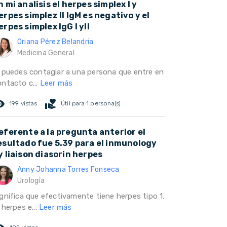
n mi analisis el herpes simplex I y
erpes simplez II IgM es negativo y el
erpes simplex IgG I yII
Oriana Pérez Belandria
Medicina General
i puedes contagiar a una persona que entre en
ontacto c...
Leer más
ed_eye
volunteer_activism
199 vistas
Útil para 1 persona(s)
eferente a la pregunta anterior el
esultado fue 5.39 para el inmunology
y liaison diasorin herpes
Anny Johanna Torres Fonseca
Urología
ignifica que efectivamente tiene herpes tipo 1.
 herpes e...
Leer más