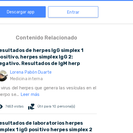
Descargar app
Entrar
Contenido Relacionado
esultados de herpes IgG simplex 1
positivo, herpes simplex IgG 2:
egativo. Resultados de IgM herp
Lorena Pabón Duarte
Medicina interna
 virus del herpes que genera las vesículas en el
erpo se...
Leer más
ed_eye
volunteer_activism
7653 vistas
Útil para 10 persona(s)
esultados de laboratorios herpes
implex 1 igG positivo herpes simplex 2