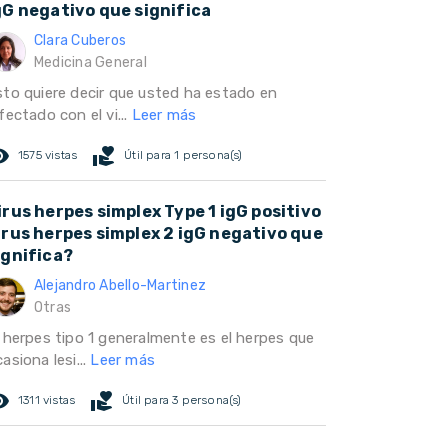
gG negativo que significa
Clara Cuberos
Medicina General
sto quiere decir que usted ha estado en
fectado con el vi...
Leer más
ed_eye
volunteer_activism
1575 vistas
Útil para 1 persona(s)
irus herpes simplex Type 1 igG positivo
irus herpes simplex 2 igG negativo que
ignifica?
Alejandro Abello-Martinez
Otras
l herpes tipo 1 generalmente es el herpes que
asiona lesi...
Leer más
ed_eye
volunteer_activism
1311 vistas
Útil para 3 persona(s)