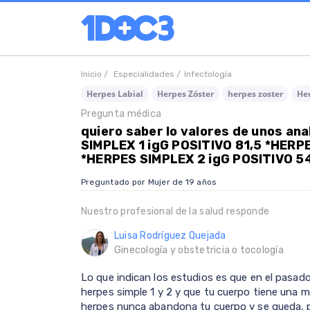
Inicio /
Especialidades /
Infectología
Herpes Labial
Herpes Zóster
herpes zoster
He
Pregunta médica
quiero saber lo valores de unos ana
SIMPLEX 1 igG POSITIVO 81,5 *HERP
*HERPES SIMPLEX 2 igG POSITIVO 54
Preguntado por Mujer de 19 años
Nuestro profesional de la salud responde
Luisa Rodríguez Quejada
Ginecología y obstetricia o tocología
Lo que indican los estudios es que en el pasado
herpes simple 1 y 2 y que tu cuerpo tiene una m
herpes nunca abandona tu cuerpo y se queda, p