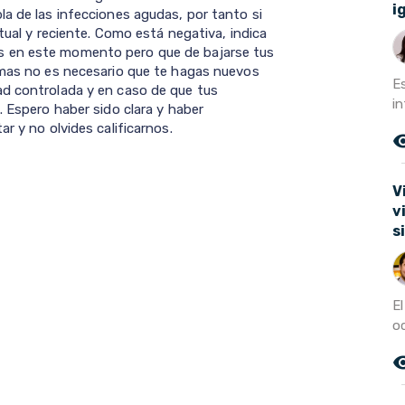
i
la de las infecciones agudas, por tanto si
tual y reciente. Como está negativa, indica
s en este momento pero que de bajarse tus
omas no es necesario que te hagas nuevos
E
ad controlada y en caso de que tus
in
. Espero haber sido clara y haber
r y no olvides calificarnos.
remove_r
V
v
s
E
oc
remove_r