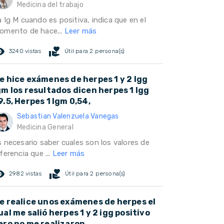
Medicina del trabajo
 Ig M cuando es positiva, indica que en el
omento de hace...
Leer más
ed_eye
volunteer_activism
3240 vistas
Útil para 2 persona(s)
e hice exámenes de herpes 1 y 2 Igg
gm los resultados dicen herpes 1 Igg
9.5, Herpes 1 Igm 0,54,
Sebastian Valenzuela Vanegas
Medicina General
s necesario saber cuales son los valores de
ferencia que ...
Leer más
ed_eye
volunteer_activism
2982 vistas
Útil para 2 persona(s)
e realice unos exámenes de herpes el
ual me salió herpes 1 y 2 igg positivo
ero no me realizaron