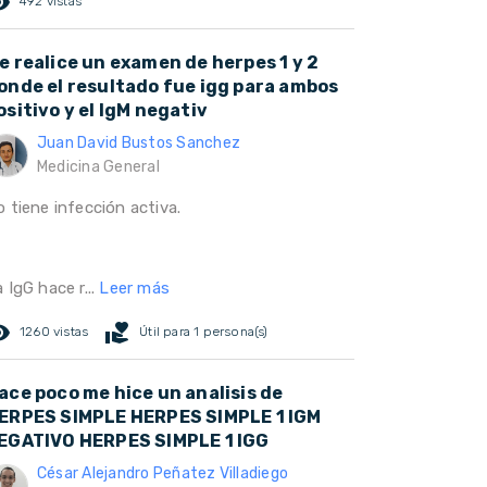
ed_eye
492 vistas
e realice un examen de herpes 1 y 2
onde el resultado fue igg para ambos
ositivo y el IgM negativ
Juan David Bustos Sanchez
Medicina General
 tiene infección activa.
 IgG hace r...
Leer más
ed_eye
volunteer_activism
1260 vistas
Útil para 1 persona(s)
ace poco me hice un analisis de
ERPES SIMPLE HERPES SIMPLE 1 IGM
EGATIVO HERPES SIMPLE 1 IGG
César Alejandro Peñatez Villadiego