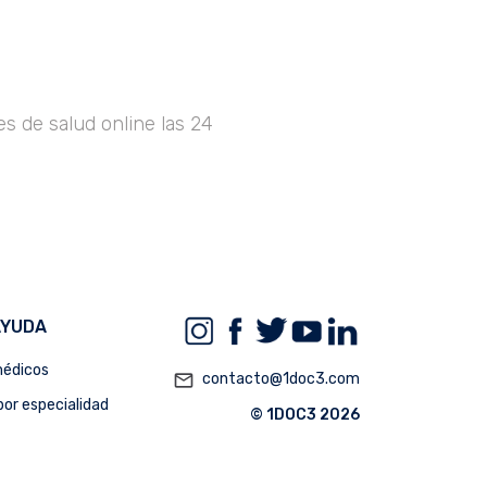
s de salud online las 24
AYUDA
édicos
mail_outline
contacto@1doc3.com
or especialidad
© 1DOC3 2026