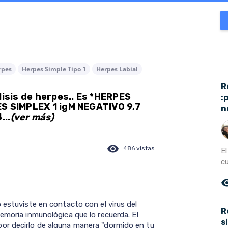
rpes
Herpes Simple Tipo 1
Herpes Labial
R
lisis de herpes.. Es *HERPES
:
ES SIMPLEX 1 igM NEGATIVO 9,7
n
...
(ver más)
visibility
486 vistas
El
cu
remove_r
 estuviste en contacto con el virus del
R
emoria inmunológica que lo recuerda. El
s
or decirlo de alguna manera "dormido en tu