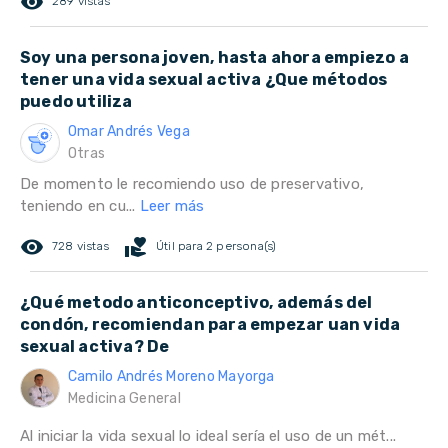
remove_red_eye
289 vistas
Soy una persona joven, hasta ahora empiezo a
tener una vida sexual activa ¿Que métodos
puedo utiliza
Omar Andrés Vega
Otras
De momento le recomiendo uso de preservativo,
teniendo en cu...
Leer más
remove_red_eye
volunteer_activism
728 vistas
Útil para 2 persona(s)
¿Qué metodo anticonceptivo, además del
condón, recomiendan para empezar uan vida
sexual activa? De
Camilo Andrés Moreno Mayorga
Medicina General
Al iniciar la vida sexual lo ideal sería el uso de un mét...