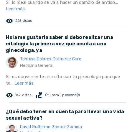
Sí, lo ideal cuando se va a hacer un cambio de antico...
Leer más
remove_red_eye
225 vistas
Hola me gustaria saber si debo realizar una
citologia la primera vez que acuda a una
ginecologa, ya
Tomasa Dolores Gutierrez Cure
Medicina General
Si, es conveniente una cita con tu ginecologa para que
te...
Leer más
remove_red_eye
volunteer_activism
147 vistas
Útil para 1 persona(s)
¿Qué debo tener en cuenta para llevar una vida
sexual activa?
David Guillermo Gomez Garnica