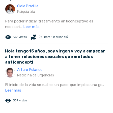
Cielo Pradilla
Psiquiatría
Para poder indicar tratamiento anticonceptivo es
necesari...
Leer más
remove_red_eye
volunteer_activism
139 vistas
Útil para 1 persona(s)
Hola tengo 15 años , soy virgen y voy a empezar
a tener relaciones sexuales que métodos
anticoncepti
Arturo Polanco
Medicina de urgencias
El inicio de la vida sexual es un paso que implica una gr...
Leer más
remove_red_eye
307 vistas