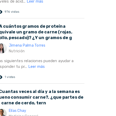
veles de ácid...
Leer más
ed_eye
976 vistas
A cuántos gramos de proteína
quivale un gramo de carne (rojas,
ollo, pescado)? ¿Y un gramos de g
Jimena Palma Torres
Nutrición
as siguientes relaciones pueden ayudar a
sponder tu pr...
Leer más
ed_eye
1 vistas
Cuantas veces al día y a la semana es
ueno consumir carne?, ¿que partes de
a carne de cerdo, tern
Elías Chay