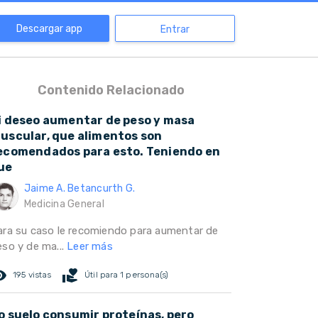
Descargar app
Entrar
Contenido Relacionado
i deseo aumentar de peso y masa
uscular, que alimentos son
ecomendados para esto. Teniendo en
ue
Jaime A. Betancurth G.
Medicina General
ara su caso le recomiendo para aumentar de
eso y de ma...
Leer más
ed_eye
volunteer_activism
195 vistas
Útil para 1 persona(s)
o suelo consumir proteínas, pero