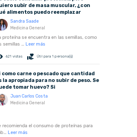
uiero subir de masa muscular, ¿con
ué alimentos puedo reemplazar
Sandra Saade
Medicina General
a proteína se encuentra en las semillas, como
s semillas ...
Leer más
ed_eye
volunteer_activism
621 vistas
Útil para 1 persona(s)
i como carne o pescado que cantidad
s la apropiada para no subir de peso. Se
uede tomar huevo? Si
Juan Carlos Costa
Medicina General
e recomienda el consumo de proteínas para
b...
Leer más