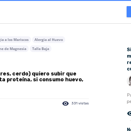
ia a los Mariscos
Alergia al Huevo
he de Magnesia
Talla Baja
S
m
r
c
res, cerdo) quiero subir que
ta proteína, si consumo huevo,
P
p
visibility
331 vistas
remove_r
N