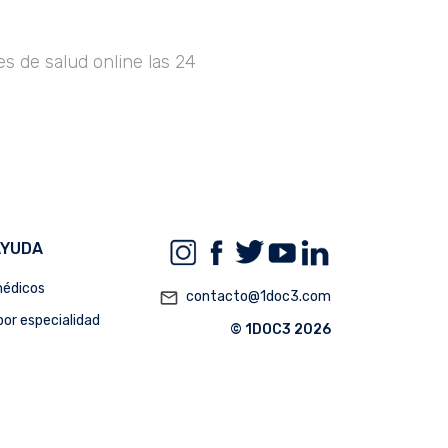
s de salud online las 24
AYUDA
édicos
mail_outline
contacto@1doc3.com
or especialidad
© 1DOC3 2026