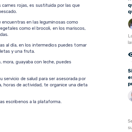
q
 carnes rojas, es sustituida por las que
q
pescado.
que encuentras en las leguminosas como
 vegetales como el brocoli, en los mariscos,
das.
L
la
as al día, en los intermedios puedes tomar
etas y una fruta.
remove_r
o, mora, guayaba con leche, puedes
S
e
 servicio de salud para ser asesorada por
p
la, horas de actividad, te organice una dieta
as escribenos a la plataforma.
S
su