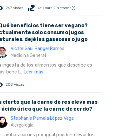
ed_eye
volunteer_activism
247 vistas
Útil para 2 persona(s)
Qué beneficios tiene ser vegano?
ctualmente solo consumo jugos
aturales, dejé las gaseosas o jugo
Victor Saul Rangel Ramos
Medicina General
a ingesta de los alimentos que describe es
ás benef...
Leer más
ed_eye
208 vistas
s cierto que la carne de res eleva mas
l ácido úrico que la carne de cerdo?
Stephanie Pamela López Vega
Alergología
o, ambas carnes por igual pueden elevar los