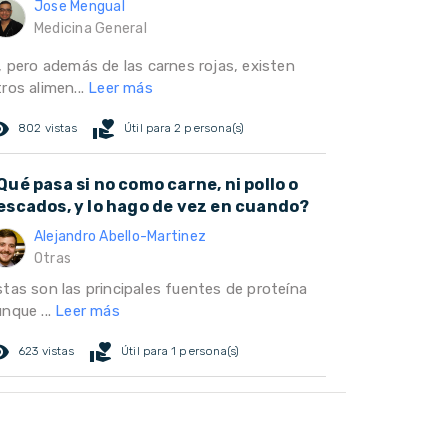
Jose Mengual
Medicina General
í, pero además de las carnes rojas, existen
ros alimen...
Leer más
ed_eye
volunteer_activism
802 vistas
Útil para 2 persona(s)
Qué pasa si no como carne, ni pollo o
escados, y lo hago de vez en cuando?
Alejandro Abello-Martinez
Otras
stas son las principales fuentes de proteína
nque ...
Leer más
ed_eye
volunteer_activism
623 vistas
Útil para 1 persona(s)