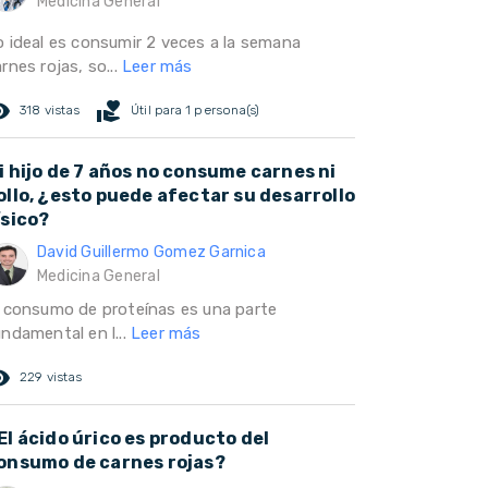
Medicina General
o ideal es consumir 2 veces a la semana
rnes rojas, so...
Leer más
ed_eye
volunteer_activism
318 vistas
Útil para 1 persona(s)
i hijo de 7 años no consume carnes ni
ollo, ¿esto puede afectar su desarrollo
ísico?
David Guillermo Gomez Garnica
Medicina General
l consumo de proteínas es una parte
undamental en l...
Leer más
ed_eye
229 vistas
El ácido úrico es producto del
onsumo de carnes rojas?