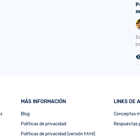
P
m
E
pa
remove_r
MÁS INFORMACIÓN
LINKS DE 
as
Blog
Conceptos m
Políticas de privacidad
Respuestas p
Políticas de privacidad (versión html)