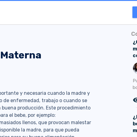
C
¿
m
 Materna
c
P
b
portante y necesaria cuando la madre y
remove_r
ipo de enfermedad, trabajo o cuando se
 buena producción. Este procedimiento
ara el bebe, por ejemplo:
¿
masiados llenos, que provocan malestar
b
isponible la madre, para que pueda
m