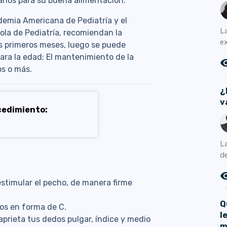
arios para su buena alimentación.
demia Americana de Pediatría y el
L
ola de Pediatría, recomiendan la
ex
is primeros meses, luego se puede
ara la edad; El mantenimiento de la
remove_r
os o más.
¿
v
cedimiento:
L
d
remove_r
estimular el pecho, de manera firme
Q
os en forma de C.
l
aprieta tus dedos pulgar, índice y medio
m