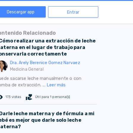
Descargar app
Entrar
ontenido Relacionado
Cómo realizar una extracción de leche
aterna en el lugar de trabajo para
onservarla correctamente
Dra. Arely Berenice Gomez Narvaez
Medicina General
uede sacarse leche manualmente o con
omba de extracción. ...
Leer más
ed_eye
volunteer_activism
173 vistas
Útil para 1 persona(s)
Darle leche materna y de fórmula a mi
ebé es mejor que darle solo leche
aterna?