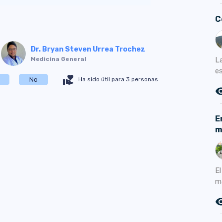
C
Dr. Bryan Steven Urrea Trochez
L
Medicina General
e
volunteer_activism
No
Ha sido útil para 3 personas
remove_r
E
m
E
m
remove_r