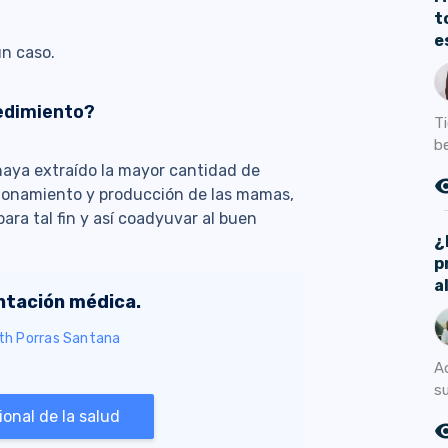
t
e
ún caso.
edimiento?
Ti
b
haya extraído la mayor cantidad de
remove_r
ionamiento y producción de las mamas,
ra tal fin y así coadyuvar al buen
¿
p
a
entación médica.
eth Porras Santana
A
su
onal de la salud
remove_r