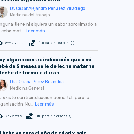
Dr. Cesar Alejandro Penatez Villadiego
Medicina del trabajo
inguna tiene ni siquiera un sabor aproximado a
 leche mat...
Leer más
ed_eye
volunteer_activism
5999 vistas
Útil para 2 persona(s)
ay alguna contraindicación que a mi
ebé de 2 meses se le de leche materna
 leche de fórmula duran
Dra. Oriana Perez Belandria
Medicina General
o existe contraindicación como tal, pero la
rganización Mu...
Leer más
ed_eye
volunteer_activism
773 vistas
Útil para 3 persona(s)
i bebe va para el año de edad y solo