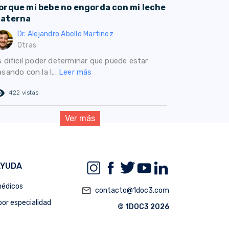
orque mi bebe no engorda con mi leche
aterna
Dr. Alejandro Abello Martinez
Otras
s dificil poder determinar que puede estar
sando con la l...
Leer más
ed_eye
422 vistas
Ver más
AYUDA
édicos
mail_outline
contacto@1doc3.com
or especialidad
© 1DOC3 2026