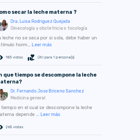
omo secar la leche materna ?
Dra. Luisa Rodriguez Quejada
Ginecología y obstetricia o tocología
a leche no se seca por si sola, debe haber un
stímulo horm...
Leer más
ed_eye
volunteer_activism
183 vistas
Útil para 1 persona(s)
n que tiempo se descompone la leche
aterna?
Dr. Fernando Jose Briceno Sanchez
Medicina general
l tiempo en el cual se descompone la leche
aterna depende ...
Leer más
ed_eye
265 vistas