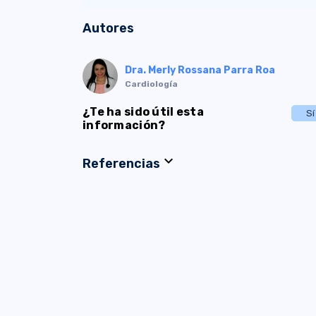
Autores
Dra. Merly Rossana Parra Roa
Cardiología
¿Te ha sido útil esta
Sí
información?
expand_more
Referencias