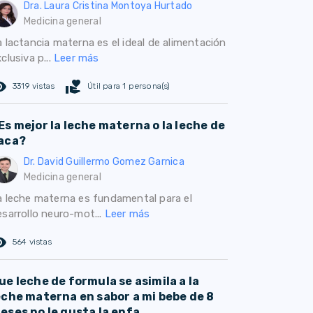
Dra. Laura Cristina Montoya Hurtado
Medicina general
a lactancia materna es el ideal de alimentación
clusiva p...
Leer más
ed_eye
volunteer_activism
3319 vistas
Útil para 1 persona(s)
Es mejor la leche materna o la leche de
aca?
Dr. David Guillermo Gomez Garnica
Medicina general
a leche materna es fundamental para el
esarrollo neuro-mot...
Leer más
ed_eye
564 vistas
ue leche de formula se asimila a la
eche materna en sabor a mi bebe de 8
eses no le gusta la enfa