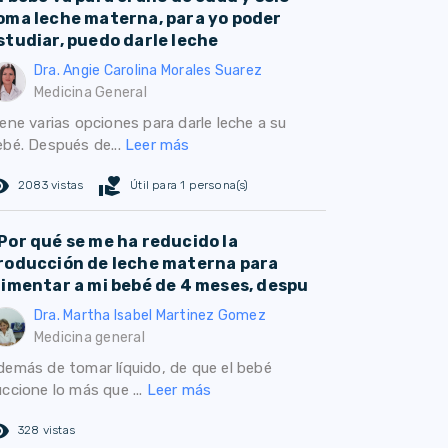
oma leche materna, para yo poder
studiar, puedo darle leche
Dra. Angie Carolina Morales Suarez
Medicina General
ene varias opciones para darle leche a su
ebé. Después de...
Leer más
ed_eye
volunteer_activism
2083 vistas
Útil para 1 persona(s)
Por qué se me ha reducido la
roducción de leche materna para
limentar a mi bebé de 4 meses, despu
Dra. Martha Isabel Martinez Gomez
Medicina general
demás de tomar líquido, de que el bebé
ccione lo más que ...
Leer más
ed_eye
328 vistas