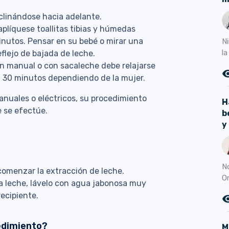
linándose hacia adelante.
 aplíquese toallitas tibias y húmedas
inutos. Pensar en su bebé o mirar una
N
la
flejo de bajada de leche.
n manual o con sacaleche debe relajarse
remove_r
a 30 minutos dependiendo de la mujer.
manuales o eléctricos, su procedimiento
H
e se efectúe.
b
y
N
comenzar la extracción de leche.
O
la leche, lávelo con agua jabonosa muy
recipiente.
remove_r
edimiento?
M