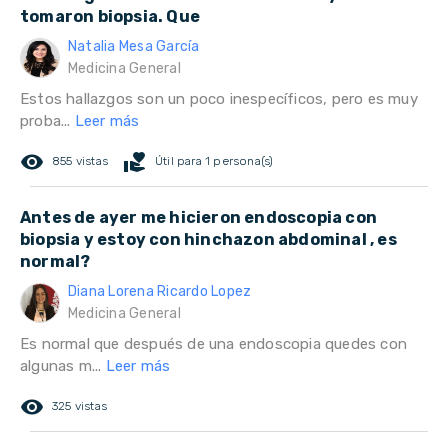
tomaron biopsia. Que
Natalia Mesa García
Medicina General
Estos hallazgos son un poco inespecíficos, pero es muy
proba...
Leer más
remove_red_eye
volunteer_activism
855 vistas
Útil para 1 persona(s)
Antes de ayer me hicieron endoscopia con
biopsia y estoy con hinchazon abdominal , es
normal?
Diana Lorena Ricardo Lopez
Medicina General
Es normal que después de una endoscopia quedes con
algunas m...
Leer más
remove_red_eye
325 vistas