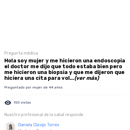
Pregunta médica
Hola soy mujer y me hicieron una endoscopia
el doctor me dijo que todo estaba bien pero
me hicieron una biopsia y que me dijeron que
hiciera una cita para vol...
(ver más)
Preguntado por mujer de 44 años
visibility
150 vistas
Nuestro profesional de la salud responde
Daniela Clavijo Torres