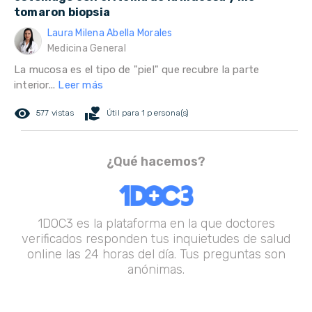
tomaron biopsia
Laura Milena Abella Morales
Medicina General
La mucosa es el tipo de "piel" que recubre la parte
interior...
Leer más
remove_red_eye
volunteer_activism
577 vistas
Útil para 1 persona(s)
¿Qué hacemos?
1DOC3 es la plataforma en la que doctores
verificados responden tus inquietudes de salud
online las 24 horas del día. Tus preguntas son
anónimas.