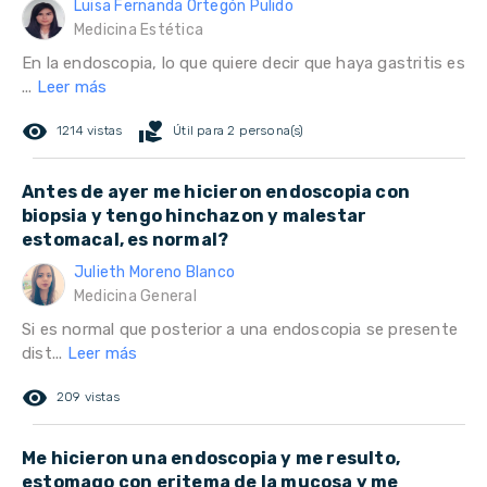
Luisa Fernanda Ortegón Pulido
Medicina Estética
En la endoscopia, lo que quiere decir que haya gastritis es
...
Leer más
remove_red_eye
volunteer_activism
1214 vistas
Útil para 2 persona(s)
Antes de ayer me hicieron endoscopia con
biopsia y tengo hinchazon y malestar
estomacal, es normal?
Julieth Moreno Blanco
Medicina General
Si es normal que posterior a una endoscopia se presente
dist...
Leer más
remove_red_eye
209 vistas
Me hicieron una endoscopia y me resulto,
estomago con eritema de la mucosa y me