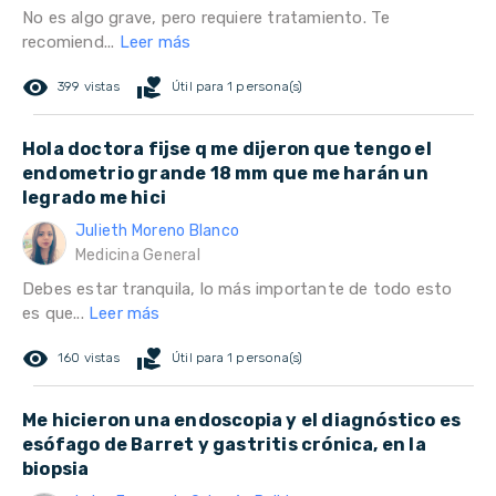
No es algo grave, pero requiere tratamiento. Te
recomiend...
Leer más
remove_red_eye
volunteer_activism
399 vistas
Útil para 1 persona(s)
Hola doctora fijse q me dijeron que tengo el
endometrio grande 18 mm que me harán un
legrado me hici
Julieth Moreno Blanco
Medicina General
Debes estar tranquila, lo más importante de todo esto
es que...
Leer más
remove_red_eye
volunteer_activism
160 vistas
Útil para 1 persona(s)
Me hicieron una endoscopia y el diagnóstico es
esófago de Barret y gastritis crónica, en la
biopsia