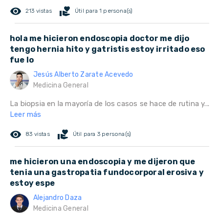
remove_red_eye
volunteer_activism
213 vistas
Útil para 1 persona(s)
hola me hicieron endoscopia doctor me dijo
tengo hernia hito y gatristis estoy irritado eso
fue lo
Jesús Alberto Zarate Acevedo
Medicina General
La biopsia en la mayoría de los casos se hace de rutina y...
Leer más
remove_red_eye
volunteer_activism
83 vistas
Útil para 3 persona(s)
me hicieron una endoscopia y me dijeron que
tenia una gastropatia fundocorporal erosiva y
estoy espe
Alejandro Daza
Medicina General