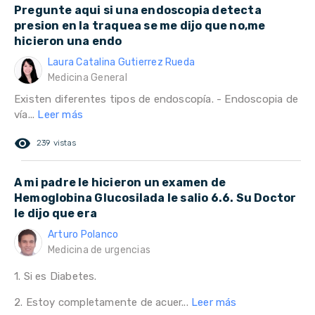
Pregunte aqui si una endoscopia detecta
presion en la traquea se me dijo que no,me
hicieron una endo
Laura Catalina Gutierrez Rueda
Medicina General
Existen diferentes tipos de endoscopía. - Endoscopia de
vía...
Leer más
remove_red_eye
239 vistas
A mi padre le hicieron un examen de
Hemoglobina Glucosilada le salio 6.6. Su Doctor
le dijo que era
Arturo Polanco
Medicina de urgencias
1. Si es Diabetes.
2. Estoy completamente de acuer...
Leer más