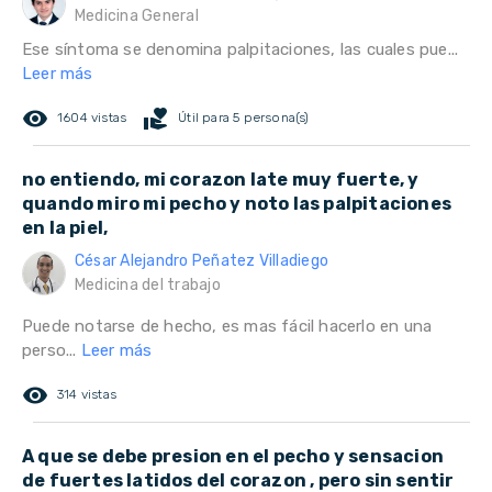
Medicina General
Ese síntoma se denomina palpitaciones, las cuales pue...
Leer más
remove_red_eye
volunteer_activism
1604 vistas
Útil para 5 persona(s)
no entiendo, mi corazon late muy fuerte, y
quando miro mi pecho y noto las palpitaciones
en la piel,
César Alejandro Peñatez Villadiego
Medicina del trabajo
Puede notarse de hecho, es mas fácil hacerlo en una
perso...
Leer más
remove_red_eye
314 vistas
A que se debe presion en el pecho y sensacion
de fuertes latidos del corazon , pero sin sentir