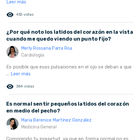
Leer más
remove_red_eye
435 vistas
¿Por qué noto los latidos del corazón en la vista
cuando me quedo viendo un punto fijo?
Merly Rossana Parra Roa
Cardiología
Es posible que esas pulsaciones en el ojo se deban a que
...
Leer más
remove_red_eye
384 vistas
Es normal sentir pequeños latidos del corazón
en medio del pecho?
Maria Berenice Martínez González
Medicina General
Comprendo tu inquietud, ya que en forma normal no es