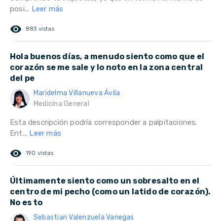
posi...
Leer más
remove_red_eye
883 vistas
Hola buenos días, a menudo siento como que el
corazón se me sale y lo noto en la zona central
del pe
Maridelma Villanueva Ávila
Medicina General
Esta descripción podría corresponder a palpitaciones.
Ent...
Leer más
remove_red_eye
190 vistas
Últimamente siento como un sobresalto en el
centro de mi pecho (como un latido de corazón).
No es to
Sebastian Valenzuela Vanegas