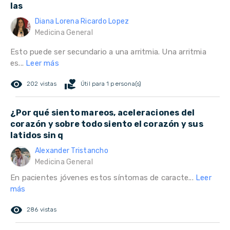
las
Diana Lorena Ricardo Lopez
Medicina General
Esto puede ser secundario a una arritmia. Una arritmia
es...
Leer más
remove_red_eye
volunteer_activism
202 vistas
Útil para 1 persona(s)
¿Por qué siento mareos, aceleraciones del
corazón y sobre todo siento el corazón y sus
latidos sin q
Alexander Tristancho
Medicina General
En pacientes jóvenes estos síntomas de caracte...
Leer
más
remove_red_eye
286 vistas