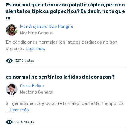
Es normal que el corazón palpite rápido, pero no
sienta los típicos golpecitos? Es decir, noto que
m
Iván Alejandro Díaz Rengifo
Medicina General
En condiciones normales los latidos cardíacos no son
conscie...
Leer más
remove_red_eye
3278 vistas
es normal no sentir los latidos del corazon?
Oscar Felipe
Medicina General
Si, generalmente y durante la mayor parte del tiempo los
...
Leer más
remove_red_eye
1010 vistas