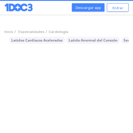
Descargar app
Entrar
Inicio /
Especialidades /
Cardiología
Latidos Cardíacos Acelerados
Latido Anormal del Corazón
Sensa