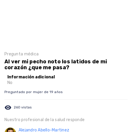
Pregunta médica
Al ver mi pecho noto los latidos de mi
corazón ¿que me pasa?
Información adicional
No
Preguntado por mujer de 19 años
visibility
260 vistas
Nuestro profesional de la salud responde
Alejandro Abello-Martinez