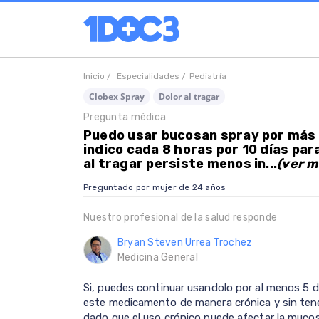
Inicio /
Especialidades /
Pediatría
Clobex Spray
Dolor al tragar
Pregunta médica
Puedo usar bucosan spray por más d
indico cada 8 horas por 10 días para
al tragar persiste menos in...
(ver m
Preguntado por mujer de 24 años
Nuestro profesional de la salud responde
Bryan Steven Urrea Trochez
Medicina General
Si, puedes continuar usandolo por al menos 5 d
este medicamento de manera crónica y sin ten
dado que el uso crónico puede afectar la mucos