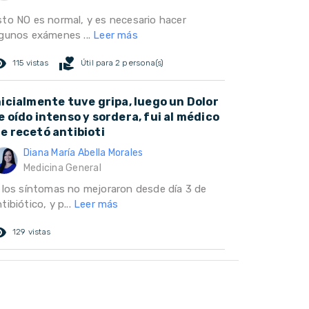
sto NO es normal, y es necesario hacer
lgunos exámenes ...
Leer más
ed_eye
volunteer_activism
115 vistas
Útil para 2 persona(s)
nicialmente tuve gripa, luego un Dolor
e oído intenso y sordera, fui al médico
e recetó antibioti
Diana María Abella Morales
Medicina General
i los síntomas no mejoraron desde día 3 de
tibiótico, y p...
Leer más
ed_eye
129 vistas