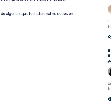
o de alguna inquietud adicional no dudes en
D
te
remove_r
B
8
v
E
tr
remove_r