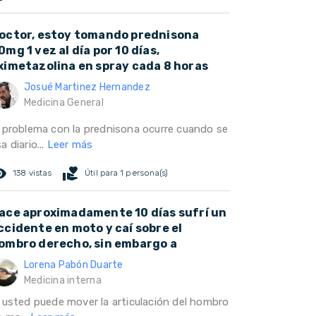
octor, estoy tomando prednisona
0mg 1 vez al día por 10 días,
ximetazolina en spray cada 8 horas
Josué Martinez Hernandez
Medicina General
l problema con la prednisona ocurre cuando se
a diario...
Leer más
ed_eye
volunteer_activism
138 vistas
Útil para 1 persona(s)
ace aproximadamente 10 días sufrí un
ccidente en moto y caí sobre el
ombro derecho, sin embargo a
Lorena Pabón Duarte
Medicina interna
i usted puede mover la articulación del hombro