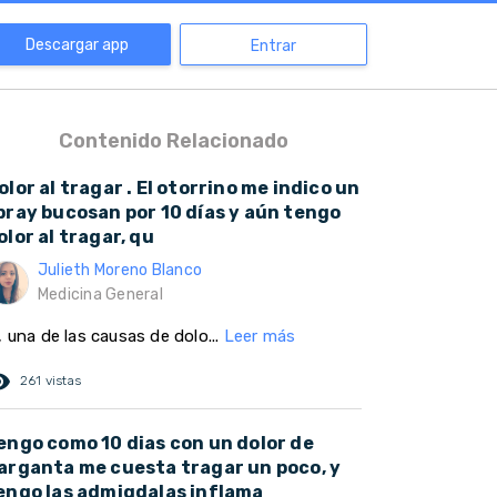
Descargar app
Entrar
Contenido Relacionado
olor al tragar . El otorrino me indico un
pray bucosan por 10 días y aún tengo
olor al tragar, qu
Julieth Moreno Blanco
Medicina General
, una de las causas de dolo...
Leer más
ed_eye
261 vistas
engo como 10 dias con un dolor de
arganta me cuesta tragar un poco, y
engo las admigdalas inflama