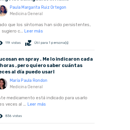
Paula Margarita Ruiz Ortegon
Medicina General
ado que los síntomas han sido persistentes,
 sugiero c...
Leer más
ed_eye
volunteer_activism
119 vistas
Útil para 1 persona(s)
ucosan en spray . Me lo indicaron cada
 horas , pero quiero saber cuántas
eces al día puedo usarl
María Paula Rondon
Medicina General
ste medicamento está indicado para usarlo
es veces al ...
Leer más
ed_eye
836 vistas