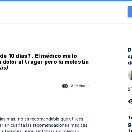
D
e 10 días? . El médico me lo
s
 dolor al tragar pero la molestia
d
ás)
visibility
309 vistas
Sí
remove_r
T
ías más, no es recomendable que utilices
g
er en cuenta las recomendaciones médicas
t
a faríngea. Si los síntomas no mejoran,