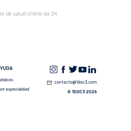
s de salud online las 24
AYUDA
édicos
mail_outline
contacto@1doc3.com
or especialidad
© 1DOC3 2026