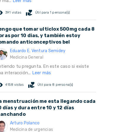
e ma...
Leer más
ed_eye
volunteer_activism
391 vistas
Útil para 1 persona(s)
engo que tomar ulticlox 500mg cada 8
oras por 10 dias, y también estoy
omando anticonceptivos bel
Eduardo E. Ventura Semidey
Medicina General
ntiendo tu pregunta. En este caso si existe
a interacción...
Leer más
ed_eye
volunteer_activism
4158 vistas
Útil para 8 persona(s)
a menstruación me esta llegando cada
0 días y dura entre 10 y 12 días
anchando
Arturo Polanco
Medicina de urgencias