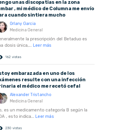
engo unas discopatias en la zona
umbar , mi médico de Columna me envío
ara cuando sintiera mucho
Orlany Garcia
Medicina General
eneralmente la prescripción del Betaduo es
a dosis única,...
Leer más
ed_eye
162 vistas
stoy embarazada en uno de los
xámenes resulte con una infección
rinaria el médico me recetó cefal
Alexander Tristancho
Medicina General
o, es un medicamento categoría B según la
A , esto indica...
Leer más
ed_eye
230 vistas