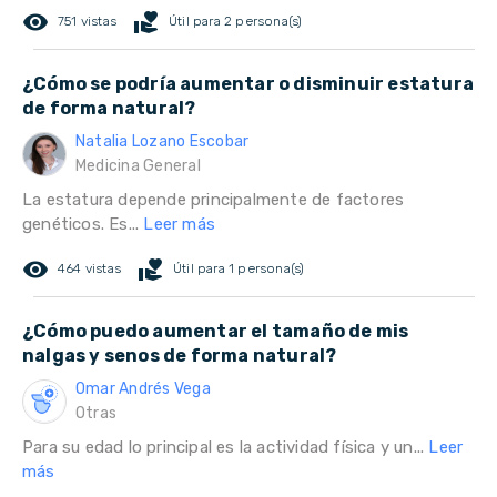
remove_red_eye
volunteer_activism
751 vistas
Útil para 2 persona(s)
¿Cómo se podría aumentar o disminuir estatura
de forma natural?
Natalia Lozano Escobar
Medicina General
La estatura depende principalmente de factores
genéticos. Es...
Leer más
remove_red_eye
volunteer_activism
464 vistas
Útil para 1 persona(s)
¿Cómo puedo aumentar el tamaño de mis
nalgas y senos de forma natural?
Omar Andrés Vega
Otras
Para su edad lo principal es la actividad física y un...
Leer
más