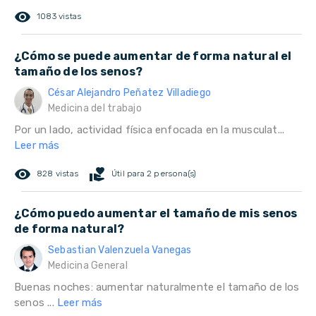
remove_red_eye
1083 vistas
¿Cómo se puede aumentar de forma natural el
tamaño de los senos?
César Alejandro Peñatez Villadiego
Medicina del trabajo
Por un lado, actividad física enfocada en la musculat...
Leer más
remove_red_eye
volunteer_activism
828 vistas
Útil para 2 persona(s)
¿Cómo puedo aumentar el tamaño de mis senos
de forma natural?
Sebastian Valenzuela Vanegas
Medicina General
Buenas noches: aumentar naturalmente el tamaño de los
senos ...
Leer más