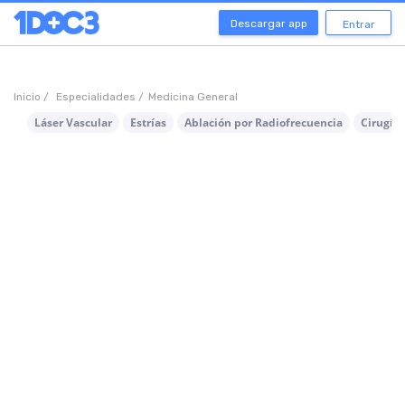
Descargar app
Entrar
Inicio /
Especialidades /
Medicina General
Láser Vascular
Estrías
Ablación por Radiofrecuencia
Cirugía 