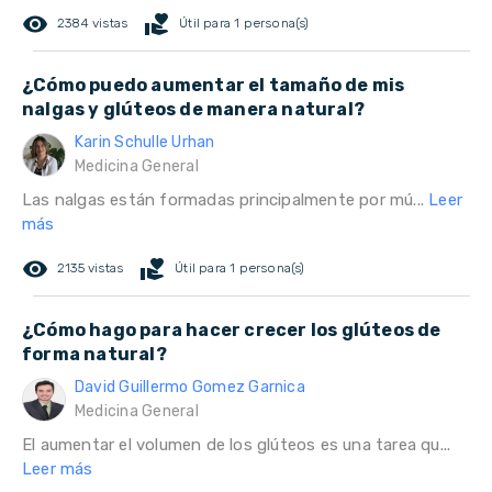
remove_red_eye
volunteer_activism
2384 vistas
Útil para 1 persona(s)
¿Cómo puedo aumentar el tamaño de mis
nalgas y glúteos de manera natural?
Karin Schulle Urhan
Medicina General
Las nalgas están formadas principalmente por mú...
Leer
más
remove_red_eye
volunteer_activism
2135 vistas
Útil para 1 persona(s)
¿Cómo hago para hacer crecer los glúteos de
forma natural?
David Guillermo Gomez Garnica
Medicina General
El aumentar el volumen de los glúteos es una tarea qu...
Leer más