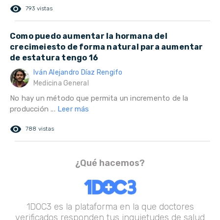
remove_red_eye
793 vistas
Como puedo aumentar la hormana del
crecimeiesto de forma natural para aumentar
de estatura tengo 16
Iván Alejandro Díaz Rengifo
Medicina General
No hay un método que permita un incremento de la
producción ...
Leer más
remove_red_eye
788 vistas
¿Qué hacemos?
1DOC3 es la plataforma en la que doctores
verificados responden tus inquietudes de salud