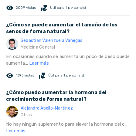
remove_red_eye
volunteer_activism
2009 vistas
Útil para 1 persona(s)
¿Cómo se puede aumentar el tamaño de los
senos de forma natural?
Sebastian Valenzuela Vanegas
Medicina General
En ocasiones cuando se aumenta un poco de peso puede
aumenta...
Leer más
remove_red_eye
volunteer_activism
1393 vistas
Útil para 1 persona(s)
¿Cómo puedo aumentar la hormona del
crecimiento de forma natural?
Alejandro Abello-Martinez
Otras
No hay ningún suplemento para elevar la hormona del c...
Leer más