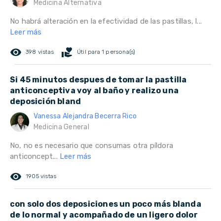
Medicina Alternativa
No habrá alteración en la efectividad de las pastillas, l...
Leer más
remove_red_eye
volunteer_activism
398 vistas
Útil para 1 persona(s)
Si 45 minutos despues de tomar la pastilla
anticonceptiva voy al baño y realizo una
deposición bland
Vanessa Alejandra Becerra Rico
Medicina General
No, no es necesario que consumas otra píldora
anticoncept...
Leer más
remove_red_eye
1905 vistas
con solo dos deposiciones un poco más blanda
de lo normal y acompañado de un ligero dolor