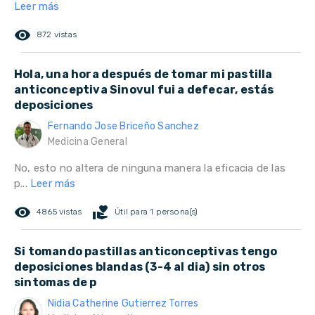
Leer más
remove_red_eye
872 vistas
Hola, una hora después de tomar mi pastilla
anticonceptiva Sinovul fui a defecar, estás
deposiciones
Fernando Jose Briceño Sanchez
Medicina General
No, esto no altera de ninguna manera la eficacia de las
p...
Leer más
remove_red_eye
volunteer_activism
4865 vistas
Útil para 1 persona(s)
Si tomando pastillas anticonceptivas tengo
deposiciones blandas (3-4 al dia) sin otros
sintomas de p
Nidia Catherine Gutierrez Torres