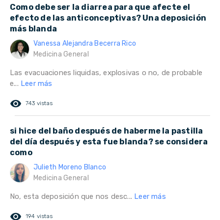
Como debe ser la diarrea para que afecte el
efecto de las anticonceptivas? Una deposición
más blanda
Vanessa Alejandra Becerra Rico
Medicina General
Las evacuaciones liquidas, explosivas o no, de probable
e...
Leer más
remove_red_eye
743 vistas
si hice del baño después de haberme la pastilla
del día después y esta fue blanda? se considera
como
Julieth Moreno Blanco
Medicina General
No, esta deposición que nos desc...
Leer más
remove_red_eye
194 vistas