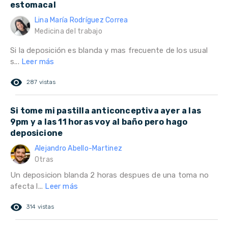
estomacal
Lina María Rodríguez Correa
Medicina del trabajo
Si la deposición es blanda y mas frecuente de los usual
s...
Leer más
remove_red_eye
287 vistas
Si tome mi pastilla anticonceptiva ayer a las
9pm y a las 11 horas voy al baño pero hago
deposicione
Alejandro Abello-Martinez
Otras
Un deposicion blanda 2 horas despues de una toma no
afecta l...
Leer más
remove_red_eye
314 vistas