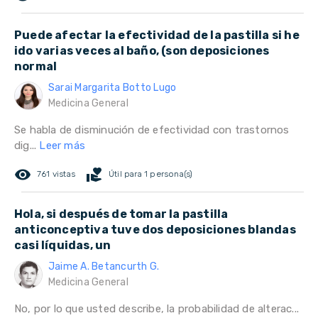
Puede afectar la efectividad de la pastilla si he
ido varias veces al baño, (son deposiciones
normal
Sarai Margarita Botto Lugo
Medicina General
Se habla de disminución de efectividad con trastornos
dig...
Leer más
remove_red_eye
volunteer_activism
761 vistas
Útil para 1 persona(s)
Hola, si después de tomar la pastilla
anticonceptiva tuve dos deposiciones blandas
casi líquidas, un
Jaime A. Betancurth G.
Medicina General
No, por lo que usted describe, la probabilidad de alterac...