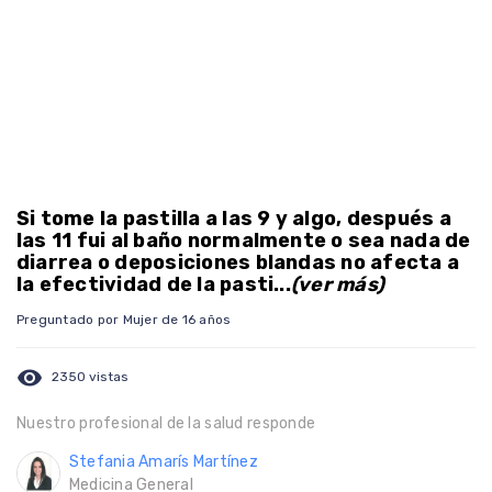
Si tome la pastilla a las 9 y algo, después a
las 11 fui al baño normalmente o sea nada de
diarrea o deposiciones blandas no afecta a
la efectividad de la pasti...
(ver más)
Preguntado por Mujer de 16 años
visibility
2350 vistas
Nuestro profesional de la salud responde
Stefania Amarís Martínez
Medicina General