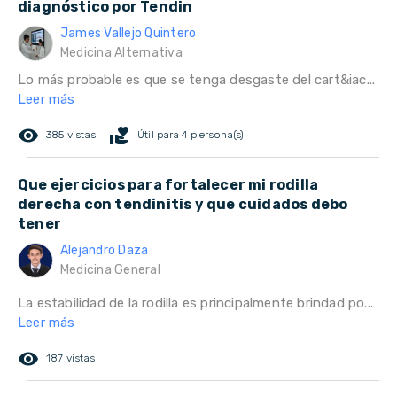
diagnóstico por Tendin
James Vallejo Quintero
Medicina Alternativa
Lo más probable es que se tenga desgaste del cart&iac...
Leer más
remove_red_eye
volunteer_activism
385 vistas
Útil para 4 persona(s)
Que ejercicios para fortalecer mi rodilla
derecha con tendinitis y que cuidados debo
tener
Alejandro Daza
Medicina General
La estabilidad de la rodilla es principalmente brindad po...
Leer más
remove_red_eye
187 vistas