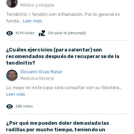
Médico y cirujano
Tendinitis = tendón con inflamación. Por lo general es
funda...
Leer más
remove_red_eye
volunteer_activism
4214 vistas
Útil para 16 persona(s)
¿Cuáles ejercicios (para calentar) son
recomendados después de recuperarse de la
tendinitis?
Giovanni Vivas Munar
Medicina General
Lo mejor en este caso será consultar con su fisiotera...
Leer más
remove_red_eye
285 vistas
¿Por qué me pueden doler demasiado las
rodillas por mucho tiempo, teniendo un