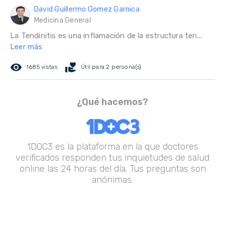
David Guillermo Gomez Garnica
Medicina General
La Tendinitis es una inflamación de la estructura ten...
Leer más
remove_red_eye
volunteer_activism
1685 vistas
Útil para 2 persona(s)
¿Qué hacemos?
1DOC3 es la plataforma en la que doctores
verificados responden tus inquietudes de salud
online las 24 horas del día. Tus preguntas son
anónimas.