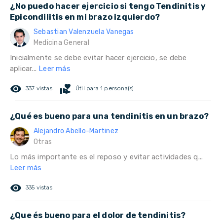
¿No puedo hacer ejercicio si tengo Tendinitis y
Epicondilitis en mi brazo izquierdo?
Sebastian Valenzuela Vanegas
Medicina General
Inicialmente se debe evitar hacer ejercicio, se debe
aplicar...
Leer más
remove_red_eye
volunteer_activism
337 vistas
Útil para 1 persona(s)
¿Qué es bueno para una tendinitis en un brazo?
Alejandro Abello-Martinez
Otras
Lo más importante es el reposo y evitar actividades q...
Leer más
remove_red_eye
335 vistas
¿Que és bueno para el dolor de tendinitis?