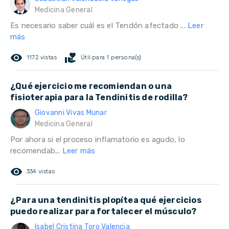
Medicina General
Es necesario saber cuál es el Tendón afectado ...
Leer
más
remove_red_eye
volunteer_activism
1172 vistas
Útil para 1 persona(s)
¿Qué ejercicio me recomiendan o una
fisioterapia para la Tendinitis de rodilla?
Giovanni Vivas Munar
Medicina General
Por ahora si el proceso inflamatorio es agudo, lo
recomendab...
Leer más
remove_red_eye
334 vistas
¿Para una tendinitis plopítea qué ejercicios
puedo realizar para fortalecer el músculo?
Isabel Cristina Toro Valencia