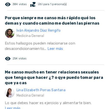
remove_red_eye
volunteer_activism
384 vistas
Útil para 1 persona(s)
Porque sienpre me canso más rápido qué los
demas y cuando camino me duelen las piernas
Iván Alejandro Díaz Rengifo
Medicina General
Estos hallazgos pueden relacionarse con
desacondicionamiento...
Leer más
remove_red_eye
254 vistas
Me canso mucho en tener relaciones sexuales
que tengo que hacer ¿? o qye puedo tomar para
que ya cas
Lina Elizabeth Porras Santana
Medicina General
Lo que debes hacer es ejercicio y alimentarte bien.
Leer más