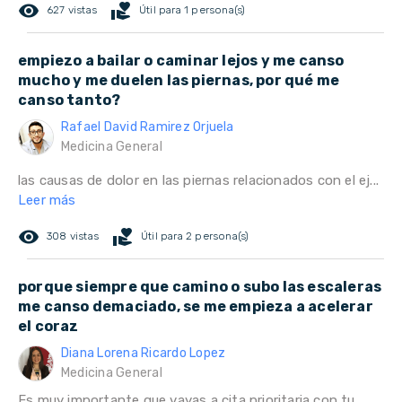
remove_red_eye
volunteer_activism
627 vistas
Útil para 1 persona(s)
empiezo a bailar o caminar lejos y me canso
mucho y me duelen las piernas, por qué me
canso tanto?
Rafael David Ramirez Orjuela
Medicina General
las causas de dolor en las piernas relacionados con el ej...
Leer más
remove_red_eye
volunteer_activism
308 vistas
Útil para 2 persona(s)
porque siempre que camino o subo las escaleras
me canso demaciado, se me empieza a acelerar
el coraz
Diana Lorena Ricardo Lopez
Medicina General
Es muy importante que vayas a cita prioritaria con tu