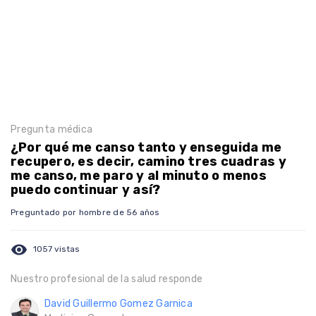
Pregunta médica
¿Por qué me canso tanto y enseguida me
recupero, es decir, camino tres cuadras y
me canso, me paro y al minuto o menos
puedo continuar y así?
Preguntado por hombre de 56 años
visibility
1057 vistas
Nuestro profesional de la salud responde
David Guillermo Gomez Garnica