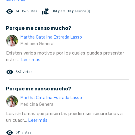
remove_red_eye
volunteer_activism
14.857 vistas
Útil para 89 persona(s)
Porque me canso mucho?
Martha Catalina Estrada Lasso
Medicina General
Existen varios motivos por los cuales puedes presentar
este ...
Leer más
remove_red_eye
567 vistas
Porque me canso mucho?
Martha Catalina Estrada Lasso
Medicina General
Los síntomas que presentas pueden ser secundarios a
un cuadr...
Leer más
remove_red_eye
311 vistas