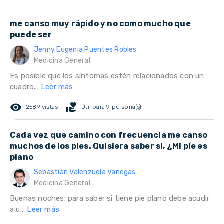
me canso muy rápido y no como mucho que
puede ser
Jenny Eugenia Puentes Robles
Medicina General
Es posible que los síntomas estén relacionados con un
cuadro...
Leer más
remove_red_eye
volunteer_activism
2589 vistas
Útil para 9 persona(s)
Cada vez que camino con frecuencia me canso
muchos de los pies. Quisiera saber si, ¿Mi píe es
plano
Sebastian Valenzuela Vanegas
Medicina General
Buenas noches: para saber si tiene pie plano debe acudir
a u...
Leer más