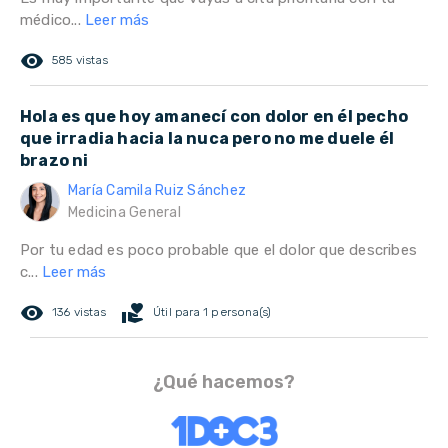
médico...
Leer más
remove_red_eye
585 vistas
Hola es que hoy amanecí con dolor en él pecho
que irradia hacia la nuca pero no me duele él
brazo ni
María Camila Ruiz Sánchez
Medicina General
Por tu edad es poco probable que el dolor que describes
c...
Leer más
remove_red_eye
volunteer_activism
136 vistas
Útil para 1 persona(s)
¿Qué hacemos?