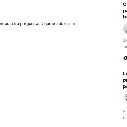
C
p
h
vieras otra pregunta. Déjame saber si mi
D
t
remove_r
L
p
p
El
de