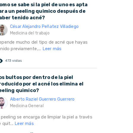
omo se sabe si la piel de uno es apta
ara un peeling quimico después de
aber tenido acné?
César Alejandro Peñatez Villadiego
Medicina del trabajo
epende mucho del tipo de acné que hayas
enido previamente,...
Leer más
ed_eye
473 vistas
os bultos por dentro de la piel
roducido por el acné los elimina el
eeling quimico?
Alberto Raziel Guerrero Guerrero
Medicina General
 peeling se encarga de limpiar la piel a través
 quit...
Leer más