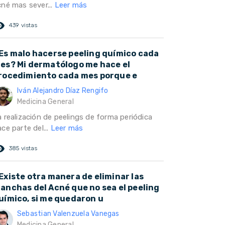
cné mas sever...
Leer más
ed_eye
439 vistas
Es malo hacerse peeling químico cada
es? Mi dermatólogo me hace el
rocedimiento cada mes porque e
Iván Alejandro Díaz Rengifo
Medicina General
a realización de peelings de forma periódica
ce parte del...
Leer más
ed_eye
385 vistas
Existe otra manera de eliminar las
anchas del Acné que no sea el peeling
uímico, si me quedaron u
Sebastian Valenzuela Vanegas
Medicina General