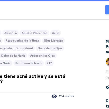
Absorica
Ablatio Placentae
Acné
a
Resequedad de la Boca
Ojos Llorosos
M
P
angrado Intermestrual
Dolor de los Ojos
a
Dolor de la Nariz
Ardor en los Ojos
la Nariz
Prurito en la Nariz
+17
E
e tiene acné activo y se está
m
)?
remove_r
visibility
264 vistas
C
t