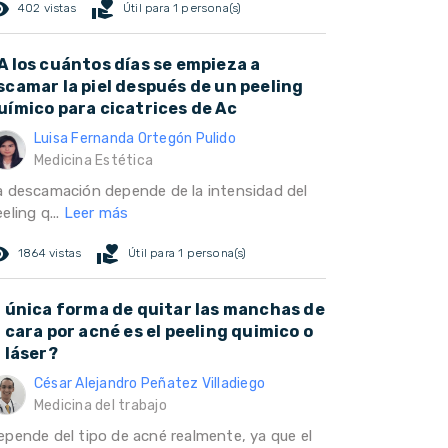
ed_eye
volunteer_activism
402 vistas
Útil para 1 persona(s)
A los cuántos días se empieza a
scamar la piel después de un peeling
uímico para cicatrices de Ac
Luisa Fernanda Ortegón Pulido
Medicina Estética
a descamación depende de la intensidad del
eling q...
Leer más
ed_eye
volunteer_activism
1864 vistas
Útil para 1 persona(s)
a única forma de quitar las manchas de
a cara por acné es el peeling quimico o
l láser?
César Alejandro Peñatez Villadiego
Medicina del trabajo
epende del tipo de acné realmente, ya que el