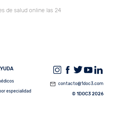
s de salud online las 24
AYUDA
édicos
mail_outline
contacto@1doc3.com
or especialidad
© 1DOC3 2026