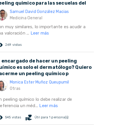
eeling quimico para las secuelas del
Samuel David González Macias
Medicina General
on muy similares, lo importante es acudir a
a valoración ...
Leer más
ed_eye
269 vistas
l encargado de hacer un peeling
uímico es solo el dermatólogo? Quiero
acerme un peeling químico p
Monica Ester Muñoz Queupumil
Otras
 peeling químico lo debe realizar de
referencia un méd...
Leer más
ed_eye
volunteer_activism
545 vistas
Útil para 1 persona(s)