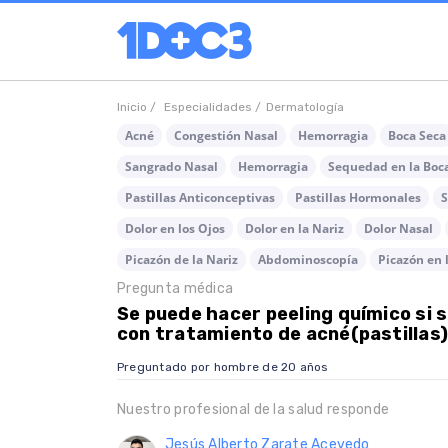
Inicio /
Especialidades /
Dermatología
Acné
Congestión Nasal
Hemorragia
Boca Seca
Sangrado Nasal
Hemorragia
Sequedad en la Boc
Pastillas Anticonceptivas
Pastillas Hormonales
S
Dolor en los Ojos
Dolor en la Nariz
Dolor Nasal
Picazón de la Nariz
Abdominoscopía
Picazón en 
Pregunta médica
Se puede hacer peeling químico si s
con tratamiento de acné(pastillas
Preguntado por hombre de 20 años
Nuestro profesional de la salud responde
Jesús Alberto Zarate Acevedo