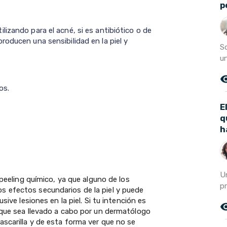
p
izando para el acné, si es antibiótico o de
oducen una sensibilidad en la piel y
S
un
remove_r
os.
E
q
h
Un
peeling químico, ya que alguno de los
p
 efectos secundarios de la piel y puede
sive lesiones en la piel. Si tu intención es
remove_r
 que sea llevado a cabo por un dermatólogo
scarilla y de esta forma ver que no se