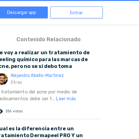
Descargar app
Entrar
Contenido Relacionado
e voy a realizar un tratamiento de
eeling químico para las marcas de
cne, pero no se si debo toma
Alejandro Abello-Martinez
Otras
l tratamiento del acne por medio de
edicamentos debe ser f...
Leer más
ed_eye
336 vistas
ual es la diferencia entre un
ratamiento Dermapeel PRO Y un