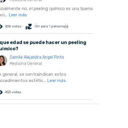
nicialmente no, el peeling químico es una buena
ci...
Leer más
ed_eye
volunteer_activism
855 vistas
Útil para 1 persona(s)
 que edad se puede hacer un peeling
uimico?
Camila Alejandra Angel Pinto
Medicina General
n general, se contraindican estos
rocedimientos estétic...
Leer más
ed_eye
453 vistas