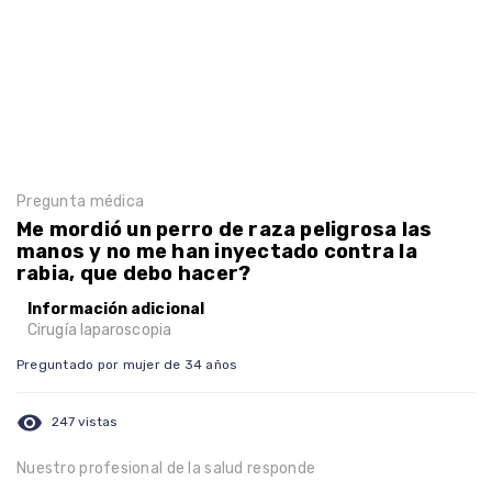
Pregunta médica
Me mordió un perro de raza peligrosa las
manos y no me han inyectado contra la
rabia, que debo hacer?
Información adicional
Cirugía laparoscopia
Preguntado por mujer de 34 años
visibility
247 vistas
Nuestro profesional de la salud responde