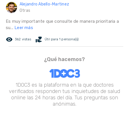
Alejandro Abello-Martinez
Otras
Es muy importante que consulte de manera prioritaria a
su...
Leer más
remove_red_eye
volunteer_activism
362 vistas
Útil para 1 persona(s)
¿Qué hacemos?
1DOC3 es la plataforma en la que doctores
verificados responden tus inquietudes de salud
online las 24 horas del día. Tus preguntas son
anónimas.