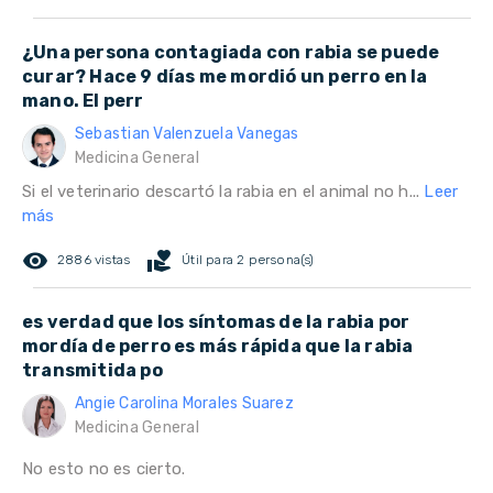
¿Una persona contagiada con rabia se puede
curar? Hace 9 días me mordió un perro en la
mano. El perr
Sebastian Valenzuela Vanegas
Medicina General
Si el veterinario descartó la rabia en el animal no h...
Leer
más
remove_red_eye
volunteer_activism
2886 vistas
Útil para 2 persona(s)
es verdad que los síntomas de la rabia por
mordía de perro es más rápida que la rabia
transmitida po
Angie Carolina Morales Suarez
Medicina General
No esto no es cierto.