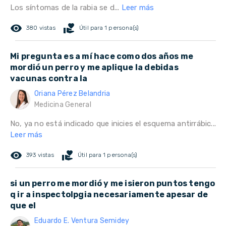
Los síntomas de la rabia se d...
Leer más
remove_red_eye
volunteer_activism
380 vistas
Útil para 1 persona(s)
Mi pregunta es a mí hace como dos años me
mordió un perro y me aplique la debidas
vacunas contra la
Oriana Pérez Belandria
Medicina General
No, ya no está indicado que inicies el esquema antirrábic...
Leer más
remove_red_eye
volunteer_activism
393 vistas
Útil para 1 persona(s)
si un perro me mordió y me isieron puntos tengo
q ir a inspectolpgia necesariamente apesar de
que el
Eduardo E. Ventura Semidey