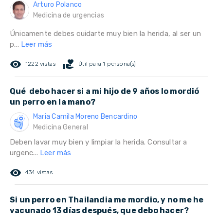
Arturo Polanco
Medicina de urgencias
Únicamente debes cuidarte muy bien la herida, al ser un
p...
Leer más
remove_red_eye
volunteer_activism
1222 vistas
Útil para 1 persona(s)
Qué debo hacer si a mi hijo de 9 años lo mordió
un perro en la mano?
Maria Camila Moreno Bencardino
Medicina General
Deben lavar muy bien y limpiar la herida. Consultar a
urgenc...
Leer más
remove_red_eye
434 vistas
Si un perro en Thailandia me mordio, y no me he
vacunado 13 días después, que debo hacer?