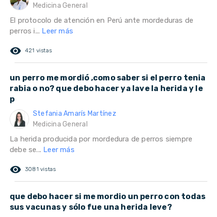
Medicina General
El protocolo de atención en Perú ante mordeduras de
perros i...
Leer más
remove_red_eye
421 vistas
un perro me mordió ,como saber si el perro tenia
rabia o no? que debo hacer ya lave la herida y le
p
Stefania Amarís Martínez
Medicina General
La herida producida por mordedura de perros siempre
debe se...
Leer más
remove_red_eye
3081 vistas
que debo hacer si me mordio un perro con todas
sus vacunas y sólo fue una herida leve?