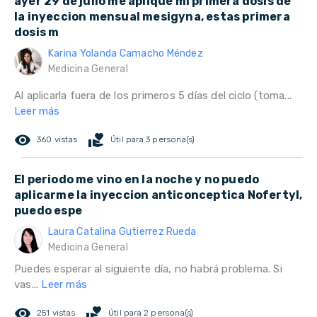
ayer 29 de julio me aplique mi primera dosis de
la inyeccion mensual mesigyna, estas primera
dosis m
Karina Yolanda Camacho Méndez
Medicina General
Al aplicarla fuera de los primeros 5 días del ciclo (toma...
Leer más
remove_red_eye
volunteer_activism
360 vistas
Útil para 3 persona(s)
El periodo me vino en la noche y no puedo
aplicarme la inyeccion anticonceptica Nofertyl,
puedo espe
Laura Catalina Gutierrez Rueda
Medicina General
Puedes esperar al siguiente día, no habrá problema. Si
vas...
Leer más
remove_red_eye
volunteer_activism
251 vistas
Útil para 2 persona(s)