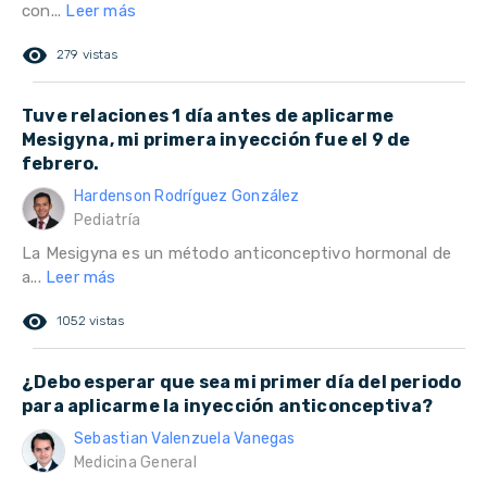
con...
Leer más
remove_red_eye
279 vistas
Tuve relaciones 1 día antes de aplicarme
Mesigyna, mi primera inyección fue el 9 de
febrero.
Hardenson Rodríguez González
Pediatría
La Mesigyna es un método anticonceptivo hormonal de
a...
Leer más
remove_red_eye
1052 vistas
¿Debo esperar que sea mi primer día del periodo
para aplicarme la inyección anticonceptiva?
Sebastian Valenzuela Vanegas
Medicina General