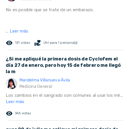
No es posible que se trate de un embarazo.
...
Leer más
remove_red_eye
volunteer_activism
131 vistas
Útil para 1 persona(s)
¿Si me apliqué la primera dosis de Cyclofem el
día 27 de enero, pero hoy 15 de febrero me llegó
la m
Maridelma Villanueva Ávila
Medicina General
Los cambios en el sangrado son comunes al usar los mé...
Leer más
remove_red_eye
343 vistas