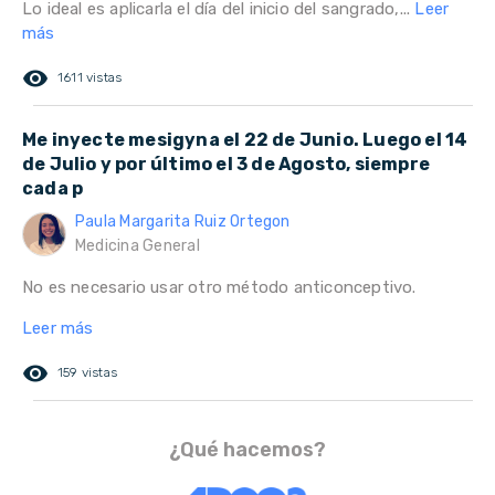
Lo ideal es aplicarla el día del inicio del sangrado,...
Leer
más
remove_red_eye
1611 vistas
Me inyecte mesigyna el 22 de Junio. Luego el 14
de Julio y por último el 3 de Agosto, siempre
cada p
Paula Margarita Ruiz Ortegon
Medicina General
No es necesario usar otro método anticonceptivo.
Leer más
remove_red_eye
159 vistas
¿Qué hacemos?