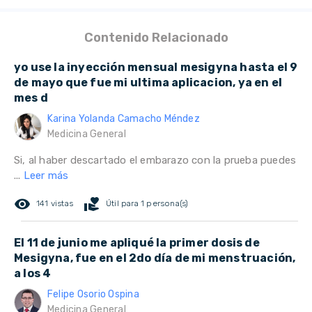
Contenido Relacionado
yo use la inyección mensual mesigyna hasta el 9
de mayo que fue mi ultima aplicacion, ya en el
mes d
Karina Yolanda Camacho Méndez
Medicina General
Si, al haber descartado el embarazo con la prueba puedes
...
Leer más
remove_red_eye
volunteer_activism
141 vistas
Útil para 1 persona(s)
El 11 de junio me apliqué la primer dosis de
Mesigyna, fue en el 2do día de mi menstruación,
a los 4
Felipe Osorio Ospina
Medicina General