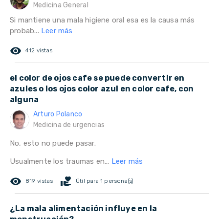
Medicina General
Si mantiene una mala higiene oral esa es la causa más
probab...
Leer más
remove_red_eye
412 vistas
el color de ojos cafe se puede convertir en
azules o los ojos color azul en color cafe, con
alguna
Arturo Polanco
Medicina de urgencias
No, esto no puede pasar.
Usualmente los traumas en...
Leer más
remove_red_eye
volunteer_activism
819 vistas
Útil para 1 persona(s)
¿La mala alimentación influye en la