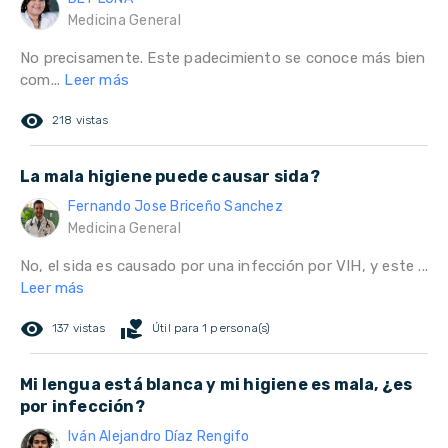
Medicina General
No precisamente. Este padecimiento se conoce más bien
com...
Leer más
remove_red_eye
218 vistas
La mala higiene puede causar sida?
Fernando Jose Briceño Sanchez
Medicina General
No, el sida es causado por una infección por VIH, y este ...
Leer más
remove_red_eye
volunteer_activism
137 vistas
Útil para 1 persona(s)
Mi lengua está blanca y mi higiene es mala, ¿es
por infección?
Iván Alejandro Díaz Rengifo