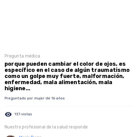
Pregunta médica
porque pueden cambiar el color de ojos, es
específico en el caso de algún traumatismo
como un golpe muy fuerte, malformación,
enfermedad, mala alimentación, mala
higiene...
Preguntado por mujer de 16 años
visibility
137 vistas
Nuestro profesional de la salud responde