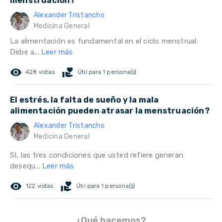
menstruación?
Alexander Tristancho
Medicina General
La alimentación es fundamental en el ciclo menstrual.
Debe a...
Leer más
remove_red_eye
volunteer_activism
428 vistas
Útil para 1 persona(s)
El estrés, la falta de sueño y la mala
alimentación pueden atrasar la menstruación?
Alexander Tristancho
Medicina General
SI, las tres condiciones que usted refiere generan
desequ...
Leer más
remove_red_eye
volunteer_activism
122 vistas
Útil para 1 persona(s)
¿Qué hacemos?