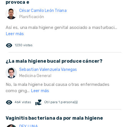
provoca e
César Camilo León Triana
Planificación
Así es, una mala higiene genital asociado a masturbaci...
Leer más
remove_red_eye
1230 vistas
¿La mala higiene bucal produce cáncer?
Sebastian Valenzuela Vanegas
Medicina General
No, la mala higiene bucal causa otras enfermedades
como ging...
Leer más
remove_red_eye
volunteer_activism
464 vistas
Útil para 1 persona(s)
Vaginitis bacteriana da por mala higiene
DEY LUNA