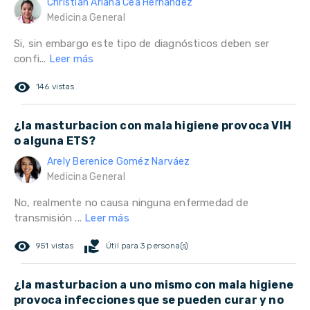
Christian Ariana Cea Hernandez
Medicina General
Si, sin embargo este tipo de diagnósticos deben ser
confi...
Leer más
remove_red_eye
146 vistas
¿la masturbacion con mala higiene provoca VIH
o alguna ETS?
Arely Berenice Goméz Narváez
Medicina General
No, realmente no causa ninguna enfermedad de
transmisión ...
Leer más
remove_red_eye
volunteer_activism
951 vistas
Útil para 3 persona(s)
¿la masturbacion a uno mismo con mala higiene
provoca infecciones que se pueden curar y no