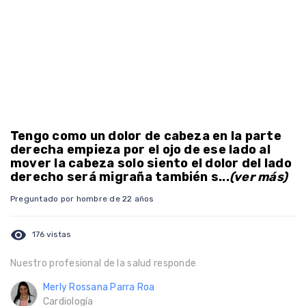
Tengo como un dolor de cabeza en la parte
derecha empieza por el ojo de ese lado al
mover la cabeza solo siento el dolor del lado
derecho será migraña también s...
(ver más)
Preguntado por hombre de 22 años
visibility
176 vistas
Nuestro profesional de la salud responde
Merly Rossana Parra Roa
Cardiología