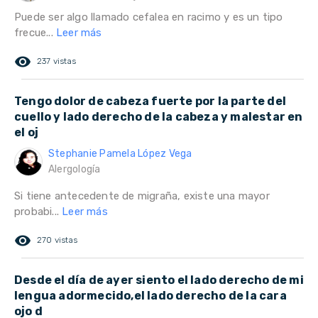
Puede ser algo llamado cefalea en racimo y es un tipo
frecue...
Leer más
remove_red_eye
237 vistas
Tengo dolor de cabeza fuerte por la parte del
cuello y lado derecho de la cabeza y malestar en
el oj
Stephanie Pamela López Vega
Alergología
Si tiene antecedente de migraña, existe una mayor
probabi...
Leer más
remove_red_eye
270 vistas
Desde el día de ayer siento el lado derecho de mi
lengua adormecido,el lado derecho de la cara
ojo d