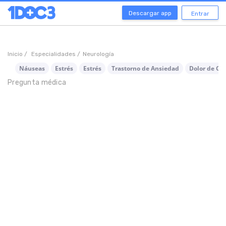
Descargar app
Entrar
Inicio /
Especialidades /
Neurología
Náuseas
Estrés
Estrés
Trastorno de Ansiedad
Dolor de Ca
Pregunta médica