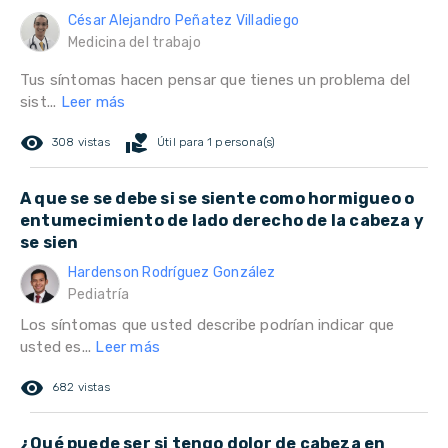
César Alejandro Peñatez Villadiego
Medicina del trabajo
Tus síntomas hacen pensar que tienes un problema del
sist...
Leer más
remove_red_eye
volunteer_activism
308 vistas
Útil para 1 persona(s)
A que se se debe si se siente como hormigueo o
entumecimiento de lado derecho de la cabeza y
se sien
Hardenson Rodríguez González
Pediatría
Los síntomas que usted describe podrían indicar que
usted es...
Leer más
remove_red_eye
682 vistas
¿Qué puede ser si tengo dolor de cabeza en