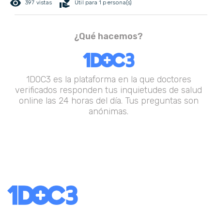
remove_red_eye
volunteer_activism
397 vistas
Útil para 1 persona(s)
¿Qué hacemos?
1DOC3 es la plataforma en la que doctores
verificados responden tus inquietudes de salud
online las 24 horas del día. Tus preguntas son
anónimas.