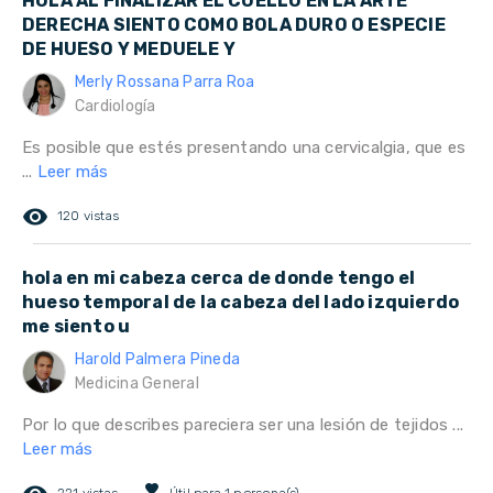
HOLA AL FINALIZAR EL CUELLO EN LA ARTE
DERECHA SIENTO COMO BOLA DURO O ESPECIE
DE HUESO Y MEDUELE Y
Merly Rossana Parra Roa
Cardiología
Es posible que estés presentando una cervicalgia, que es
...
Leer más
remove_red_eye
120 vistas
hola en mi cabeza cerca de donde tengo el
hueso temporal de la cabeza del lado izquierdo
me siento u
Harold Palmera Pineda
Medicina General
Por lo que describes pareciera ser una lesión de tejidos ...
Leer más