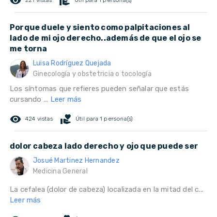
remove_red_eye
volunteer_activism
221 vistas
Útil para 1 persona(s)
Porque duele y siento como palpitaciones al
lado de mi ojo derecho..además de que el ojo se
me torna
Luisa Rodríguez Quejada
Ginecología y obstetricia o tocología
Los síntomas que refieres pueden señalar que estás
cursando ...
Leer más
remove_red_eye
volunteer_activism
424 vistas
Útil para 1 persona(s)
dolor cabeza lado derecho y ojo que puede ser
Josué Martinez Hernandez
Medicina General
La cefalea (dolor de cabeza) localizada en la mitad del c...
Leer más