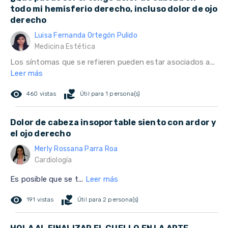
todo mi hemisferio derecho, incluso dolor de ojo
derecho
Luisa Fernanda Ortegón Pulido
Medicina Estética
Los síntomas que se refieren pueden estar asociados a...
Leer más
remove_red_eye
volunteer_activism
460 vistas
Útil para 1 persona(s)
Dolor de cabeza insoportable siento con ardor y
el ojo derecho
Merly Rossana Parra Roa
Cardiología
Es posible que se t...
Leer más
remove_red_eye
volunteer_activism
191 vistas
Útil para 2 persona(s)