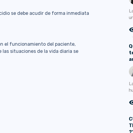
L
icidio se debe acudir de forma inmediata
un
remove_r
on el funcionamiento del paciente,
Q
las situaciones de la vida diaria se
t
a
L
h
remove_r
C
T
?