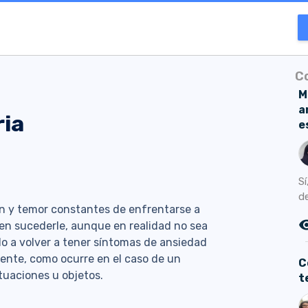
C
M
a
ria
e
Sí
d
ón y temor constantes de enfrentarse a
remove_r
en sucederle, aunque en realidad no sea
do a volver a tener síntomas de ansiedad
mente, como ocurre en el caso de un
C
tuaciones u objetos.
t