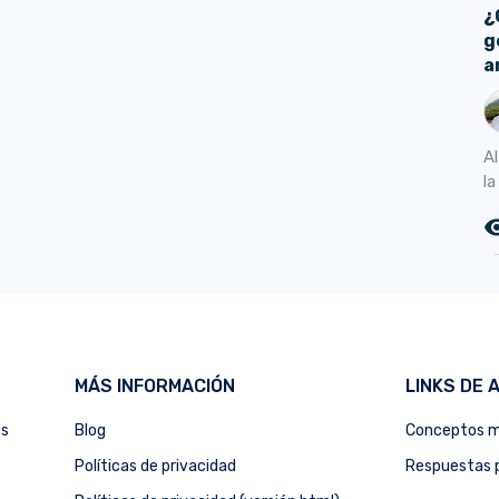
¿
g
a
A
la
remove_r
MÁS INFORMACIÓN
LINKS DE 
as
Blog
Conceptos m
Políticas de privacidad
Respuestas p