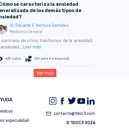
Cómo se caracteriza la ansiedad
eneralizada de los demás tipos de
nsiedad?
Dr. Eduardo E Ventura Semidey
Medicina General
l contrario de otros trastornos de la ansiedad,
 ansiedad...
Leer más
ed_eye
volunteer_activism
633 vistas
Útil para 4 persona(s)
Ver más
AYUDA
édicos
mail_outline
contacto@1doc3.com
or especialidad
© 1DOC3 2026