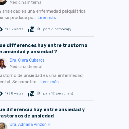
Medicina interna
a ansiedad es una enfermedad psiquiátrica
ue se produce po...
Leer más
ed_eye
volunteer_activism
2057 vistas
Útil para 6 persona(s)
ue differences hay entre trastorno
e ansiedad y ansiedad ?
Dra. Clara Cuberos
Medicina General
rastorno de ansiedad es una enfermedad
ntal. Se caracteri...
Leer más
ed_eye
volunteer_activism
1928 vistas
Útil para 12 persona(s)
ue diferencia hay entre ansiedad y
rastornos de ansiedad
Dra. Adriana Pinzon H