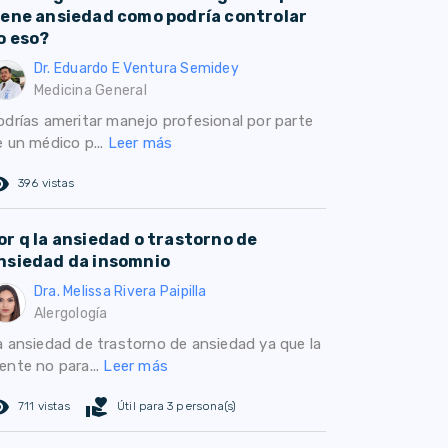
iene ansiedad como podría controlar
o eso?
Dr. Eduardo E Ventura Semidey
Medicina General
odrías ameritar manejo profesional por parte
e un médico p...
Leer más
ed_eye
396 vistas
or q la ansiedad o trastorno de
nsiedad da insomnio
Dra. Melissa Rivera Paipilla
Alergología
a ansiedad de trastorno de ansiedad ya que la
ente no para...
Leer más
ed_eye
volunteer_activism
711 vistas
Útil para 3 persona(s)