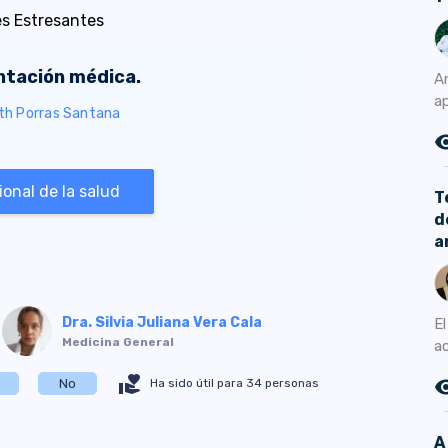
es Estresantes
entación médica.
A
a
eth Porras Santana
remove_r
onal de la salud
T
d
a
Dra. Silvia Juliana Vera Cala
E
Medicina General
a
volunteer_activism
remove_r
No
Ha sido útil para 34 personas
A