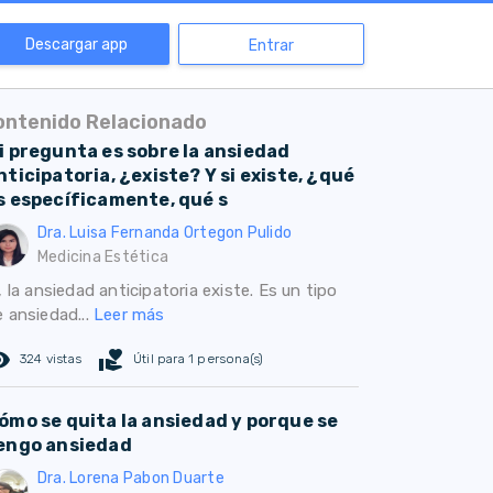
Descargar app
Entrar
ontenido Relacionado
i pregunta es sobre la ansiedad
nticipatoria, ¿existe? Y si existe, ¿qué
s específicamente, qué s
Dra. Luisa Fernanda Ortegon Pulido
Medicina Estética
, la ansiedad anticipatoria existe. Es un tipo
e ansiedad...
Leer más
ed_eye
volunteer_activism
324 vistas
Útil para 1 persona(s)
ómo se quita la ansiedad y porque se
engo ansiedad
Dra. Lorena Pabon Duarte