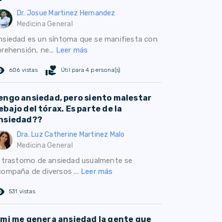
Dr. Josue Martinez Hernandez
Medicina General
nsiedad es un síntoma que se manifiesta con
prehensión, ne...
Leer más
ed_eye
volunteer_activism
606 vistas
Útil para 4 persona(s)
engo ansiedad, pero siento malestar
ebajo del tórax. Es parte de la
nsiedad??
Dra. Luz Catherine Martinez Malo
Medicina General
l trastorno de ansiedad usualmente se
compaña de diversos ...
Leer más
ed_eye
531 vistas
 mi me genera ansiedad la gente que