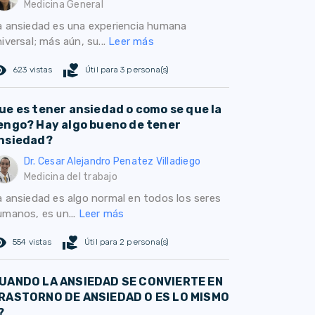
Medicina General
a ansiedad es una experiencia humana
iversal; más aún, su...
Leer más
ed_eye
volunteer_activism
623 vistas
Útil para 3 persona(s)
ue es tener ansiedad o como se que la
engo? Hay algo bueno de tener
nsiedad?
Dr. Cesar Alejandro Penatez Villadiego
Medicina del trabajo
a ansiedad es algo normal en todos los seres
umanos, es un...
Leer más
ed_eye
volunteer_activism
554 vistas
Útil para 2 persona(s)
UANDO LA ANSIEDAD SE CONVIERTE EN
RASTORNO DE ANSIEDAD O ES LO MISMO
?