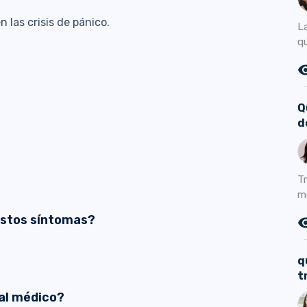
 las crisis de pánico.
L
q
remove_r
Q
d
T
me
estos síntomas?
remove_r
q
t
al médico?