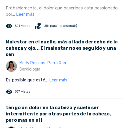
Probablemente, el dolor que describes esta ocasionado
por...
Leer más
remove_red_eye
volunteer_activism
521 vistas
Útil para 1 persona(s)
Malestar en el cuello, más al lado derecho de la
cabeza y ojo... El malestar no es seguido y una
sen
Merly Rossana Parra Roa
Cardiología
Es posible que esté...
Leer más
remove_red_eye
357 vistas
tengo un dolor en la cabeza y suele ser
intermitente por otras partes de la cabeza,
pero mas en el l