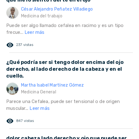
César Alejandro Peñatez Villadiego
Medicina del trabajo
Puede ser algo llamado cefalea en racimo y es un tipo
frecue...
Leer más
remove_red_eye
237 vistas
¿Qué podría ser si tengo dolor encima del ojo
derecho, al lado derecho de la cabeza y en el
cuello,
Martha Isabel Martínez Gómez
Medicina General
Parece una Cefalea, puede ser tensional o de origen
muscular...
Leer más
remove_red_eye
847 vistas
dolor cabeza lado derecho y ojo que puede ser