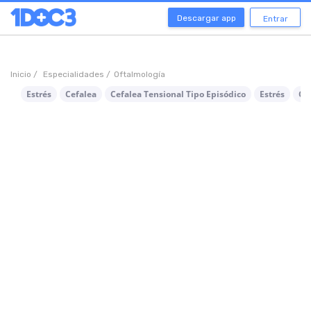
Descargar app
Entrar
Inicio /
Especialidades /
Oftalmología
Estrés
Cefalea
Cefalea Tensional Tipo Episódico
Estrés
Ce