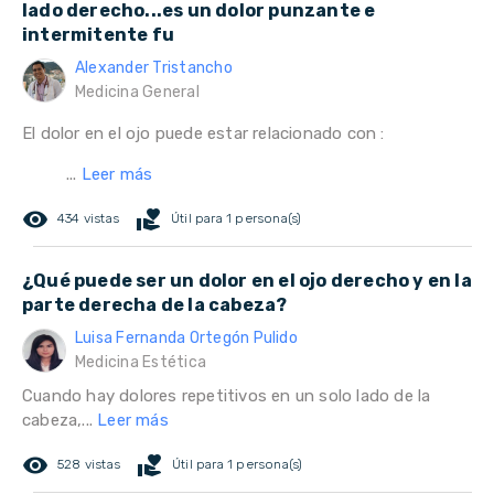
lado derecho...es un dolor punzante e
intermitente fu
Alexander Tristancho
Medicina General
El dolor en el ojo puede estar relacionado con :
...
Leer más
remove_red_eye
volunteer_activism
434 vistas
Útil para 1 persona(s)
¿Qué puede ser un dolor en el ojo derecho y en la
parte derecha de la cabeza?
Luisa Fernanda Ortegón Pulido
Medicina Estética
Cuando hay dolores repetitivos en un solo lado de la
cabeza,...
Leer más
remove_red_eye
volunteer_activism
528 vistas
Útil para 1 persona(s)