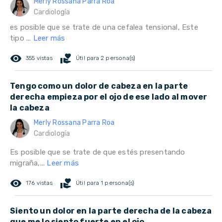
Merly Rossana Parra Roa
Cardiología
es posible que se trate de una cefalea tensional, Este
tipo ...
Leer más
remove_red_eye
volunteer_activism
355 vistas
Útil para 2 persona(s)
Tengo como un dolor de cabeza en la parte
derecha empieza por el ojo de ese lado al mover
la cabeza
Merly Rossana Parra Roa
Cardiología
Es posible que se trate de que estés presentando
migraña,...
Leer más
remove_red_eye
volunteer_activism
176 vistas
Útil para 1 persona(s)
Siento un dolor en la parte derecha de la cabeza
que me lo siento fuerte en el ojo