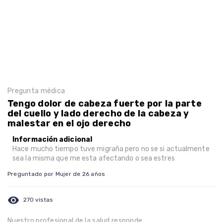
Pregunta médica
Tengo dolor de cabeza fuerte por la parte
del cuello y lado derecho de la cabeza y
malestar en el ojo derecho
Información adicional
Hace mucho tiempo tuve migraña pero no se si actualmente
sea la misma que me esta afectando o sea estres
Preguntado por Mujer de 26 años
visibility
270 vistas
Nuestro profesional de la salud responde