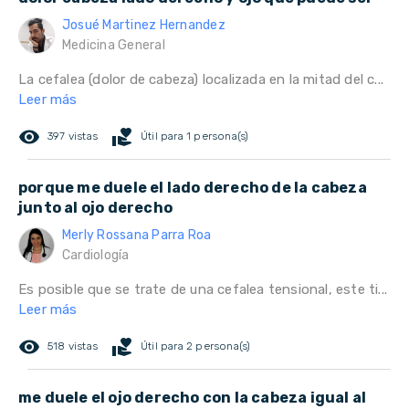
Josué Martinez Hernandez
Medicina General
La cefalea (dolor de cabeza) localizada en la mitad del c...
Leer más
remove_red_eye
volunteer_activism
397 vistas
Útil para 1 persona(s)
porque me duele el lado derecho de la cabeza
junto al ojo derecho
Merly Rossana Parra Roa
Cardiología
Es posible que se trate de una cefalea tensional, este ti...
Leer más
remove_red_eye
volunteer_activism
518 vistas
Útil para 2 persona(s)
me duele el ojo derecho con la cabeza igual al