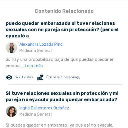
Contenido Relacionado
puedo quedar embarazada si tuve relaciones
sexuales con mi pareja sin protección? (pero el
eyaculó a
Alexandra Lozada Pino
Medicina General
Sí, hay una probabilidad baja de que puedas quedar en
embara...
Leer más
remove_red_eye
volunteer_activism
5978 vistas
Útil para 3 persona(s)
Si tuve relaciones sexuales sin protección y mi
pareja no eyaculo puedo quedar embarazada?
Ingrid Ballesteros Ordoñez
Medicina General
Si puedes quedar en embarazo, ya que así no eyacule,