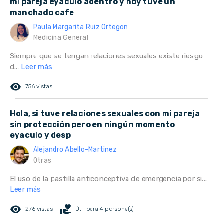
mi pareja eyaculo adentro y hoy tuve un
manchado cafe
Paula Margarita Ruiz Ortegon
Medicina General
Siempre que se tengan relaciones sexuales existe riesgo
d...
Leer más
remove_red_eye
756 vistas
Hola, si tuve relaciones sexuales con mi pareja
sin protección pero en ningún momento
eyaculo y desp
Alejandro Abello-Martinez
Otras
El uso de la pastilla anticonceptiva de emergencia por si...
Leer más
remove_red_eye
volunteer_activism
276 vistas
Útil para 4 persona(s)