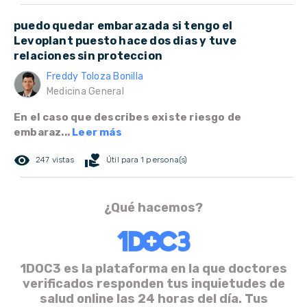
puedo quedar embarazada si tengo el
Levoplant puesto hace dos dias y tuve
relaciones sin proteccion
Freddy Toloza Bonilla
Medicina General
En el caso que describes existe riesgo de
embaraz...
Leer más
remove_red_eye
volunteer_activism
247 vistas
Útil para 1 persona(s)
¿Qué hacemos?
1DOC3 es la plataforma en la que doctores
verificados responden tus inquietudes de
salud online las 24 horas del día. Tus