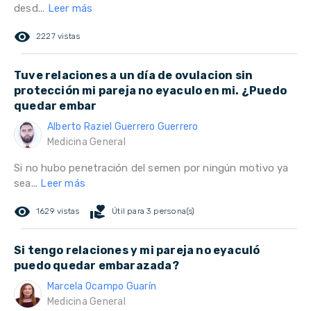
desd...
Leer más
remove_red_eye
2227 vistas
Tuve relaciones a un día de ovulacion sin
protección mi pareja no eyaculo en mi. ¿Puedo
quedar embar
Alberto Raziel Guerrero Guerrero
Medicina General
Si no hubo penetración del semen por ningún motivo ya
sea...
Leer más
remove_red_eye
volunteer_activism
1629 vistas
Útil para 3 persona(s)
Si tengo relaciones y mi pareja no eyaculó
puedo quedar embarazada?
Marcela Ocampo Guarín
Medicina General