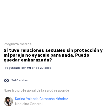
Pregunta médica
Si tuve relaciones sexuales sin protección y
mi pareja no eyaculo para nada. Puedo
quedar embarazada?
Preguntado por Mujer de 20 años
visibility
2620 vistas
Nuestro profesional de la salud responde
Karina Yolanda Camacho Méndez
Medicina General