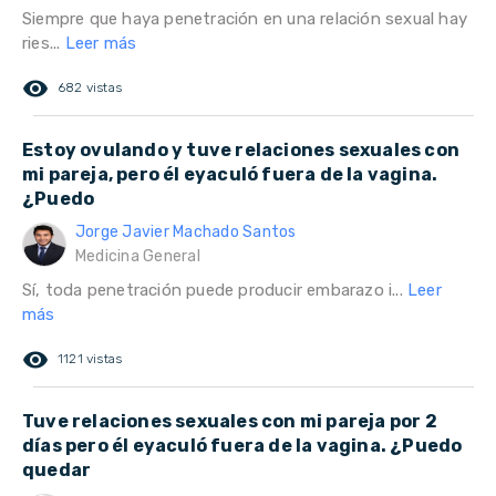
Siempre que haya penetración en una relación sexual hay
ries...
Leer más
remove_red_eye
682 vistas
Estoy ovulando y tuve relaciones sexuales con
mi pareja, pero él eyaculó fuera de la vagina.
¿Puedo
Jorge Javier Machado Santos
Medicina General
Sí, toda penetración puede producir embarazo i...
Leer
más
remove_red_eye
1121 vistas
Tuve relaciones sexuales con mi pareja por 2
días pero él eyaculó fuera de la vagina. ¿Puedo
quedar