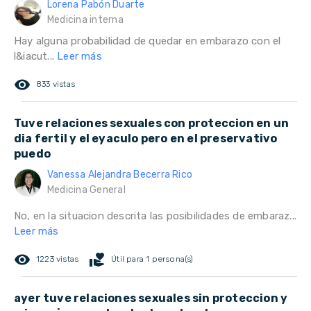
Lorena Pabón Duarte
Medicina interna
Hay alguna probabilidad de quedar en embarazo con el
l&iacut...
Leer más
remove_red_eye
833 vistas
Tuve relaciones sexuales con proteccion en un
dia fertil y el eyaculo pero en el preservativo
puedo
Vanessa Alejandra Becerra Rico
Medicina General
No, en la situacion descrita las posibilidades de embaraz...
Leer más
remove_red_eye
volunteer_activism
1223 vistas
Útil para 1 persona(s)
ayer tuve relaciones sexuales sin proteccion y