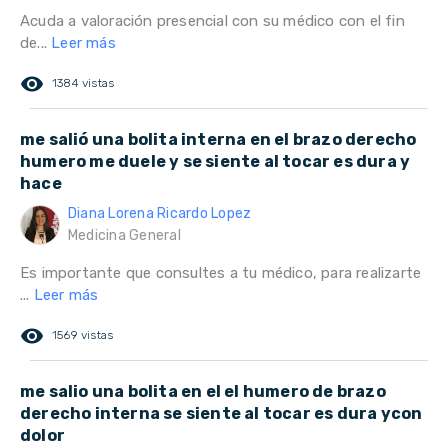
Acuda a valoración presencial con su médico con el fin
de...
Leer más
remove_red_eye
1384 vistas
me salió una bolita interna en el brazo derecho
humero me duele y se siente al tocar es dura y
hace
Diana Lorena Ricardo Lopez
Medicina General
Es importante que consultes a tu médico, para realizarte
...
Leer más
remove_red_eye
1569 vistas
me salio una bolita en el el humero de brazo
derecho interna se siente al tocar es dura ycon
dolor