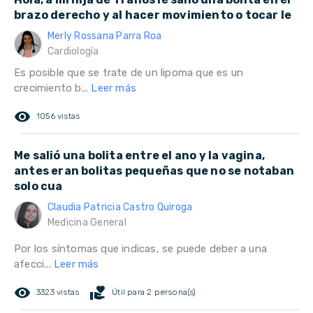
brazo derecho y al hacer movimiento o tocar le
Merly Rossana Parra Roa
Cardiología
Es posible que se trate de un lipoma que es un
crecimiento b...
Leer más
remove_red_eye
1056 vistas
Me salió una bolita entre el ano y la vagina,
antes eran bolitas pequeñas que no se notaban
solo cua
Claudia Patricia Castro Quiroga
Medicina General
Por los síntomas que indicas, se puede deber a una
afecci...
Leer más
remove_red_eye
volunteer_activism
3323 vistas
Útil para 2 persona(s)