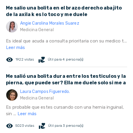
Me salio una bolita en el brazo derecho abajito
de la axila k es lo toco y me duele
Angie Carolina Morales Suarez
Medicina General
Es ideal que acuda a consulta prioritaria con su medico t...
Leer más
remove_red_eye
volunteer_activism
1922 vistas
Útil para 4 persona(s)
Me salió una bolita dura entre los testiculos y la
pierna, que puede ser? Ella me duele solo si me a
Laura Campos Figueredo.
Medicina General
Es probable que estes cursando con una hernia inguinal,
sin ...
Leer más
remove_red_eye
volunteer_activism
5023 vistas
Útil para 3 persona(s)