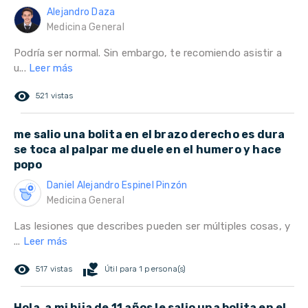
Alejandro Daza
Medicina General
Podría ser normal. Sin embargo, te recomiendo asistir a
u...
Leer más
remove_red_eye
521 vistas
me salio una bolita en el brazo derecho es dura
se toca al palpar me duele en el humero y hace
popo
Daniel Alejandro Espinel Pinzón
Medicina General
Las lesiones que describes pueden ser múltiples cosas, y
...
Leer más
remove_red_eye
volunteer_activism
517 vistas
Útil para 1 persona(s)
Hola, a mi hija de 11 años le salio una bolita en el