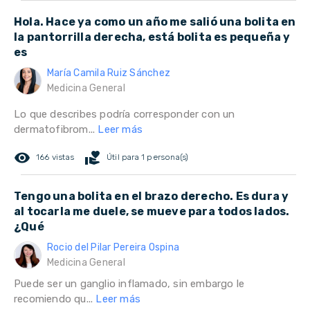
Hola. Hace ya como un año me salió una bolita en
la pantorrilla derecha, está bolita es pequeña y
es
María Camila Ruiz Sánchez
Medicina General
Lo que describes podría corresponder con un
dermatofibrom...
Leer más
remove_red_eye
volunteer_activism
166 vistas
Útil para 1 persona(s)
Tengo una bolita en el brazo derecho. Es dura y
al tocarla me duele, se mueve para todos lados.
¿Qué
Rocio del Pilar Pereira Ospina
Medicina General
Puede ser un ganglio inflamado, sin embargo le
recomiendo qu...
Leer más