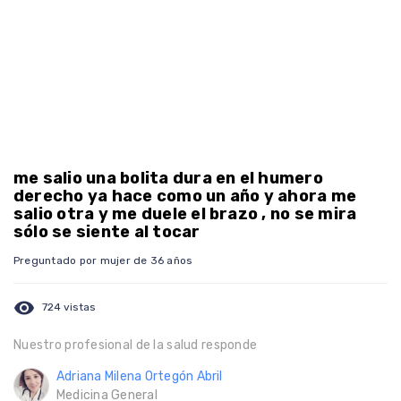
me salio una bolita dura en el humero
derecho ya hace como un año y ahora me
salio otra y me duele el brazo , no se mira
sólo se siente al tocar
Preguntado por mujer de 36 años
visibility
724 vistas
Nuestro profesional de la salud responde
Adriana Milena Ortegón Abril
Medicina General