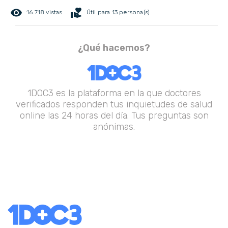
remove_red_eye
volunteer_activism
16.718 vistas
Útil para 13 persona(s)
¿Qué hacemos?
1DOC3 es la plataforma en la que doctores
verificados responden tus inquietudes de salud
online las 24 horas del día. Tus preguntas son
anónimas.