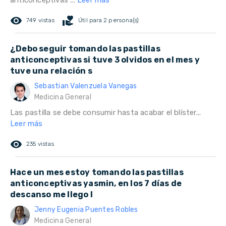
anticonceptivas ...
Leer más
remove_red_eye
volunteer_activism
749 vistas
Útil para 2 persona(s)
¿Debo seguir tomando las pastillas
anticonceptivas si tuve 3 olvidos en el mes y
tuve una relación s
Sebastian Valenzuela Vanegas
Medicina General
Las pastilla se debe consumir hasta acabar el blíster...
Leer más
remove_red_eye
235 vistas
Hace un mes estoy tomando las pastillas
anticonceptivas yasmin, en los 7 días de
descanso me llego l
Jenny Eugenia Puentes Robles
Medicina General