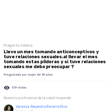
Pregunta médica
Llevo un mes tomando anticonceptivos y
tuve relaciones sexuales.al llevar el mes
tomando estas píldoras y si tuve relaciones
sexuales me debo preocupar ?
Preguntado por mujer de 18 años
visibility
139 vistas
Nuestro profesional de la salud responde
Vanessa Alejandra Becerra Rico