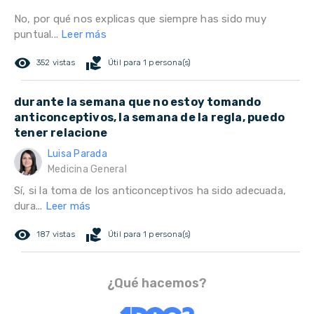
No, por qué nos explicas que siempre has sido muy
puntual...
Leer más
remove_red_eye
volunteer_activism
352 vistas
Útil para 1 persona(s)
durante la semana que no estoy tomando
anticonceptivos, la semana de la regla, puedo
tener relacione
Luisa Parada
Medicina General
Sí, si la toma de los anticonceptivos ha sido adecuada,
dura...
Leer más
remove_red_eye
volunteer_activism
187 vistas
Útil para 1 persona(s)
¿Qué hacemos?