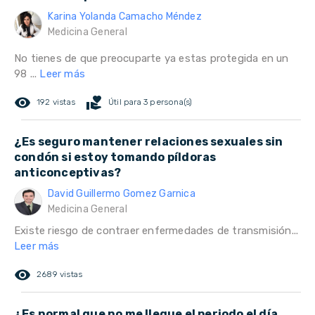
Karina Yolanda Camacho Méndez
Medicina General
No tienes de que preocuparte ya estas protegida en un
98 ...
Leer más
remove_red_eye
volunteer_activism
192 vistas
Útil para 3 persona(s)
¿Es seguro mantener relaciones sexuales sin
condón si estoy tomando píldoras
anticonceptivas?
David Guillermo Gomez Garnica
Medicina General
Existe riesgo de contraer enfermedades de transmisión...
Leer más
remove_red_eye
2689 vistas
¿Es normal que no me llegue el periodo el día