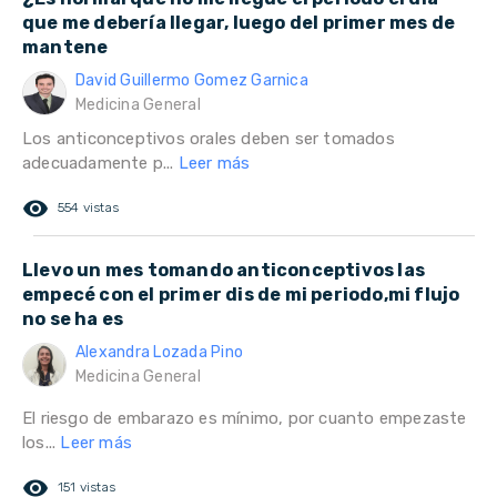
que me debería llegar, luego del primer mes de
mantene
David Guillermo Gomez Garnica
Medicina General
Los anticonceptivos orales deben ser tomados
adecuadamente p...
Leer más
remove_red_eye
554 vistas
Llevo un mes tomando anticonceptivos las
empecé con el primer dis de mi periodo,mi flujo
no se ha es
Alexandra Lozada Pino
Medicina General
El riesgo de embarazo es mínimo, por cuanto empezaste
los...
Leer más
remove_red_eye
151 vistas