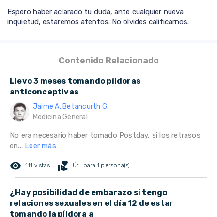
Espero haber aclarado tu duda, ante cualquier nueva
inquietud, estaremos atentos. No olvides calificarnos.
Contenido Relacionado
Llevo 3 meses tomando píldoras
anticonceptivas
Jaime A. Betancurth G.
Medicina General
No era necesario haber tomado Postday, si los retrasos
en...
Leer más
remove_red_eye
volunteer_activism
111 vistas
Útil para 1 persona(s)
¿Hay posibilidad de embarazo si tengo
relaciones sexuales en el día 12 de estar
tomando la píldora a