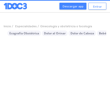
Descargar app
Entrar
Inicio /
Especialidades /
Ginecología y obstetricia o tocología
Ecografía Obstétrica
Dolor al Orinar
Dolor de Cabeza
Bebé P