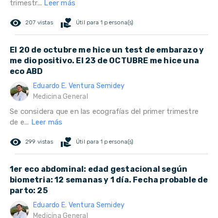
trimestr...
Leer más
remove_red_eye
volunteer_activism
207 vistas
Útil para 1 persona(s)
El 20 de octubre me hice un test de embarazo y
me dio positivo. El 23 de OCTUBRE me hice una
eco ABD
Eduardo E. Ventura Semidey
Medicina General
Se considera que en las ecografías del primer trimestre
de e...
Leer más
remove_red_eye
volunteer_activism
299 vistas
Útil para 1 persona(s)
1er eco abdominal: edad gestacional según
biometria: 12 semanas y 1 día. Fecha probable de
parto: 25
Eduardo E. Ventura Semidey
Medicina General