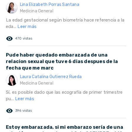
Lina Elizabeth Porras Santana
Medicina General
La edad gestacional según biometría hace referencia a la
eda...
Leer más
remove_red_eye
470 vistas
Pude haber quedado embarazada de una
relacion sexual que tuve 6 dias despues de la
fecha que me marc
Laura Catalina Gutierrez Rueda
Medicina General
Sí, es posible dado que las ecografía de primer trimestre
pu...
Leer más
remove_red_eye
396 vistas
Estoy embarazada, si mi embarazo sería de una