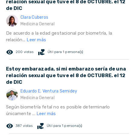
relación sexual que tuve el 8 de OCTUBRE. el 12
de DIC
Clara Cuberos
Medicina General
De acuerdo a la edad gestacional por biometría, la
relación...
Leer más
remove_red_eye
volunteer_activism
200 vistas
Útil para 1 persona(s)
Estoy embarazada, si mi embarazo sería de una
relación sexual que tuve el 8 de OCTUBRE. el 12
de DIC
Eduardo E. Ventura Semidey
Medicina General
Según biometría fetal no es posible determinarlo
únicamente ...
Leer más
remove_red_eye
volunteer_activism
387 vistas
Útil para 1 persona(s)