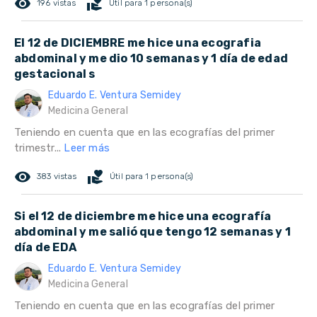
remove_red_eye
volunteer_activism
196 vistas
Útil para 1 persona(s)
El 12 de DICIEMBRE me hice una ecografia
abdominal y me dio 10 semanas y 1 día de edad
gestacional s
Eduardo E. Ventura Semidey
Medicina General
Teniendo en cuenta que en las ecografías del primer
trimestr...
Leer más
remove_red_eye
volunteer_activism
383 vistas
Útil para 1 persona(s)
Si el 12 de diciembre me hice una ecografía
abdominal y me salió que tengo 12 semanas y 1
día de EDA
Eduardo E. Ventura Semidey
Medicina General
Teniendo en cuenta que en las ecografías del primer