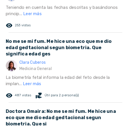
Teniendo en cuenta las fechas descritas y basándonos
princip...
Leer más
remove_red_eye
253 vistas
No me se mi fum. Me hice una eco que me dio
edad gedtacional segun biometria. Que
significa edad ges
Clara Cuberos
Medicina General
La biometría fetal informa la edad del feto desde la
implan...
Leer más
remove_red_eye
volunteer_activism
487 vistas
Útil para 2 persona(s)
Doctora Omaira: No me se mi fum. Me hice una
eco que me dio edad gedtacional segun
biometria. Que si