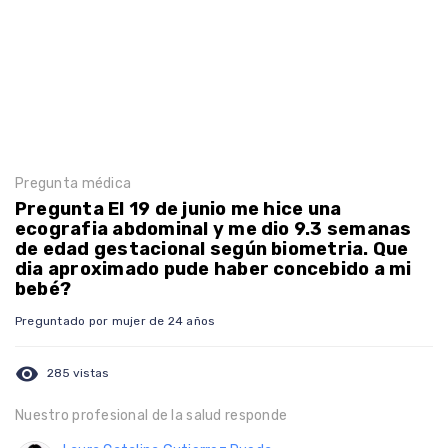
Pregunta médica
Pregunta El 19 de junio me hice una
ecografia abdominal y me dio 9.3 semanas
de edad gestacional según biometria. Que
dia aproximado pude haber concebido a mi
bebé?
Preguntado por mujer de 24 años
visibility
285 vistas
Nuestro profesional de la salud responde