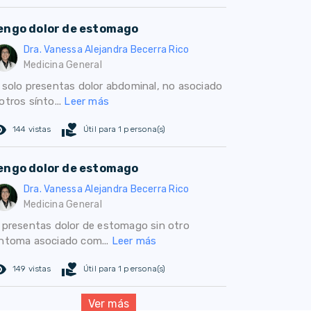
engo dolor de estomago
Dra. Vanessa Alejandra Becerra Rico
Medicina General
i solo presentas dolor abdominal, no asociado
otros sínto...
Leer más
ed_eye
volunteer_activism
144 vistas
Útil para 1 persona(s)
engo dolor de estomago
Dra. Vanessa Alejandra Becerra Rico
Medicina General
i presentas dolor de estomago sin otro
íntoma asociado com...
Leer más
ed_eye
volunteer_activism
149 vistas
Útil para 1 persona(s)
Ver más