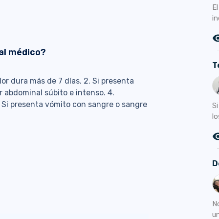
E
in
remove_r
al médico?
T
lor dura más de 7 días. 2. Si presenta
or abdominal súbito e intenso. 4.
 5. Si presenta vómito con sangre o sangre
S
lo
remove_r
D
N
u