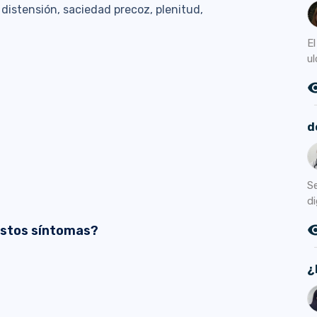
 distensión, saciedad precoz, plenitud,
E
ul
remove_r
d
S
di
remove_r
estos síntomas?
¿