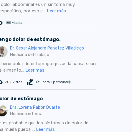
l dolor abdominal es un síntoma muy
específico, por eso e...
Leer más
ed_eye
185 vistas
engo dolor de estómago.
Dr. Cesar Alejandro Penatez Villadiego
Medicina del trabajo
i tiene dolor de estómago quizás la causa sean
s alimento...
Leer más
ed_eye
volunteer_activism
302 vistas
Útil para 1 persona(s)
olor de estómago
Dra. Lorena Pabon Duarte
Medicina interna
o es probable que los síntomas de dolor de
na muela pueda ...
Leer más