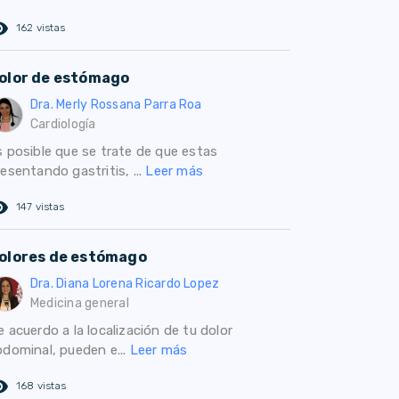
ed_eye
162 vistas
olor de estómago
Dra. Merly Rossana Parra Roa
Cardiología
s posible que se trate de que estas
esentando gastritis, ...
Leer más
ed_eye
147 vistas
olores de estómago
Dra. Diana Lorena Ricardo Lopez
Medicina general
 acuerdo a la localización de tu dolor
bdominal, pueden e...
Leer más
ed_eye
168 vistas