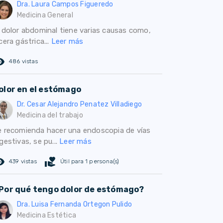
Dra. Laura Campos Figueredo
Medicina General
l dolor abdominal tiene varias causas como,
cera gástrica...
Leer más
ed_eye
486 vistas
olor en el estómago
Dr. Cesar Alejandro Penatez Villadiego
Medicina del trabajo
e recomienda hacer una endoscopia de vías
gestivas, se pu...
Leer más
ed_eye
volunteer_activism
439 vistas
Útil para 1 persona(s)
Por qué tengo dolor de estómago?
Dra. Luisa Fernanda Ortegon Pulido
Medicina Estética