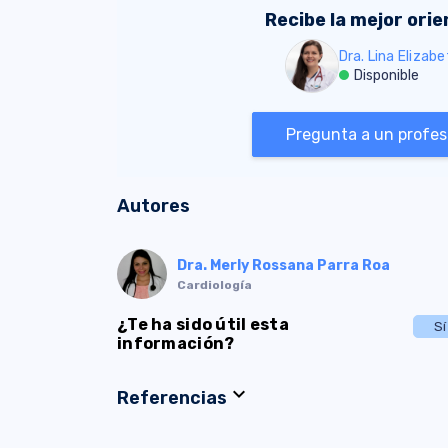
Recibe la mejor ori
Dra. Lina Elizab
Disponible
Pregunta a un profesi
Autores
Dra. Merly Rossana Parra Roa
Cardiología
¿Te ha sido útil esta
Sí
información?
expand_more
Referencias