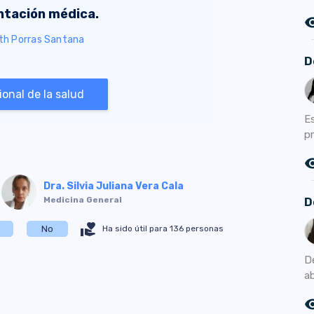
entación médica.
remove_r
eth Porras Santana
D
onal de la salud
E
pr
remove_r
Dra. Silvia Juliana Vera Cala
Medicina General
D
volunteer_activism
No
Ha sido útil para 136 personas
De
a
remove_r