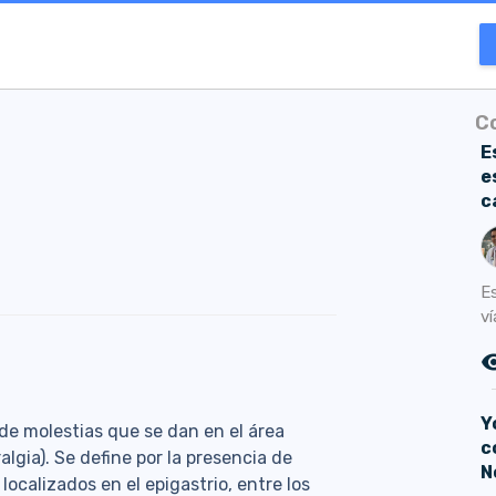
C
E
e
c
Es
ví
remove_r
Y
 de molestias que se dan en el área
c
algia). Se define por la presencia de
N
ocalizados en el epigastrio, entre los