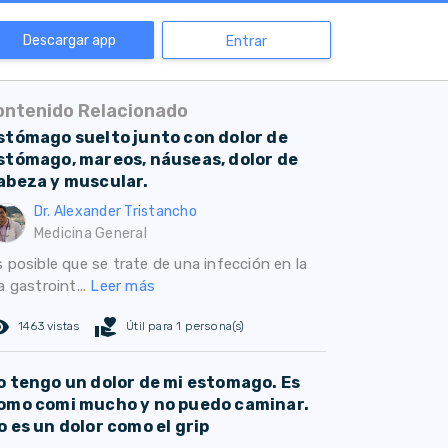
Descargar app
Entrar
ontenido Relacionado
stómago suelto junto con dolor de
stómago, mareos, náuseas, dolor de
abeza y muscular.
Dr. Alexander Tristancho
Medicina General
 posible que se trate de una infección en la
a gastroint...
Leer más
ed_eye
volunteer_activism
1463 vistas
Útil para 1 persona(s)
o tengo un dolor de mi estomago. Es
omo comi mucho y no puedo caminar.
o es un dolor como el grip