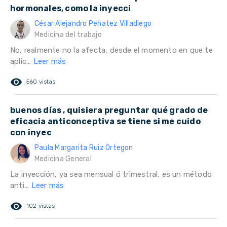
hormonales, como la inyecci
César Alejandro Peñatez Villadiego
Medicina del trabajo
No, realmente no la afecta, desde el momento en que te
aplic...
Leer más
remove_red_eye
560 vistas
buenos días , quisiera preguntar qué grado de
eficacia anticonceptiva se tiene si me cuido
con inyec
Paula Margarita Ruiz Ortegon
Medicina General
La inyección, ya sea mensual ó trimestral, es un método
anti...
Leer más
remove_red_eye
102 vistas