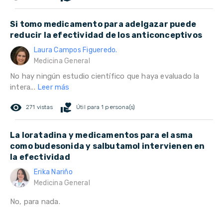
Si tomo medicamento para adelgazar puede
reducir la efectividad de los anticonceptivos
Laura Campos Figueredo.
Medicina General
No hay ningún estudio científico que haya evaluado la
intera...
Leer más
remove_red_eye
volunteer_activism
271 vistas
Útil para 1 persona(s)
La loratadina y medicamentos para el asma
como budesonida y salbutamol intervienen en
la efectividad
Erika Nariño
Medicina General
No, para nada.