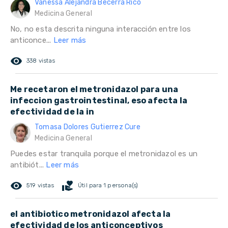
Vanessa Alejandra Becerra Rico
Medicina General
No, no esta descrita ninguna interacción entre los
anticonce...
Leer más
remove_red_eye
338 vistas
Me recetaron el metronidazol para una
infeccion gastrointestinal, eso afecta la
efectividad de la in
Tomasa Dolores Gutierrez Cure
Medicina General
Puedes estar tranquila porque el metronidazol es un
antibiót...
Leer más
remove_red_eye
volunteer_activism
519 vistas
Útil para 1 persona(s)
el antibiotico metronidazol afecta la
efectividad de los anticonceptivos