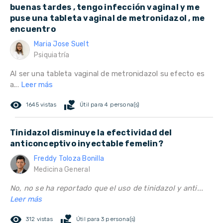
buenas tardes , tengo infección vaginal y me
puse una tableta vaginal de metronidazol , me
encuentro
Maria Jose Suelt
Psiquiatría
Al ser una tableta vaginal de metronidazol su efecto es
a...
Leer más
remove_red_eye
volunteer_activism
1645 vistas
Útil para 4 persona(s)
Tinidazol disminuye la efectividad del
anticonceptivo inyectable femelin?
Freddy Toloza Bonilla
Medicina General
No, no se ha reportado que el uso de tinidazol y anti...
Leer más
remove_red_eye
volunteer_activism
312 vistas
Útil para 3 persona(s)