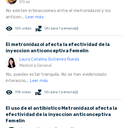
Otras
No existen interacciones entre el metronidazol y los
anticon...
Leer más
remove_red_eye
volunteer_activism
100 vistas
Útil para 1 persona(s)
El metronidazol afecta la efectividad de la
inyeccion anticonceptiva Femelin
Laura Catalina Gutierrez Rueda
Medicina General
No, puedes estar tranquila. No se han evidenciado
interaccio...
Leer más
remove_red_eye
volunteer_activism
705 vistas
Útil para 1 persona(s)
El uso de el antibiotico Metronidazol afecta la
efectividad de la inyeccion anticonceptiva
Femelin