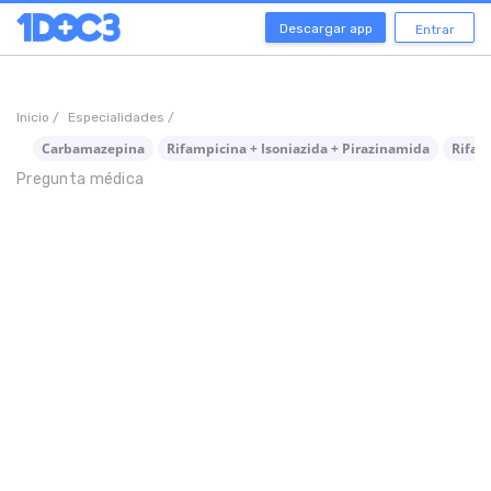
Descargar app
Entrar
Inicio /
Especialidades /
Carbamazepina
Rifampicina + Isoniazida + Pirazinamida
Rifam
Pregunta médica