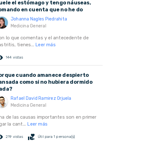
uele el estómago y tengo náuseas,
omando en cuenta que no he do
Johanna Nagles Piedrahita
Medicina General
on lo que comentas y el antecedente de
stritis, tienes...
Leer más
ed_eye
144 vistas
orque cuando amanece despierto
ansada como si no hubiera dormido
ada?
Rafael David Ramirez Orjuela
Medicina General
na de las causas importantes son en primer
gar la cant...
Leer más
ed_eye
volunteer_activism
219 vistas
Útil para 1 persona(s)