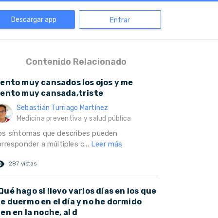
Descargar app
Entrar
Contenido Relacionado
iento muy cansados los ojos y me
iento muy cansada,triste
Sebastián Turriago Martínez
Medicina preventiva y salud pública
os síntomas que describes pueden
rresponder a múltiples c...
Leer más
ed_eye
287 vistas
Qué hago si llevo varios días en los que
e duermo en el día y no he dormido
ien en la noche, al d