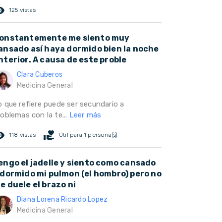
ed_eye
125 vistas
onstantemente me siento muy
ansado así haya dormido bien la noche
nterior. A causa de este proble
Clara Cuberos
Medicina General
o que refiere puede ser secundario a
oblemas con la te...
Leer más
ed_eye
volunteer_activism
118 vistas
Útil para 1 persona(s)
engo el jadelle y siento como cansado
 dormido mi pulmon (el hombro) pero no
e duele el brazo ni
Diana Lorena Ricardo Lopez
Medicina General