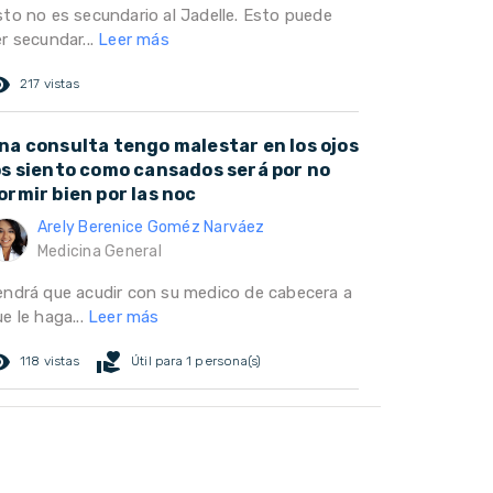
sto no es secundario al Jadelle. Esto puede
r secundar...
Leer más
ed_eye
217 vistas
na consulta tengo malestar en los ojos
os siento como cansados será por no
ormir bien por las noc
Arely Berenice Goméz Narváez
Medicina General
endrá que acudir con su medico de cabecera a
e le haga...
Leer más
ed_eye
volunteer_activism
118 vistas
Útil para 1 persona(s)