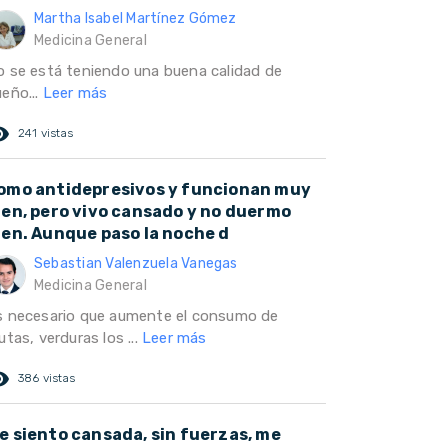
Martha Isabel Martínez Gómez
Medicina General
o se está teniendo una buena calidad de
ueño...
Leer más
ed_eye
241 vistas
omo antidepresivos y funcionan muy
ien, pero vivo cansado y no duermo
ien. Aunque paso la noche d
Sebastian Valenzuela Vanegas
Medicina General
s necesario que aumente el consumo de
utas, verduras los ...
Leer más
ed_eye
386 vistas
e siento cansada, sin fuerzas, me