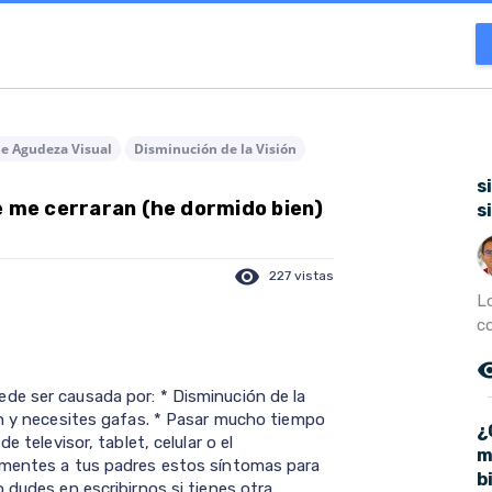
de Agudeza Visual
Disminución de la Visión
s
e me cerraran (he dormido bien)
s
visibility
227 vistas
L
co
remove_r
de ser causada por: * Disminución de la
en y necesites gafas. * Pasar mucho tiempo
¿
e televisor, tablet, celular o el
m
omentes a tus padres estos síntomas para
b
 dudes en escribirnos si tienes otra