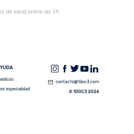
s de salud online las 24
AYUDA
édicos
mail_outline
contacto@1doc3.com
or especialidad
© 1DOC3 2026