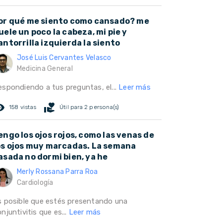
or qué me siento como cansado? me
uele un poco la cabeza, mi pie y
antorrilla izquierda la siento
José Luis Cervantes Velasco
Medicina General
espondiendo a tus preguntas, el...
Leer más
ed_eye
volunteer_activism
158 vistas
Útil para 2 persona(s)
engo los ojos rojos, como las venas de
os ojos muy marcadas. La semana
asada no dormi bien, ya he
Merly Rossana Parra Roa
Cardiología
s posible que estés presentando una
njuntivitis que es...
Leer más