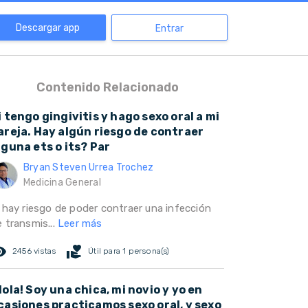
Descargar app
Entrar
Contenido Relacionado
i tengo gingivitis y hago sexo oral a mi
areja. Hay algún riesgo de contraer
lguna ets o its? Par
Bryan Steven Urrea Trochez
Medicina General
i hay riesgo de poder contraer una infección
 transmis...
Leer más
ed_eye
volunteer_activism
2456 vistas
Útil para 1 persona(s)
Hola! Soy una chica, mi novio y yo en
casiones practicamos sexo oral, y sexo