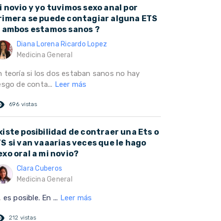
i novio y yo tuvimos sexo anal por
rimera se puede contagiar alguna ETS
i ambos estamos sanos ?
Diana Lorena Ricardo Lopez
Medicina General
n teoría si los dos estaban sanos no hay
esgo de conta...
Leer más
ed_eye
696 vistas
xiste posibilidad de contraer una Ets o
TS si van vaaarias veces que le hago
exo oral a mi novio?
Clara Cuberos
Medicina General
,
es posible. En ...
Leer más
ed_eye
212 vistas