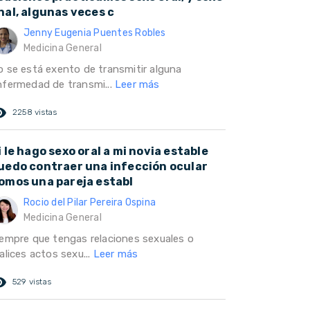
nal, algunas veces c
Jenny Eugenia Puentes Robles
Medicina General
o se está exento de transmitir alguna
nfermedad de transmi...
Leer más
ed_eye
2258 vistas
i le hago sexo oral a mi novia estable
uedo contraer una infección ocular
omos una pareja establ
Rocio del Pilar Pereira Ospina
Medicina General
iempre que tengas relaciones sexuales o
alices actos sexu...
Leer más
ed_eye
529 vistas