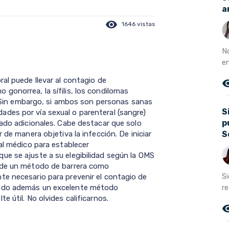
a
visibility
1646 vistas
N
e
al puede llevar al contagio de
remove_r
gonorrea, la sífilis, los condilomas
C. Sin embargo, si ambos son personas sanas
S
des por vía sexual o parenteral (sangre)
p
dado adicionales. Cabe destacar que solo
S
 de manera objetiva la infección. De iniciar
al médico para establecer
e se ajuste a su elegibilidad según la OMS
o de un método de barrera como
S
e necesario para prevenir el contagio de
re
endo además un excelente método
 útil. No olvides calificarnos.
remove_r