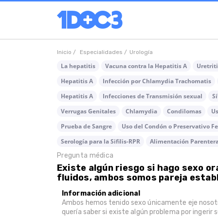
Inicio /
Especialidades /
Urología
La hepatitis
Vacuna contra la Hepatitis A
Uretrit
Hepatitis A
Infección por Chlamydia Trachomatis
Hepatitis A
Infecciones de Transmisión sexual
Sí
Verrugas Genitales
Chlamydia
Condilomas
Us
Prueba de Sangre
Uso del Condón o Preservativo 
Serología para la Sifilis-RPR
Alimentación Parentera
Pregunta médica
Existe algún riesgo si hago sexo or
fluidos, ambos somos pareja estab
Información adicional
Ambos hemos tenido sexo únicamente eje nosotro
quería saber si existe algún problema por ingerir 