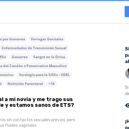
is por Gonorrea
Verrugas Genitales
Enfermedades de Transmisión Sexual
S
p
filis
Gonorrea
Sangre en la Orina
a
o del Condón o Preservativo Masculino
Femenino
Serología para la Sífilis - VDRL
l
Nutrición Parenteral
+18
S
de
al a mi novia y me trago sus
remove_r
le y estamos sanos de ETS?
s sin contactos sexuales previos, pero
¡
sus fluidos vaginales
o