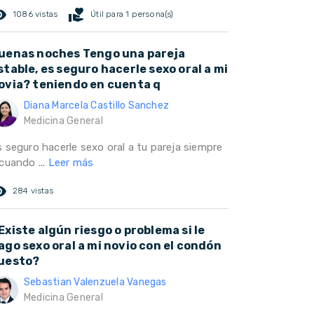
ed_eye
volunteer_activism
1086 vistas
Útil para 1 persona(s)
uenas noches Tengo una pareja
stable, es seguro hacerle sexo oral a mi
ovia? teniendo en cuenta q
Diana Marcela Castillo Sanchez
Medicina General
s seguro hacerle sexo oral a tu pareja siempre
cuando ...
Leer más
ed_eye
284 vistas
Existe algún riesgo o problema si le
ago sexo oral a mi novio con el condón
uesto?
Sebastian Valenzuela Vanegas
Medicina General