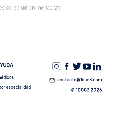
s de salud online las 24
AYUDA
édicos
mail_outline
contacto@1doc3.com
or especialidad
© 1DOC3 2026