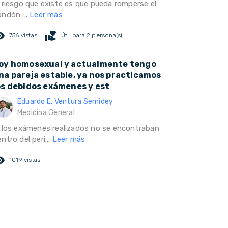
l riesgo que existe es que pueda romperse el
ondón ...
Leer más
ed_eye
volunteer_activism
756 vistas
Útil para 2 persona(s)
oy homosexual y actualmente tengo
na pareja estable, ya nos practicamos
os debidos exámenes y est
Eduardo E. Ventura Semidey
Medicina General
i los exámenes realizados no se encontraban
ntro del peri...
Leer más
ed_eye
1019 vistas