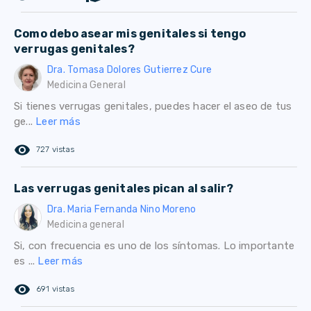
Como debo asear mis genitales si tengo
verrugas genitales?
Dra. Tomasa Dolores Gutierrez Cure
Medicina General
Si tienes verrugas genitales, puedes hacer el aseo de tus
ge...
Leer más
remove_red_eye
727 vistas
Las verrugas genitales pican al salir?
Dra. Maria Fernanda Nino Moreno
Medicina general
Si, con frecuencia es uno de los síntomas. Lo importante
es ...
Leer más
remove_red_eye
691 vistas