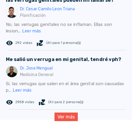
las verrugas genitales pueden inflamarse?
Dr. Cesar Camilo Leon Triana
Planificación
No, las verrugas genitales no se inflaman. Ellas son
lesion...
Leer más
remove_red_eye
volunteer_activism
292 vistas
Útil para 1 persona(s)
Me salió un verruga en mi genital, tendré vph?
Dr. Jose Mengual
Medicina General
Sí, las verrugas que salen en el área genital son causadas
p...
Leer más
remove_red_eye
volunteer_activism
2958 vistas
Útil para 2 persona(s)
Ver más