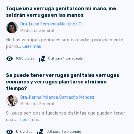
Toque una verruga genital con mi mano, me
saldrán verrugas en las manos
Dra. Luisa Fernanda Martinez Gil
Medicina General
No.Las verrugas genitales son causadas principalmente
por lo...
Leer más
remove_red_eye
volunteer_activism
1658 vistas
Útil para 1 persona(s)
Se puede tener verrugas genitales verrugas
comunes y verrugas plantarse al mismo
tiempo?
Dra. Karina Yolanda Camacho Mendez
Medicina General
Si, pues son dos situaciones distintas que pueden tener
caus...
Leer más
remove_red_eye
volunteer_activism
816 vistas
Útil para 1 persona(s)