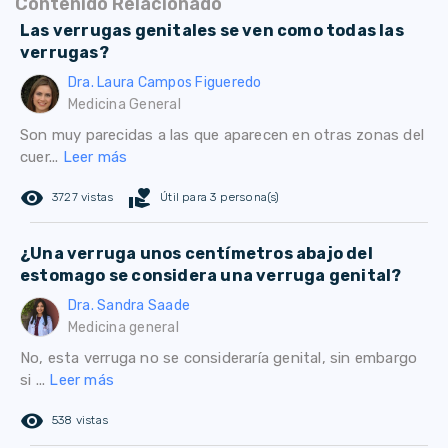
Contenido Relacionado
Las verrugas genitales se ven como todas las
verrugas?
Dra. Laura Campos Figueredo
Medicina General
Son muy parecidas a las que aparecen en otras zonas del
cuer...
Leer más
remove_red_eye
volunteer_activism
3727 vistas
Útil para 3 persona(s)
¿Una verruga unos centímetros abajo del
estomago se considera una verruga genital?
Dra. Sandra Saade
Medicina general
No, esta verruga no se consideraría genital, sin embargo
si ...
Leer más
remove_red_eye
538 vistas