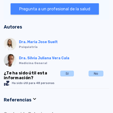
Pregunta a un profesional de la salud
Autores
Dra. Maria Jose Suelt
Psiquiatría
Dra. Silvia Juliana Vera Cala
Medicina General
¿Te ha sido útil esta
Sí
No
información?
volunteer_activism
Ha sido útil para 48 personas
expand_more
Referencias