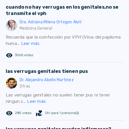
cuando no hay verrugas en los genitales,no se
transmite el vph
Dra. Adriana Milena Ortegon Abril
Medicina General
Recuerda que la coinfección por VPH (Virus del papiloma
huma...
Leer más
remove_red_eye
3065 vistas
las verrugas genitales tienen pus
Dr. Alejandro Abello Martinez
Otras
Las verrugas genitales no suelen tener pus ni tener
ningun c...
Leer más
remove_red_eye
volunteer_activism
285 vistas
Útil para 1 persona(s)