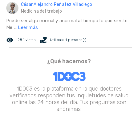
César Alejandro Peñatez Villadiego
Medicina del trabajo
Puede ser algo normal y anormal al tiempo lo que siente.
Me ...
Leer más
remove_red_eye
volunteer_activism
1284 vistas
Útil para 1 persona(s)
¿Qué hacemos?
1DOC3 es la plataforma en la que doctores
verificados responden tus inquietudes de salud
online las 24 horas del día. Tus preguntas son
anónimas.