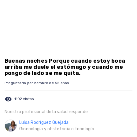
Buenas noches Porque cuando estoy boca
arriba me duele el estómago y cuando me
pongo de lado se me quita.
Preguntado por hombre de 52 años
visibility
1102 vistas
Nuestro profesional de la salud responde
Luisa Rodríguez Quejada
Ginecología y obstetricia o tocología