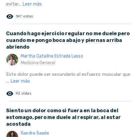
evitar...
Leer más
remove_red_eye
347 vistas
Cuando hago ejercicio regular no me duele pero
cuando me pongo boca abajo y piernas arriba
abriendo
Martha Catalina Estrada Lasso
Medicina General
Este dolor puede ser secundario al esfuerzo muscular que
...
Leer más
remove_red_eye
92 vistas
Siento un dolor como si fuera en la boca del
estomago, pero me duele al respirar, al estar
acostada
Sandra Saade