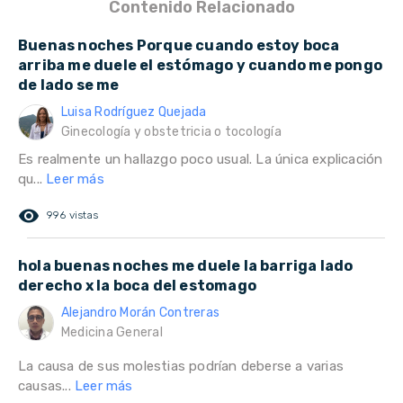
Contenido Relacionado
Buenas noches Porque cuando estoy boca
arriba me duele el estómago y cuando me pongo
de lado se me
Luisa Rodríguez Quejada
Ginecología y obstetricia o tocología
Es realmente un hallazgo poco usual. La única explicación
qu...
Leer más
remove_red_eye
996 vistas
hola buenas noches me duele la barriga lado
derecho x la boca del estomago
Alejandro Morán Contreras
Medicina General
La causa de sus molestias podrían deberse a varias
causas...
Leer más