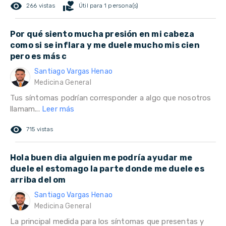
remove_red_eye
volunteer_activism
266 vistas
Útil para 1 persona(s)
Por qué siento mucha presión en mi cabeza
como si se inflara y me duele mucho mis cien
pero es más c
Santiago Vargas Henao
Medicina General
Tus síntomas podrían corresponder a algo que nosotros
llamam...
Leer más
remove_red_eye
715 vistas
Hola buen dia alguien me podría ayudar me
duele el estomago la parte donde me duele es
arriba del om
Santiago Vargas Henao
Medicina General
La principal medida para los síntomas que presentas y