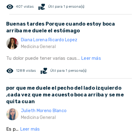
remove_red_eye
volunteer_activism
407 vistas
Útil para 1 persona(s)
Buenas tardes Porque cuando estoy boca
arriba me duele el estómago
Diana Lorena Ricardo Lopez
Medicina General
Tu dolor puede tener varias caus...
Leer más
remove_red_eye
volunteer_activism
1288 vistas
Útil para 1 persona(s)
por que me duele el pecho del lado izquierdo
,cada vez que me acuesto boca arriba y se me
quita cuan
Julieth Moreno Blanco
Medicina General
Es p...
Leer más