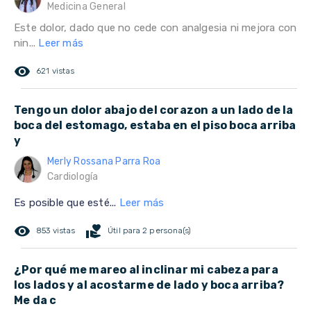
Medicina General
Este dolor, dado que no cede con analgesia ni mejora con
nin...
Leer más
remove_red_eye
621 vistas
Tengo un dolor abajo del corazon a un lado de la
boca del estomago, estaba en el piso boca arriba
y
Merly Rossana Parra Roa
Cardiología
Es posible que esté...
Leer más
remove_red_eye
volunteer_activism
853 vistas
Útil para 2 persona(s)
¿Por qué me mareo al inclinar mi cabeza para
los lados y al acostarme de lado y boca arriba?
Me da c