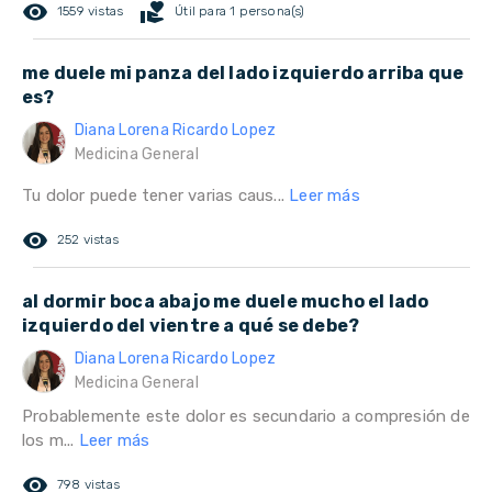
remove_red_eye
volunteer_activism
1559 vistas
Útil para 1 persona(s)
me duele mi panza del lado izquierdo arriba que
es?
Diana Lorena Ricardo Lopez
Medicina General
Tu dolor puede tener varias caus...
Leer más
remove_red_eye
252 vistas
al dormir boca abajo me duele mucho el lado
izquierdo del vientre a qué se debe?
Diana Lorena Ricardo Lopez
Medicina General
Probablemente este dolor es secundario a compresión de
los m...
Leer más
remove_red_eye
798 vistas