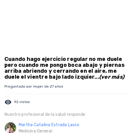
Cuando hago ejercicio regular no me duele
pero cuando me pongo boca abajo y piernas
arriba abriendo y cerrando en el aire, me
duele el vientre bajo lado izquier...
(ver más)
Preguntado por mujer de 27 años
visibility
92 vistas
Nuestro profesional de la salud responde
Martha Catalina Estrada Lasso
Medicina General