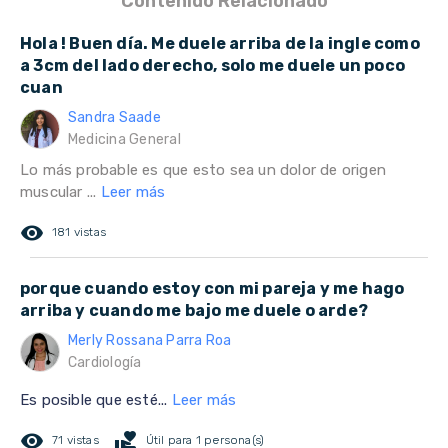
Contenido Relacionado
Hola ! Buen día. Me duele arriba de la ingle como
a 3cm del lado derecho, solo me duele un poco
cuan
Sandra Saade
Medicina General
Lo más probable es que esto sea un dolor de origen
muscular ...
Leer más
remove_red_eye
181 vistas
porque cuando estoy con mi pareja y me hago
arriba y cuando me bajo me duele o arde?
Merly Rossana Parra Roa
Cardiología
Es posible que esté...
Leer más
remove_red_eye
volunteer_activism
71 vistas
Útil para 1 persona(s)