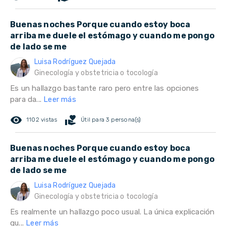
Buenas noches Porque cuando estoy boca
arriba me duele el estómago y cuando me pongo
de lado se me
Luisa Rodríguez Quejada
Ginecología y obstetricia o tocología
Es un hallazgo bastante raro pero entre las opciones
para da...
Leer más
remove_red_eye
volunteer_activism
1102 vistas
Útil para 3 persona(s)
Buenas noches Porque cuando estoy boca
arriba me duele el estómago y cuando me pongo
de lado se me
Luisa Rodríguez Quejada
Ginecología y obstetricia o tocología
Es realmente un hallazgo poco usual. La única explicación
qu...
Leer más