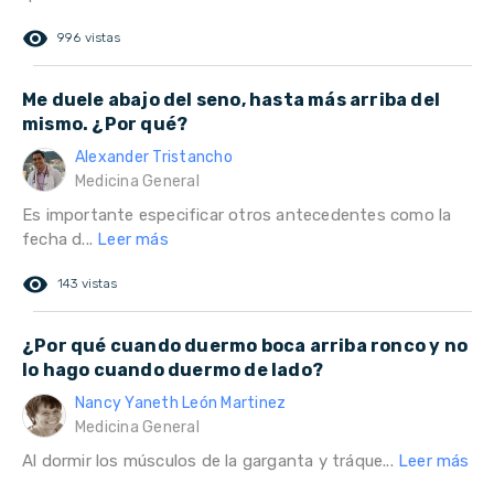
remove_red_eye
996 vistas
Me duele abajo del seno, hasta más arriba del
mismo. ¿Por qué?
Alexander Tristancho
Medicina General
Es importante especificar otros antecedentes como la
fecha d...
Leer más
remove_red_eye
143 vistas
¿Por qué cuando duermo boca arriba ronco y no
lo hago cuando duermo de lado?
Nancy Yaneth León Martinez
Medicina General
Al dormir los músculos de la garganta y tráque...
Leer más