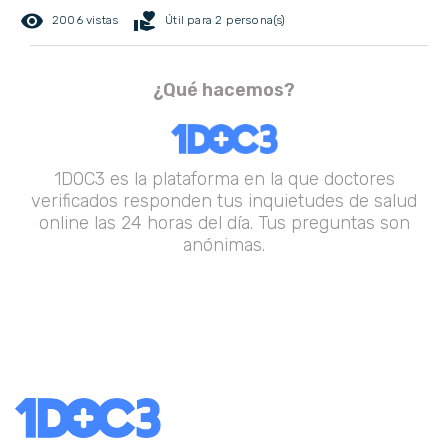
remove_red_eye
volunteer_activism
2006 vistas
Útil para 2 persona(s)
¿Qué hacemos?
1DOC3 es la plataforma en la que doctores
verificados responden tus inquietudes de salud
online las 24 horas del día. Tus preguntas son
anónimas.