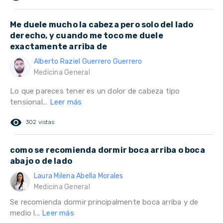
Me duele mucho la cabeza pero solo del lado
derecho, y cuando me toco me duele
exactamente arriba de
Alberto Raziel Guerrero Guerrero
Medicina General
Lo que pareces tener es un dolor de cabeza tipo
tensional...
Leer más
remove_red_eye
302 vistas
como se recomienda dormir boca arriba o boca
abajo o de lado
Laura Milena Abella Morales
Medicina General
Se recomienda dormir principalmente boca arriba y de
medio l...
Leer más