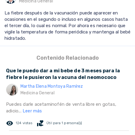
Medicina General
La fiebre después de la vacunación puede aparecer en
ocasiones en el segundo o incluso en algunos casos hasta
el tercer día, lo cual es normal. Por ahora es necesario que
vigile la temperatura de forma periódica y mantenga al bebé
hidratado.
Contenido Relacionado
Que le puedo dar a mi bebe de 3 meses para la
fiebre le pusieron la vacuna del neomococo
Martha Elena Montoya Ramírez
Medicina General
Puedes darle acetaminofén de venta libre en gotas,
adicio...
Leer más
remove_red_eye
volunteer_activism
124 vistas
Útil para 1 persona(s)