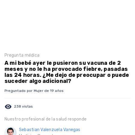
Pregunta médica
A mi bebé ayer le pusieron su vacuna de 2
meses y no le ha provocado fiebre, pasadas
las 24 horas. ¿Me dejo de preocupar o puede
suceder algo adicional?
Preguntado por Mujer de 19 años
visibility
238 vistas
Nuestro profesional de la salud responde
Sebastian Valenzuela Vanegas