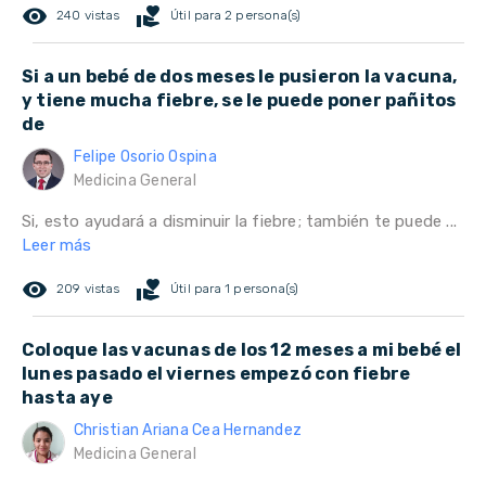
remove_red_eye
volunteer_activism
240 vistas
Útil para 2 persona(s)
Si a un bebé de dos meses le pusieron la vacuna,
y tiene mucha fiebre, se le puede poner pañitos
de
Felipe Osorio Ospina
Medicina General
Si, esto ayudará a disminuir la fiebre; también te puede ...
Leer más
remove_red_eye
volunteer_activism
209 vistas
Útil para 1 persona(s)
Coloque las vacunas de los 12 meses a mi bebé el
lunes pasado el viernes empezó con fiebre
hasta aye
Christian Ariana Cea Hernandez
Medicina General