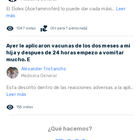
El Dolex (Acetaminofén) lo puede dar cada máxi...
Leer
más
remove_red_eye
volunteer_activism
1047 vistas
Útil para 1 persona(s)
Ayer le aplicaron vacunas de los dos meses a mi
hija y despues de 24 horas empezo a vomitar
mucho. E
Alexander Tristancho
Medicina General
Esta descrito dentro de las reacciones adversas a la apli...
Leer más
remove_red_eye
133 vistas
¿Qué hacemos?