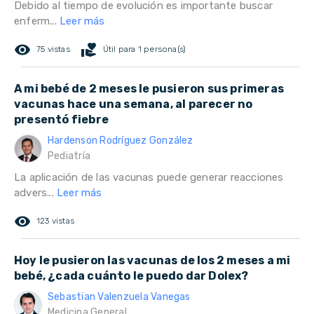
Debido al tiempo de evolución es importante buscar
enferm...
Leer más
remove_red_eye
volunteer_activism
75 vistas
Útil para 1 persona(s)
A mi bebé de 2 meses le pusieron sus primeras
vacunas hace una semana, al parecer no
presentó fiebre
Hardenson Rodríguez González
Pediatría
La aplicación de las vacunas puede generar reacciones
advers...
Leer más
remove_red_eye
123 vistas
Hoy le pusieron las vacunas de los 2 meses a mi
bebé, ¿cada cuánto le puedo dar Dolex?
Sebastian Valenzuela Vanegas
Medicina General