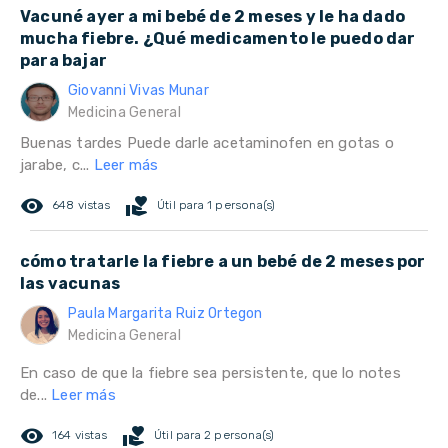
Vacuné ayer a mi bebé de 2 meses y le ha dado
mucha fiebre. ¿Qué medicamento le puedo dar
para bajar
Giovanni Vivas Munar
Medicina General
Buenas tardes Puede darle acetaminofen en gotas o
jarabe, c...
Leer más
remove_red_eye
volunteer_activism
648 vistas
Útil para 1 persona(s)
cómo tratarle la fiebre a un bebé de 2 meses por
las vacunas
Paula Margarita Ruiz Ortegon
Medicina General
En caso de que la fiebre sea persistente, que lo notes
de...
Leer más
remove_red_eye
volunteer_activism
164 vistas
Útil para 2 persona(s)