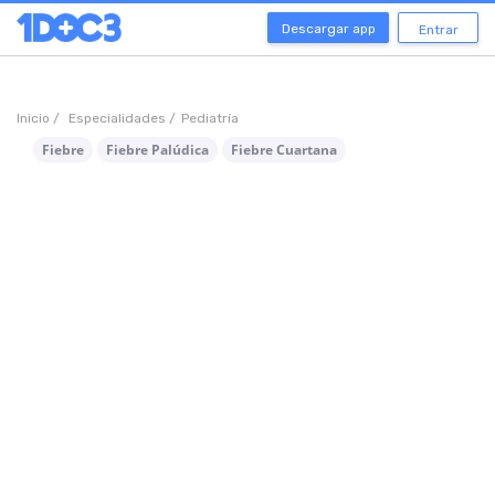
Descargar app
Entrar
Inicio /
Especialidades /
Pediatría
Fiebre
Fiebre Palúdica
Fiebre Cuartana