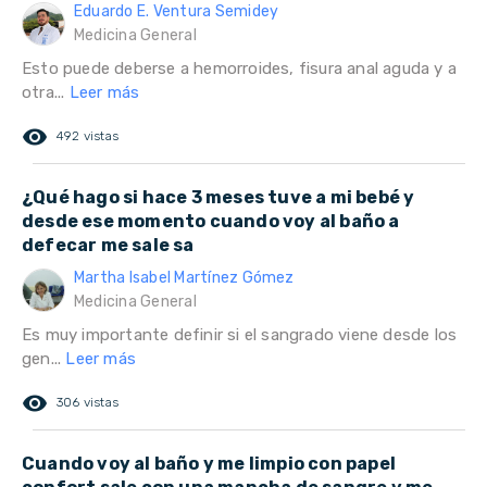
Eduardo E. Ventura Semidey
Medicina General
Esto puede deberse a hemorroides, fisura anal aguda y a
otra...
Leer más
remove_red_eye
492 vistas
¿Qué hago si hace 3 meses tuve a mi bebé y
desde ese momento cuando voy al baño a
defecar me sale sa
Martha Isabel Martínez Gómez
Medicina General
Es muy importante definir si el sangrado viene desde los
gen...
Leer más
remove_red_eye
306 vistas
Cuando voy al baño y me limpio con papel