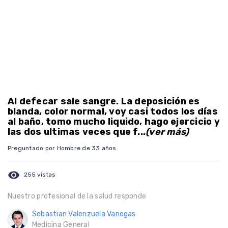
Al defecar sale sangre. La deposición es
blanda, color normal, voy casi todos los días
al baño, tomo mucho liquido, hago ejercicio y
las dos ultimas veces que f...
(ver más)
Preguntado por Hombre de 33 años
visibility
255 vistas
Nuestro profesional de la salud responde
Sebastian Valenzuela Vanegas
Medicina General