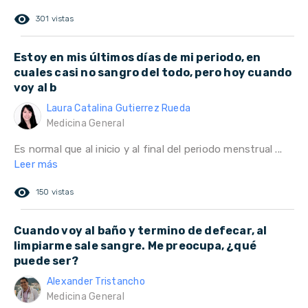
remove_red_eye
301 vistas
Estoy en mis últimos días de mi periodo, en
cuales casi no sangro del todo, pero hoy cuando
voy al b
Laura Catalina Gutierrez Rueda
Medicina General
Es normal que al inicio y al final del periodo menstrual ...
Leer más
remove_red_eye
150 vistas
Cuando voy al baño y termino de defecar, al
limpiarme sale sangre. Me preocupa, ¿qué
puede ser?
Alexander Tristancho
Medicina General