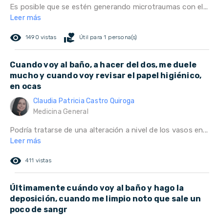
Es posible que se estén generando microtraumas con el...
Leer más
remove_red_eye
volunteer_activism
1490 vistas
Útil para 1 persona(s)
Cuando voy al baño, a hacer del dos, me duele
mucho y cuando voy revisar el papel higiénico,
en ocas
Claudia Patricia Castro Quiroga
Medicina General
Podría tratarse de una alteración a nivel de los vasos en...
Leer más
remove_red_eye
411 vistas
Últimamente cuándo voy al baño y hago la
deposición, cuando me limpio noto que sale un
poco de sangr