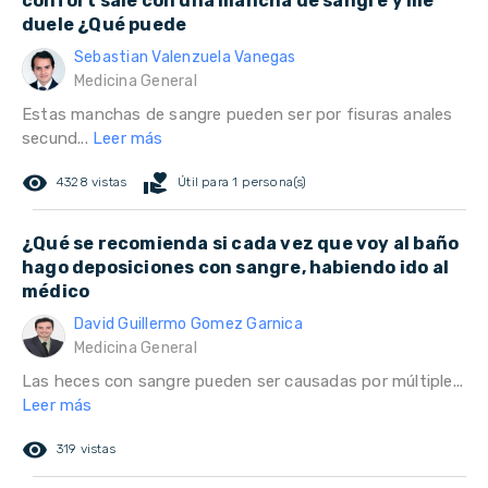
confort sale con una mancha de sangre y me
duele ¿Qué puede
Sebastian Valenzuela Vanegas
Medicina General
Estas manchas de sangre pueden ser por fisuras anales
secund...
Leer más
remove_red_eye
volunteer_activism
4328 vistas
Útil para 1 persona(s)
¿Qué se recomienda si cada vez que voy al baño
hago deposiciones con sangre, habiendo ido al
médico
David Guillermo Gomez Garnica
Medicina General
Las heces con sangre pueden ser causadas por múltiple...
Leer más
remove_red_eye
319 vistas