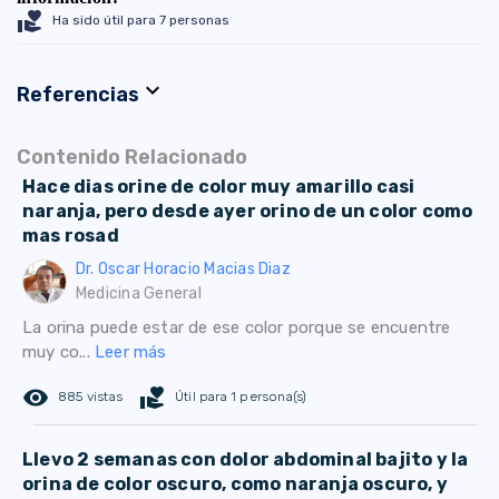
volunteer_activism
Ha sido útil para 7 personas
expand_more
Referencias
Contenido Relacionado
Hace dias orine de color muy amarillo casi
naranja, pero desde ayer orino de un color como
mas rosad
Dr. Oscar Horacio Macias Diaz
Medicina General
La orina puede estar de ese color porque se encuentre
muy co...
Leer más
remove_red_eye
volunteer_activism
885 vistas
Útil para 1 persona(s)
Llevo 2 semanas con dolor abdominal bajito y la
orina de color oscuro, como naranja oscuro, y