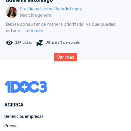
duele mi estomago
Dra. Diana Lorena Ricardo Lopez
Medicina general
Debes consultar de manera prioritaria, ya que puedes
estar c...
Leer más
remove_red_eye
volunteer_activism
229 vistas
Útil para 3 persona(s)
Ver más
ACERCA
Beneficios empresas
Prensa