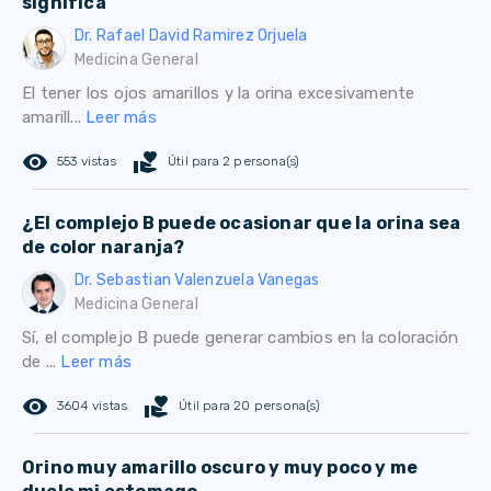
significa
Dr. Rafael David Ramirez Orjuela
Medicina General
El tener los ojos amarillos y la orina excesivamente
amarill...
Leer más
remove_red_eye
volunteer_activism
553 vistas
Útil para 2 persona(s)
¿El complejo B puede ocasionar que la orina sea
de color naranja?
Dr. Sebastian Valenzuela Vanegas
Medicina General
Sí, el complejo B puede generar cambios en la coloración
de ...
Leer más
remove_red_eye
volunteer_activism
3604 vistas
Útil para 20 persona(s)
Orino muy amarillo oscuro y muy poco y me