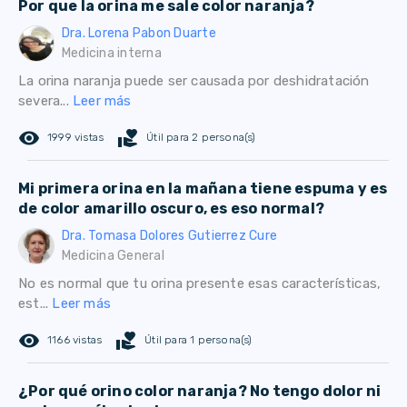
Por que la orina me sale color naranja?
Dra. Lorena Pabon Duarte
Medicina interna
La orina naranja puede ser causada por deshidratación
severa...
Leer más
remove_red_eye
volunteer_activism
1999 vistas
Útil para 2 persona(s)
Mi primera orina en la mañana tiene espuma y es
de color amarillo oscuro, es eso normal?
Dra. Tomasa Dolores Gutierrez Cure
Medicina General
No es normal que tu orina presente esas características,
est...
Leer más
remove_red_eye
volunteer_activism
1166 vistas
Útil para 1 persona(s)
¿Por qué orino color naranja? No tengo dolor ni