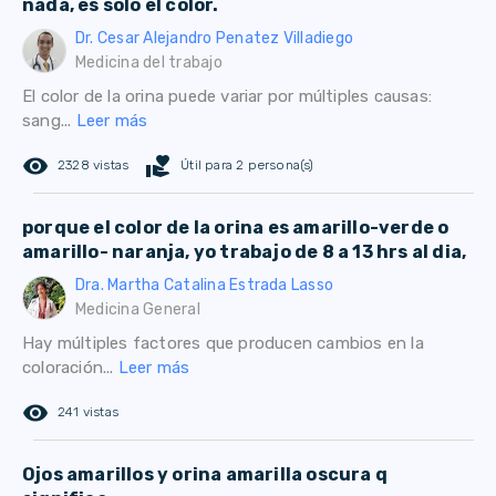
nada, es sólo el color.
Dr. Cesar Alejandro Penatez Villadiego
Medicina del trabajo
El color de la orina puede variar por múltiples causas:
sang...
Leer más
remove_red_eye
volunteer_activism
2328 vistas
Útil para 2 persona(s)
porque el color de la orina es amarillo-verde o
amarillo- naranja, yo trabajo de 8 a 13 hrs al dia,
Dra. Martha Catalina Estrada Lasso
Medicina General
Hay múltiples factores que producen cambios en la
coloración...
Leer más
remove_red_eye
241 vistas
Ojos amarillos y orina amarilla oscura q