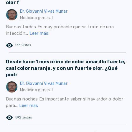
olor f
Dr. Giovanni Vivas Munar
Medicina general
Buenas tardes Es muy probable que se trate de una
infección...
Leer más
remove_red_eye
513 vistas
Desde hace 1 mes orino de color amarillo fuerte,
casi color naranja, y con un fuerte olor. ¿Qué
podr
Dr. Giovanni Vivas Munar
Medicina general
Buenas noches Es importante saber si hay ardor o dolor
para...
Leer más
remove_red_eye
592 vistas