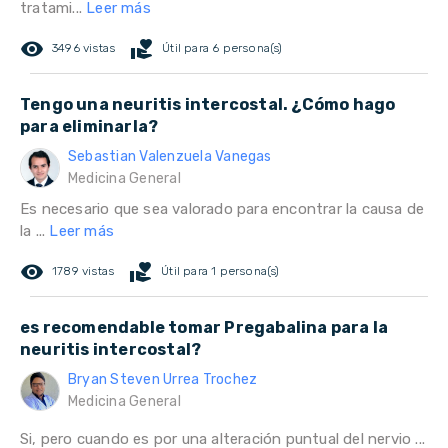
tratami...
Leer más
remove_red_eye
volunteer_activism
3496 vistas
Útil para 6 persona(s)
Tengo una neuritis intercostal. ¿Cómo hago
para eliminarla?
Sebastian Valenzuela Vanegas
Medicina General
Es necesario que sea valorado para encontrar la causa de
la ...
Leer más
remove_red_eye
volunteer_activism
1789 vistas
Útil para 1 persona(s)
es recomendable tomar Pregabalina para la
neuritis intercostal?
Bryan Steven Urrea Trochez
Medicina General
Si, pero cuando es por una alteración puntual del nervio ...