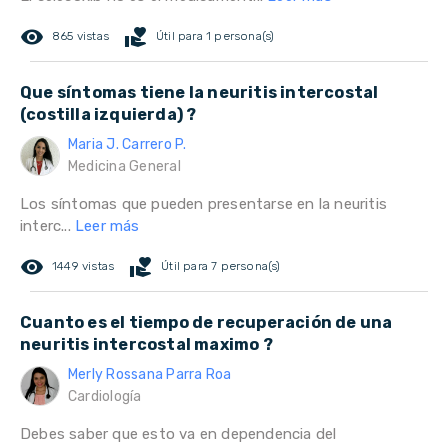
remove_red_eye
volunteer_activism
865 vistas
Útil para 1 persona(s)
Que síntomas tiene la neuritis intercostal
(costilla izquierda) ?
Maria J. Carrero P.
Medicina General
Los síntomas que pueden presentarse en la neuritis
interc...
Leer más
remove_red_eye
volunteer_activism
1449 vistas
Útil para 7 persona(s)
Cuanto es el tiempo de recuperación de una
neuritis intercostal maximo ?
Merly Rossana Parra Roa
Cardiología
Debes saber que esto va en dependencia del