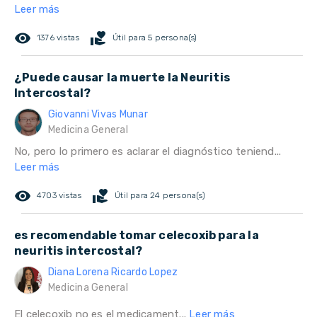
Leer más
remove_red_eye
volunteer_activism
1376 vistas
Útil para 5 persona(s)
¿Puede causar la muerte la Neuritis
Intercostal?
Giovanni Vivas Munar
Medicina General
No, pero lo primero es aclarar el diagnóstico teniend...
Leer más
remove_red_eye
volunteer_activism
4703 vistas
Útil para 24 persona(s)
es recomendable tomar celecoxib para la
neuritis intercostal?
Diana Lorena Ricardo Lopez
Medicina General
El celecoxib no es el medicament...
Leer más