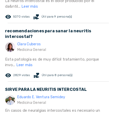
La neuritis intercostal es el dolor producido por el
da&ntil...
Leer más
remove_red_eye
volunteer_activism
5070 vistas
Útil para 9 persona(s)
recomendaciones para sanar la neuritis
intercostal?
Clara Cuberos
Medicina General
Esta patología es de muy difícil tratamiento, porque
invo...
Leer más
remove_red_eye
volunteer_activism
2829 vistas
Útil para 8 persona(s)
SIRVE PARA LA NEURITIS INTERCOSTAL
Eduardo E. Ventura Semidey
Medicina General
En casos de neuralgias intercostales es necesario un