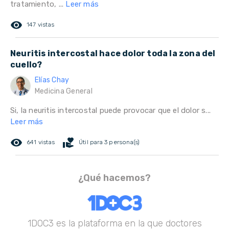
tratamiento, ...
Leer más
remove_red_eye
147 vistas
Neuritis intercostal hace dolor toda la zona del
cuello?
Elías Chay
Medicina General
Si, la neuritis intercostal puede provocar que el dolor s...
Leer más
remove_red_eye
volunteer_activism
641 vistas
Útil para 3 persona(s)
¿Qué hacemos?
1DOC3 es la plataforma en la que doctores