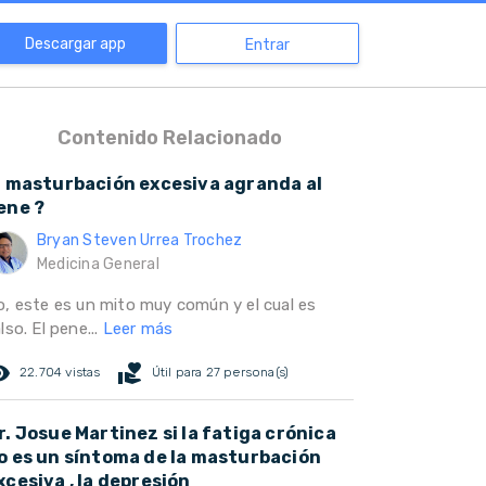
Descargar app
Entrar
Contenido Relacionado
a masturbación excesiva agranda al
ene ?
Bryan Steven Urrea Trochez
Medicina General
o, este es un mito muy común y el cual es
lso. El pene...
Leer más
ed_eye
volunteer_activism
22.704 vistas
Útil para 27 persona(s)
r. Josue Martinez si la fatiga crónica
o es un síntoma de la masturbación
xcesiva , la depresión