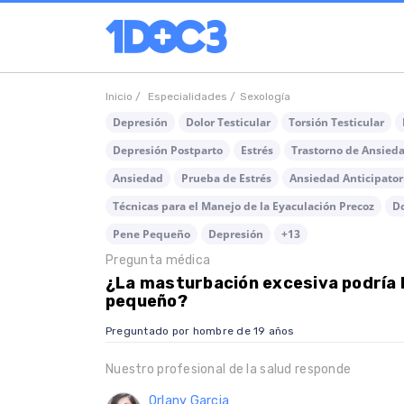
Inicio /
Especialidades /
Sexología
Depresión
Dolor Testicular
Torsión Testicular
Depresión Postparto
Estrés
Trastorno de Ansied
Ansiedad
Prueba de Estrés
Ansiedad Anticipator
Técnicas para el Manejo de la Eyaculación Precoz
Do
Pene Pequeño
Depresión
+13
Pregunta médica
¿La masturbación excesiva podría 
pequeño?
Preguntado por hombre de 19 años
Nuestro profesional de la salud responde
Orlany Garcia