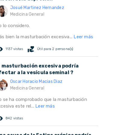
Josué Martinez Hernandez
Medicina General
o lo considero.
ás bien la masturbación excesiva...
Leer más
ed_eye
volunteer_activism
1137 vistas
Útil para 2 persona(s)
a masturbación excesiva podría
fectar a la vesícula seminal ?
Oscar Horacio Macias Diaz
Medicina General
o se ha comprobado que la masturbación
cesiva este rel...
Leer más
ed_eye
842 vistas