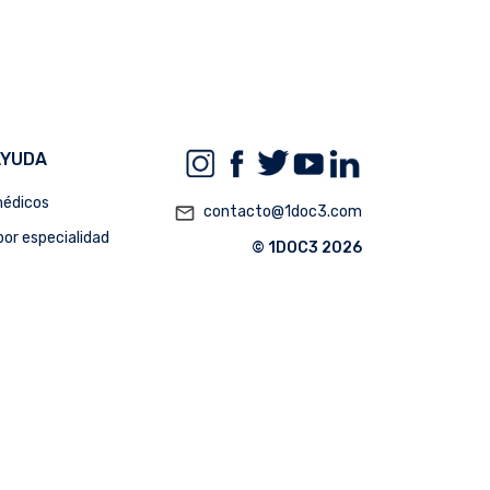
AYUDA
édicos
mail_outline
contacto@1doc3.com
or especialidad
© 1DOC3 2026