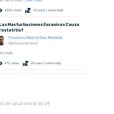
ue tiene muc...
Leer más
ed_eye
volunteer_activism
2024 vistas
Útil para 1 persona(s)
Las Masturbaciones Excesivas Causa
rostatitis?
Francisco Alberto Díaz Mendiola
Medicina General
eer más
ed_eye
volunteer_activism
972 vistas
Útil para 1 persona(s)
s de salud online las 24