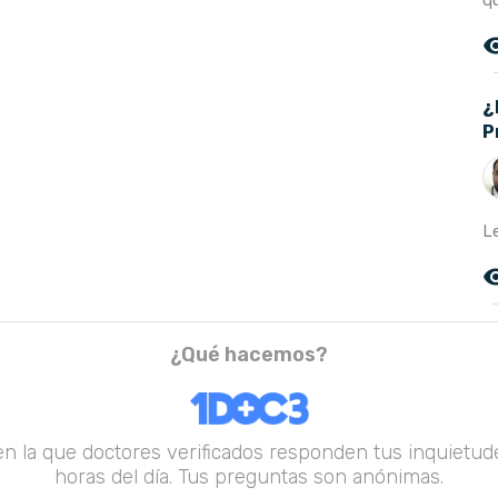
q
remove_r
¿
P
L
remove_r
¿Qué hacemos?
en la que doctores verificados responden tus inquietude
horas del día. Tus preguntas son anónimas.