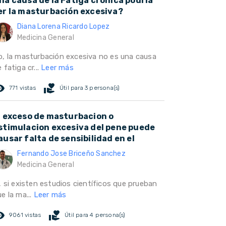
na causa de la Fatiga crónica podría
er la masturbación excesiva?
Diana Lorena Ricardo Lopez
Medicina General
o, la masturbación excesiva no es una causa
 fatiga cr...
Leer más
ed_eye
volunteer_activism
771 vistas
Útil para 3 persona(s)
l exceso de masturbacion o
stimulacion excesiva del pene puede
ausar falta de sensibilidad en el
Fernando Jose Briceño Sanchez
Medicina General
, si existen estudios científicos que prueban
e la ma...
Leer más
ed_eye
volunteer_activism
9061 vistas
Útil para 4 persona(s)