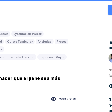
Estrés
Eyaculación Precoz
ad
Quiste Testicular
Ansiedad
Precoz
l
p
ia
lor Durante la Erección
Depresión Mayor
N
fa
hacer que el pene sea más
remove_r
visibility
7058 vistas
D
n
e