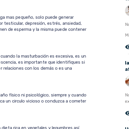
aga mas pequeño, solo puede generar
r testicular, depresión, estrés, ansiedad,
N
umen de esperma y la misma puede contener
M
remove_r
 cuando la masturbación es excesiva, es un
cencia, es importante que identifiques si
l
r relaciones con los demás o es una
a
N
año físico ni psicológico, siempre y cuando
ezca un circulo vicioso o conduzca a cometer
ex
remove_r
na dieta rica en vegetales y legumbres así