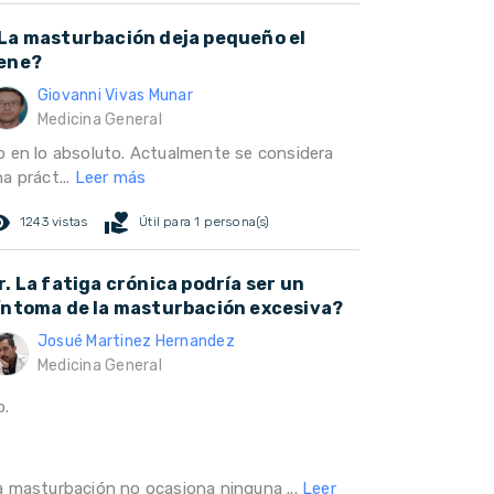
La masturbación deja pequeño el
ene?
Giovanni Vivas Munar
Medicina General
o en lo absoluto. Actualmente se considera
a práct...
Leer más
ed_eye
volunteer_activism
1243 vistas
Útil para 1 persona(s)
r. La fatiga crónica podría ser un
íntoma de la masturbación excesiva?
Josué Martinez Hernandez
Medicina General
o.
a masturbación no ocasiona ninguna ...
Leer