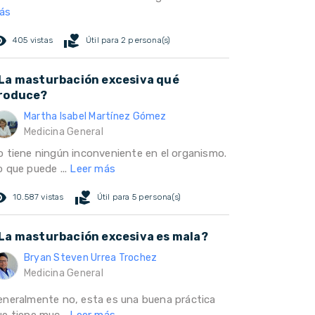
ás
ed_eye
volunteer_activism
405 vistas
Útil para 2 persona(s)
La masturbación excesiva qué
roduce?
Martha Isabel Martínez Gómez
Medicina General
o tiene ningún inconveniente en el organismo.
o que puede ...
Leer más
ed_eye
volunteer_activism
10.587 vistas
Útil para 5 persona(s)
La masturbación excesiva es mala?
Bryan Steven Urrea Trochez
Medicina General
eneralmente no, esta es una buena práctica