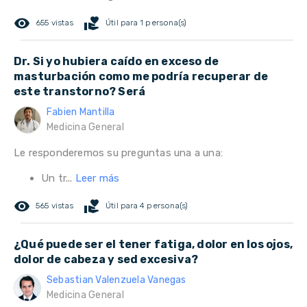
remove_red_eye
volunteer_activism
655 vistas
Útil para 1 persona(s)
Dr. Si yo hubiera caído en exceso de
masturbación como me podría recuperar de
este transtorno? Será
Fabien Mantilla
Medicina General
Le responderemos su preguntas una a una:
Un tr...
Leer más
remove_red_eye
volunteer_activism
565 vistas
Útil para 4 persona(s)
¿Qué puede ser el tener fatiga, dolor en los ojos,
dolor de cabeza y sed excesiva?
Sebastian Valenzuela Vanegas
Medicina General