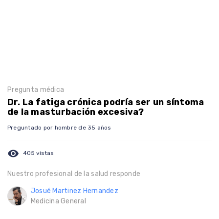
Pregunta médica
Dr. La fatiga crónica podría ser un síntoma
de la masturbación excesiva?
Preguntado por hombre de 35 años
visibility
405 vistas
Nuestro profesional de la salud responde
Josué Martinez Hernandez
Medicina General