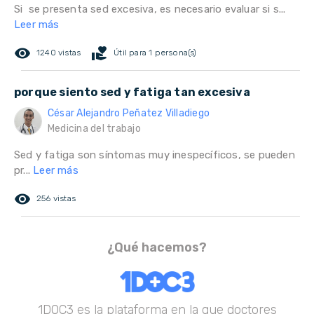
Si se presenta sed excesiva, es necesario evaluar si s...
Leer más
remove_red_eye
volunteer_activism
1240 vistas
Útil para 1 persona(s)
porque siento sed y fatiga tan excesiva
César Alejandro Peñatez Villadiego
Medicina del trabajo
Sed y fatiga son síntomas muy inespecíficos, se pueden
pr...
Leer más
remove_red_eye
256 vistas
¿Qué hacemos?
1DOC3 es la plataforma en la que doctores