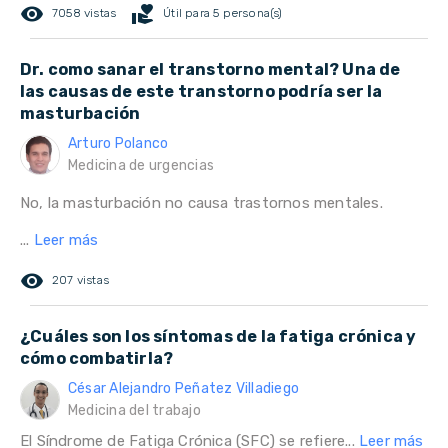
remove_red_eye
volunteer_activism
7058 vistas
Útil para 5 persona(s)
Dr. como sanar el transtorno mental? Una de
las causas de este transtorno podría ser la
masturbación
Arturo Polanco
Medicina de urgencias
No, la masturbación no causa trastornos mentales.
...
Leer más
remove_red_eye
207 vistas
¿Cuáles son los síntomas de la fatiga crónica y
cómo combatirla?
César Alejandro Peñatez Villadiego
Medicina del trabajo
El Síndrome de Fatiga Crónica (SFC) se refiere...
Leer más