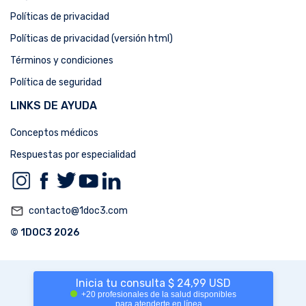
Políticas de privacidad
Políticas de privacidad (versión html)
Términos y condiciones
Política de seguridad
LINKS DE AYUDA
Conceptos médicos
Respuestas por especialidad
mail_outline
contacto@1doc3.com
© 1DOC3 2026
Inicia tu consulta $ 24,99 USD
+20 profesionales de la salud disponibles
para atenderte en línea