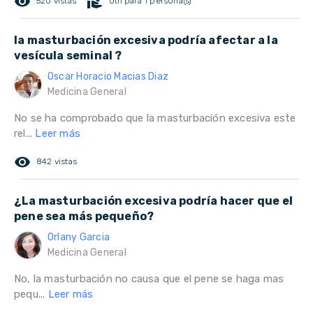
remove_red_eye
volunteer_activism
520 vistas
Útil para 1 persona(s)
la masturbación excesiva podría afectar a la
vesícula seminal ?
Oscar Horacio Macias Diaz
Medicina General
No se ha comprobado que la masturbación excesiva este
rel...
Leer más
remove_red_eye
842 vistas
¿La masturbación excesiva podría hacer que el
pene sea más pequeño?
Orlany Garcia
Medicina General
No, la masturbación no causa que el pene se haga mas
pequ...
Leer más