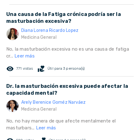
Una causa de la Fatiga crónica podría ser la
masturbación excesiva?
Diana Lorena Ricardo Lopez
Medicina General
No, la masturbación excesiva no es una causa de fatiga
cr...
Leer más
remove_red_eye
volunteer_activism
771 vistas
Útil para 3 persona(s)
Dr. la masturbación excesiva puede afectar la
capacidad mental?
Arely Berenice Goméz Narváez
Medicina General
No, no hay manera de que afecte mentalmente el
masturbars...
Leer más