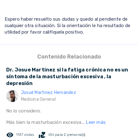
Espero haber resuelto sus dudas y quedo al pendiente de
cualquier otra situación. Si la orientación le ha resultado de
utilidad por favor califíquela positivo.
Contenido Relacionado
Dr. Josue Martinez si la fatiga crónica no es un
síntoma de la masturbación excesiva , la
depresión
Josué Martinez Hernandez
Medicina General
No lo considero.
Más bien la masturbación excesiva...
Leer más
remove_red_eye
volunteer_activism
1137 vistas
Útil para 2 persona(s)