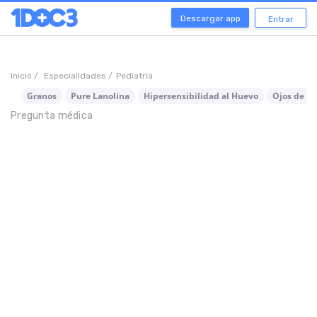
Descargar app
Entrar
Inicio /
Especialidades /
Pediatría
Granos
Pure Lanolina
Hipersensibilidad al Huevo
Ojos de P
Pregunta médica