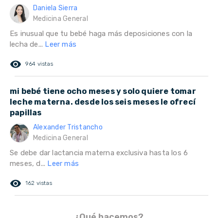
Daniela Sierra
Medicina General
Es inusual que tu bebé haga más deposiciones con la
lecha de...
Leer más
remove_red_eye
964 vistas
mi bebé tiene ocho meses y solo quiere tomar
leche materna. desde los seis meses le ofrecí
papillas
Alexander Tristancho
Medicina General
Se debe dar lactancia materna exclusiva hasta los 6
meses, d...
Leer más
remove_red_eye
162 vistas
¿Qué hacemos?