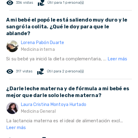
remove_red_eye
volunteer_activism
336 vistas
Útil para 1 persona(s)
A mi bebé el popó le está saliendo muy duro y le
sangró la colita. ¿Qué le doy para que le
ablande?
Lorena Pabón Duarte
Medicina interna
Si su bebé ya inició la dieta complementaria, ...
Leer más
remove_red_eye
volunteer_activism
317 vistas
Útil para 2 persona(s)
¿Darle leche materna y de fórmula a mi bebé es
mejor que darle solo leche materna?
Laura Cristina Montoya Hurtado
Medicina General
La lactancia materna es el ideal de alimentación excl...
Leer más