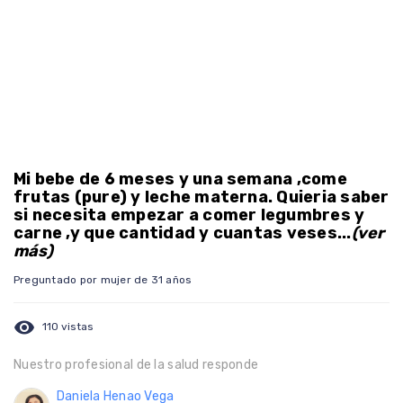
Mi bebe de 6 meses y una semana ,come
frutas (pure) y leche materna. Quieria saber
si necesita empezar a comer legumbres y
carne ,y que cantidad y cuantas veses...
(ver
más)
Preguntado por mujer de 31 años
visibility
110 vistas
Nuestro profesional de la salud responde
Daniela Henao Vega