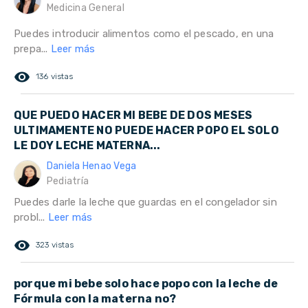
Medicina General
Puedes introducir alimentos como el pescado, en una
prepa...
Leer más
remove_red_eye
136 vistas
QUE PUEDO HACER MI BEBE DE DOS MESES
ULTIMAMENTE NO PUEDE HACER POPO EL SOLO
LE DOY LECHE MATERNA...
Daniela Henao Vega
Pediatría
Puedes darle la leche que guardas en el congelador sin
probl...
Leer más
remove_red_eye
323 vistas
porque mi bebe solo hace popo con la leche de
Fórmula con la materna no?