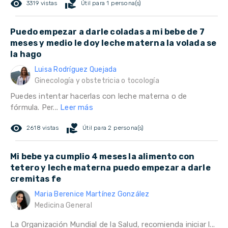
remove_red_eye
volunteer_activism
3319 vistas
Útil para 1 persona(s)
Puedo empezar a darle coladas a mi bebe de 7
meses y medio le doy leche materna la volada se
la hago
Luisa Rodríguez Quejada
Ginecología y obstetricia o tocología
Puedes intentar hacerlas con leche materna o de
fórmula. Per...
Leer más
remove_red_eye
volunteer_activism
2618 vistas
Útil para 2 persona(s)
Mi bebe ya cumplio 4 meses la alimento con
tetero y leche materna puedo empezar a darle
cremitas fe
Maria Berenice Martínez González
Medicina General
La Organización Mundial de la Salud, recomienda iniciar l...