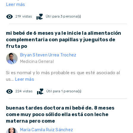
Leer más
remove_red_eye
volunteer_activism
219 vistas
Útil para 3 persona(s)
mi bebé de 6 meses ya le inicie la alimentación
complementaria con papillas y jueguitos de
fruta po
Bryan Steven Urrea Trochez
Medicina General
Si es normal y lo más probable es que esté asociado al
us...
Leer más
remove_red_eye
volunteer_activism
224 vistas
Útil para 1 persona(s)
buenas tardes doctora mi bebé de. 8 meses
come muy poco sólido ella está con leche
materna pero come
María Camila Ruiz Sánchez