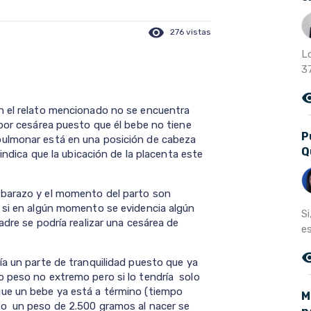
visibility
276 vistas
L
3
remove_r
n el relato mencionado no se encuentra
 por cesárea puesto que él bebe no tiene
P
pulmonar está en una posición de cabeza
Q
 indica que la ubicación de la placenta este
mbarazo y el momento del parto son
 si en algún momento se evidencia algún
Si
adre se podría realizar una cesárea de
es
remove_r
ía un parte de tranquilidad puesto que ya
 peso no extremo pero si lo tendría solo
ue un bebe ya está a término (tiempo
M
do un peso de 2.500 gramos al nacer se