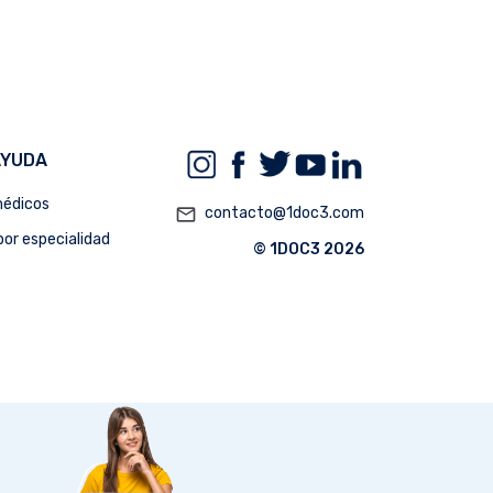
AYUDA
édicos
mail_outline
contacto@1doc3.com
or especialidad
© 1DOC3 2026