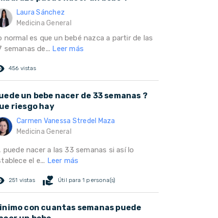
Laura Sánchez
Medicina General
o normal es que un bebé nazca a partir de las
7 semanas de...
Leer más
ed_eye
456 vistas
uede un bebe nacer de 33 semanas ?
ue riesgo hay
Carmen Vanessa Stredel Maza
Medicina General
, puede nacer a las 33 semanas si así lo
tablece el e...
Leer más
ed_eye
volunteer_activism
251 vistas
Útil para 1 persona(s)
inimo con cuantas semanas puede