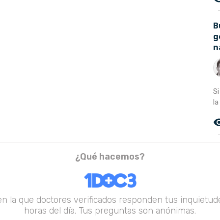
B
g
n
S
la
remove_r
¿Qué hacemos?
en la que doctores verificados responden tus inquietude
horas del día. Tus preguntas son anónimas.