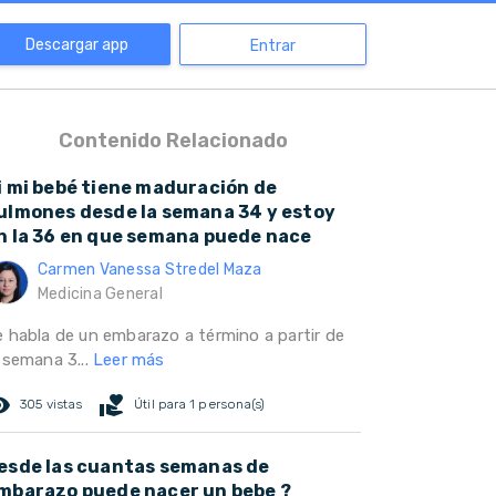
Descargar app
Entrar
Contenido Relacionado
i mi bebé tiene maduración de
ulmones desde la semana 34 y estoy
n la 36 en que semana puede nace
Carmen Vanessa Stredel Maza
Medicina General
e habla de un embarazo a término a partir de
 semana 3...
Leer más
ed_eye
volunteer_activism
305 vistas
Útil para 1 persona(s)
esde las cuantas semanas de
mbarazo puede nacer un bebe ?