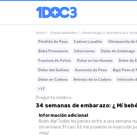
Inicio /
Especialidades /
Ginecología y obstetricia o toc
Pérdida de Peso
Cadera Luxable
Ultrasonido de l
Bebé Prematuro
Infecciones
Dolor de Estómago
Fractura de Pelvis
Dolor en los Huesos
Dolor de 
Dolor del Gañote
Aumento de Peso
Bajo Peso al 
Dolor en Cadera
Artrosis de la Cadera
Infección d
+17
Pregunta médica
34 semanas de embarazo: ¿ Mí bebé
Información adicional
Buen día! Todos los jueves entro a una semana 
mí semana 31 casi 32 me pusieron la inyección pa
más)