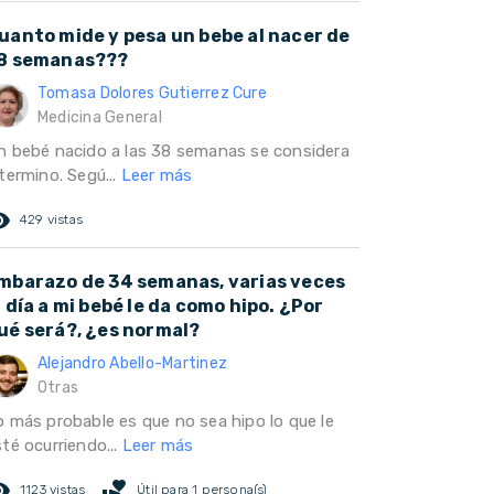
uanto mide y pesa un bebe al nacer de
8 semanas???
Tomasa Dolores Gutierrez Cure
Medicina General
n bebé nacido a las 38 semanas se considera
termino. Segú...
Leer más
ed_eye
429 vistas
mbarazo de 34 semanas, varias veces
l día a mi bebé le da como hipo. ¿Por
ué será?, ¿es normal?
Alejandro Abello-Martinez
Otras
o más probable es que no sea hipo lo que le
té ocurriendo...
Leer más
ed_eye
volunteer_activism
1123 vistas
Útil para 1 persona(s)