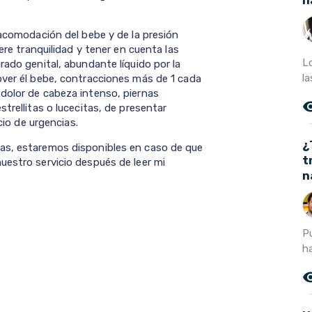
n
 acomodación del bebe y de la presión
iere tranquilidad y tener en cuenta las
L
ado genital, abundante líquido por la
la
over él bebe, contracciones más de 1 cada
dolor de cabeza intenso, piernas
remove_r
trellitas o lucecitas, de presentar
cio de urgencias.
¿
as, estaremos disponibles en caso de que
t
uestro servicio después de leer mi
n
P
h
remove_r