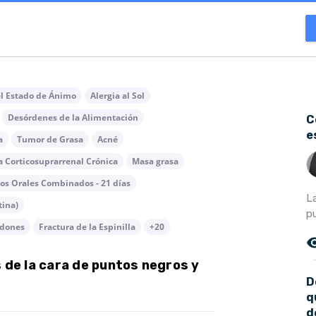
l Estado de Ánimo
Alergia al Sol
Desórdenes de la Alimentación
C
e
a
Tumor de Grasa
Acné
a Corticosuprarrenal Crónica
Masa grasa
os Orales Combinados - 21 días
L
tina)
pu
dones
Fractura de la Espinilla
+20
remove_r
de la cara de puntos negros y
D
q
d