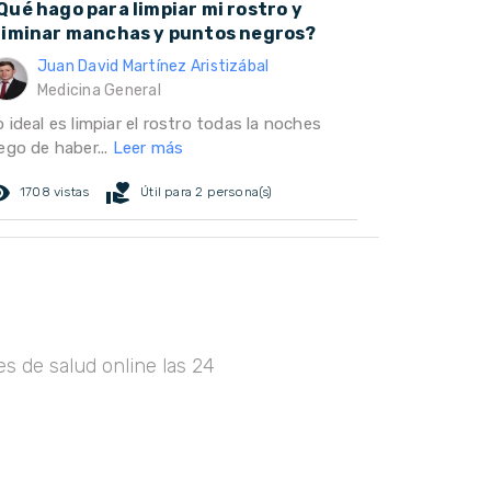
Qué hago para limpiar mi rostro y
liminar manchas y puntos negros?
Juan David Martínez Aristizábal
Medicina General
 ideal es limpiar el rostro todas la noches
ego de haber...
Leer más
ed_eye
volunteer_activism
1708 vistas
Útil para 2 persona(s)
s de salud online las 24