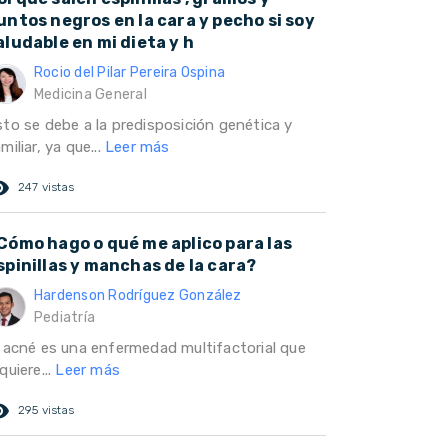
untos negros en la cara y pecho si soy
aludable en mi dieta y h
Rocio del Pilar Pereira Ospina
Medicina General
sto se debe a la predisposición genética y
miliar, ya que...
Leer más
ed_eye
247 vistas
Cómo hago o qué me aplico para las
spinillas y manchas de la cara?
Hardenson Rodríguez González
Pediatría
l acné es una enfermedad multifactorial que
quiere...
Leer más
ed_eye
295 vistas