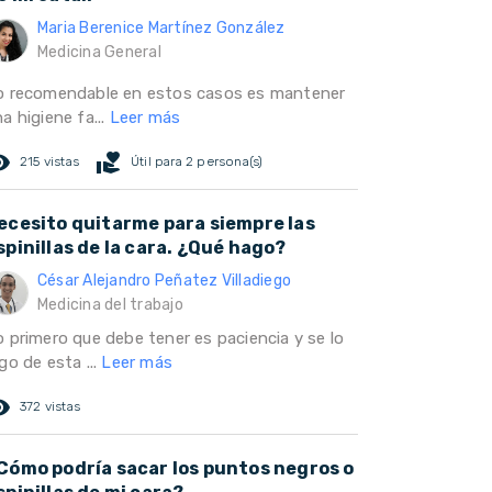
Maria Berenice Martínez González
Medicina General
o recomendable en estos casos es mantener
a higiene fa...
Leer más
ed_eye
volunteer_activism
215 vistas
Útil para 2 persona(s)
ecesito quitarme para siempre las
spinillas de la cara. ¿Qué hago?
César Alejandro Peñatez Villadiego
Medicina del trabajo
o primero que debe tener es paciencia y se lo
go de esta ...
Leer más
ed_eye
372 vistas
Cómo podría sacar los puntos negros o