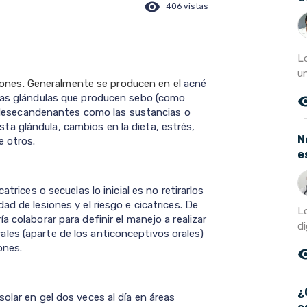
visibility
406 vistas
L
un
nes. Generalmente se producen en el
acné
 las glándulas que producen sebo (como
remove_r
os desecandenantes como las sustancias o
a glándula, cambios en la dieta, estrés,
N
e otros.
e
trices o secuelas lo inicial es no retirarlos
d de lesiones y el riesgo e cicatrices. De
L
 colaborar para definir el manejo a realizar
di
les (aparte de los anticonceptivos orales)
iones.
remove_r
¿
olar en gel dos veces al día en áreas