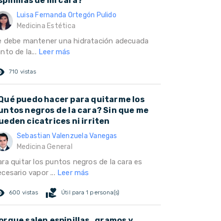
spinillas de mi cara?
Luisa Fernanda Ortegón Pulido
Medicina Estética
e debe mantener una hidratación adecuada
nto de la...
Leer más
ed_eye
710 vistas
Qué puedo hacer para quitarme los
untos negros de la cara? Sin que me
ueden cicatrices ni irriten
Sebastian Valenzuela Vanegas
Medicina General
ara quitar los puntos negros de la cara es
cesario vapor ...
Leer más
ed_eye
volunteer_activism
600 vistas
Útil para 1 persona(s)
orque salen espinillas , gramos y