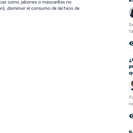
e
icas como jabones o mascarillas no
), disminuir el consumo de lácteos de
S
ta
remove_r
¿
p
q
P
ne
remove_r
P