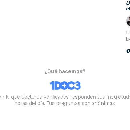
¿
e
Lo
lu
remove_r
¿Qué hacemos?
en la que doctores verificados responden tus inquietude
horas del día. Tus preguntas son anónimas.