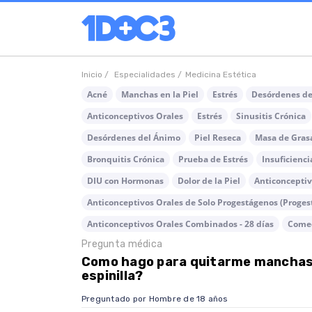
Inicio /
Especialidades /
Medicina Estética
Acné
Manchas en la Piel
Estrés
Desórdenes de
Anticonceptivos Orales
Estrés
Sinusitis Crónica
Desórdenes del Ánimo
Piel Reseca
Masa de Gras
Bronquitis Crónica
Prueba de Estrés
Insuficienci
DIU con Hormonas
Dolor de la Piel
Anticonceptiv
Anticonceptivos Orales de Solo Progestágenos (Proges
Anticonceptivos Orales Combinados - 28 días
Come
Pregunta médica
Como hago para quitarme manchas 
espinilla?
Preguntado por Hombre de 18 años