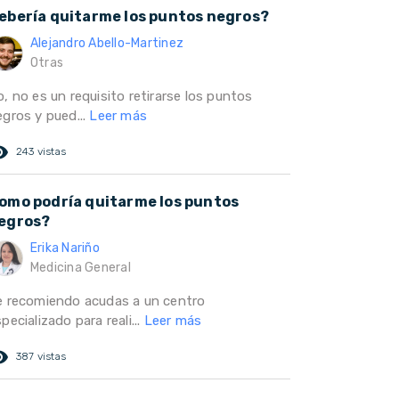
ebería quitarme los puntos negros?
Alejandro Abello-Martinez
Otras
, no es un requisito retirarse los puntos
egros y pued...
Leer más
ed_eye
243 vistas
omo podría quitarme los puntos
egros?
Erika Nariño
Medicina General
e recomiendo acudas a un centro
pecializado para reali...
Leer más
ed_eye
387 vistas