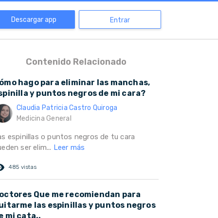
Descargar app
Entrar
Contenido Relacionado
ómo hago para eliminar las manchas,
spinilla y puntos negros de mi cara?
Claudia Patricia Castro Quiroga
Medicina General
as espinillas o puntos negros de tu cara
eden ser elim...
Leer más
ed_eye
485 vistas
octores Que me recomiendan para
uitarme las espinillas y puntos negros
e mi cata..