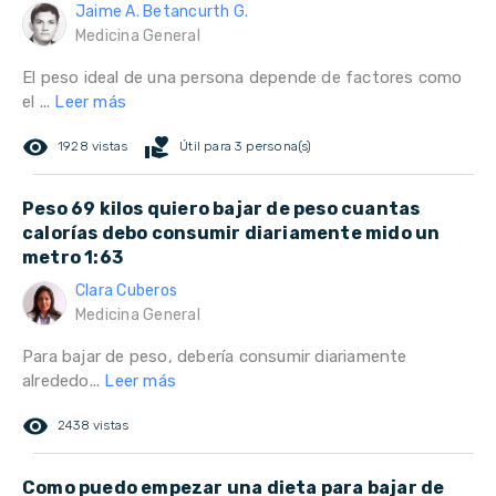
Jaime A. Betancurth G.
Medicina General
El peso ideal de una persona depende de factores como
el ...
Leer más
remove_red_eye
volunteer_activism
1928 vistas
Útil para 3 persona(s)
Peso 69 kilos quiero bajar de peso cuantas
calorías debo consumir diariamente mido un
metro 1:63
Clara Cuberos
Medicina General
Para bajar de peso, debería consumir diariamente
alrededo...
Leer más
remove_red_eye
2438 vistas
Como puedo empezar una dieta para bajar de