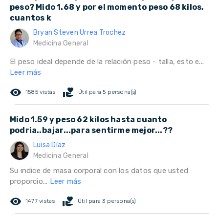
peso? Mido 1.68 y por el momento peso 68 kilos,
cuantos k
Bryan Steven Urrea Trochez
Medicina General
El peso ideal depende de la relación peso - talla, esto e...
Leer más
remove_red_eye
volunteer_activism
1585 vistas
Útil para 5 persona(s)
Mido 1.59 y peso 62 kilos hasta cuanto
podria..bajar...para sentirme mejor...??
Luisa Díaz
Medicina General
Su indice de masa corporal con los datos que usted
proporcio...
Leer más
remove_red_eye
volunteer_activism
1477 vistas
Útil para 3 persona(s)