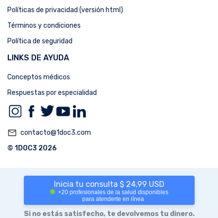
Políticas de privacidad (versión html)
Términos y condiciones
Política de seguridad
LINKS DE AYUDA
Conceptos médicos
Respuestas por especialidad
mail_outline
contacto@1doc3.com
© 1DOC3 2026
Inicia tu consulta $ 24,99 USD
+20 profesionales de la salud disponibles
para atenderte en línea
Si no estás satisfecho, te devolvemos tu dinero.