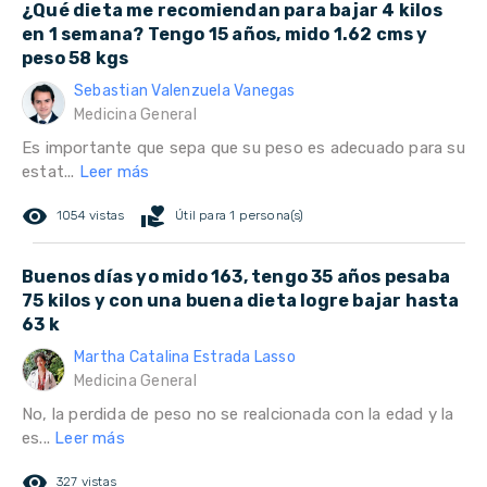
¿Qué dieta me recomiendan para bajar 4 kilos
en 1 semana? Tengo 15 años, mido 1.62 cms y
peso 58 kgs
Sebastian Valenzuela Vanegas
Medicina General
Es importante que sepa que su peso es adecuado para su
estat...
Leer más
remove_red_eye
volunteer_activism
1054 vistas
Útil para 1 persona(s)
Buenos días yo mido 163, tengo 35 años pesaba
75 kilos y con una buena dieta logre bajar hasta
63 k
Martha Catalina Estrada Lasso
Medicina General
No, la perdida de peso no se realcionada con la edad y la
es...
Leer más
remove_red_eye
327 vistas