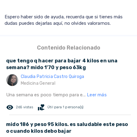
Espero haber sido de ayuda, recuerda que si tienes más
dudas puedes dejarlas aquí, no olvides valorarnos.
Contenido Relacionado
que tengo q hacer para bajar 4 kilos en una
semana? mido 1'70 y peso 63kg
Claudia Patricia Castro Quiroga
Medicina General
Una semana es poco tiempo para e...
Leer más
remove_red_eye
volunteer_activism
265 vistas
Útil para 1 persona(s)
mido 186 y peso 95 kilos. es saludable este peso
o cuando kilos debo bajar