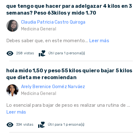
que tengo que hacer para adelgazar 4 kilos en 3
semanas? Peso 63kilos y mido 1.70
Claudia Patricia Castro Quiroga
Medicina General
Debes saber que, en este momento...
Leer más
remove_red_eye
volunteer_activism
258 vistas
Útil para 1 persona(s)
hola mido 1,50 y peso 55 kilos quiero bajar 5 kilos
que dieta me recomiendan
Arely Berenice Goméz Narváez
Medicina General
Lo esencial para bajar de peso es realizar una rutina de ...
Leer más
remove_red_eye
volunteer_activism
334 vistas
Útil para 1 persona(s)