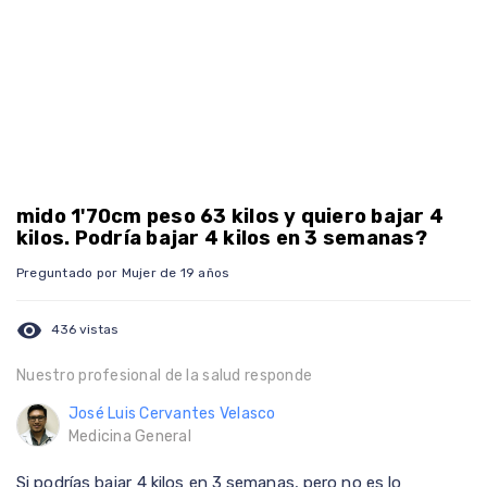
mido 1'70cm peso 63 kilos y quiero bajar 4
kilos. Podría bajar 4 kilos en 3 semanas?
Preguntado por Mujer de 19 años
visibility
436 vistas
Nuestro profesional de la salud responde
José Luis Cervantes Velasco
Medicina General
Si podrías bajar 4 kilos en 3 semanas, pero no es lo