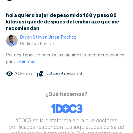
hola quiero bajar de peso mido 168 y peso 80
kilos asi quede despues del embarazo que me
recomiendan
Bryan Steven Urrea Trochez
Medicina General
Puedes tener en cuenta las siguientes recomendaciones
par...
Leer más
remove_red_eye
volunteer_activism
926 vistas
Útil para 4 persona(s)
¿Qué hacemos?
1DOC3 es la plataforma en la que doctores
verificados responden tus inquietudes de salud