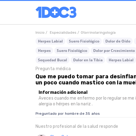
Inicio /
Especialidades /
Otorrinolaringología
Herpes Labial
Suero Fisiológico
Dolor de Oído
Herpes
Suero Fisiológico
Dolor por Crcecimiento
Sequedad Bucal
Dolor en la Tibia
Herpes Labial
Pregunta médica
Que me puedo tomar para desinflama
un poco cuando mastico con la muel
Información adicional
Aveces cuando me enfermo por lo regular se me i
alergia o hérpes en la nariz .
Preguntado por hombre de 35 años
Nuestro profesional de la salud responde