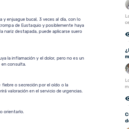
L
y enjuague bucal, 3 veces al día, con lo
ce
la trompa de Eustaquio y posiblemente haya
a nariz destapada, puede aplicarse suero
remove_r
¿
m
a la inflamación y el dolor, pero no es un
o en consulta.
L
iebre o secreción por el oído o la
me
irá valoración en el servicio de urgencias.
remove_r
 orientarlo.
C
d