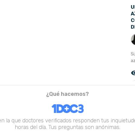
U
A
C
D
Si
az
remove_r
¿Qué hacemos?
en la que doctores verificados responden tus inquietude
horas del día. Tus preguntas son anónimas.