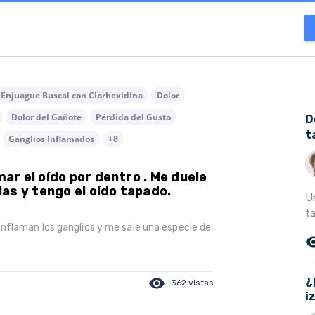
Enjuague Buscal con Clorhexidina
Dolor
Dolor del Gañote
Pérdida del Gusto
D
t
Ganglios Inflamados
+8
r el oído por dentro . Me duele
as y tengo el oído tapado.
U
t
nflaman los ganglios y me sale una especie de
remove_r
¿
visibility
362 vistas
i