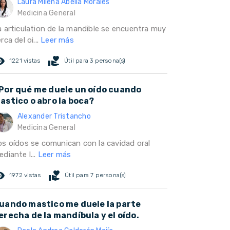
Laura Milena Abella Morales
Medicina General
a articulation de la mandible se encuentra muy
rca del oi...
Leer más
ed_eye
volunteer_activism
1221 vistas
Útil para 3 persona(s)
Por qué me duele un oído cuando
astico o abro la boca?
Alexander Tristancho
Medicina General
os oídos se comunican con la cavidad oral
diante l...
Leer más
ed_eye
volunteer_activism
1972 vistas
Útil para 7 persona(s)
uando mastico me duele la parte
erecha de la mandíbula y el oído.