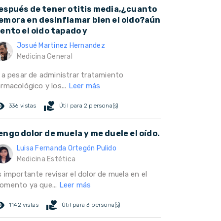
espués de tener otitis media,¿cuanto
emora en desinflamar bien el oido?aún
iento el oido tapado y
Josué Martinez Hernandez
Medicina General
i a pesar de administrar tratamiento
rmacológico y los...
Leer más
ed_eye
volunteer_activism
336 vistas
Útil para 2 persona(s)
engo dolor de muela y me duele el oído.
Luisa Fernanda Ortegón Pulido
Medicina Estética
 importante revisar el dolor de muela en el
omento ya que...
Leer más
ed_eye
volunteer_activism
1142 vistas
Útil para 3 persona(s)