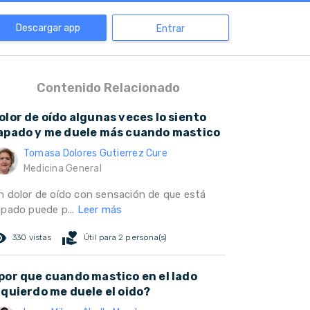
Descargar app
Entrar
Contenido Relacionado
olor de oído algunas veces lo siento
apado y me duele más cuando mastico
Tomasa Dolores Gutierrez Cure
Medicina General
n dolor de oído con sensación de que está
apado puede p...
Leer más
ed_eye
volunteer_activism
330 vistas
Útil para 2 persona(s)
por que cuando mastico en el lado
zquierdo me duele el oido?