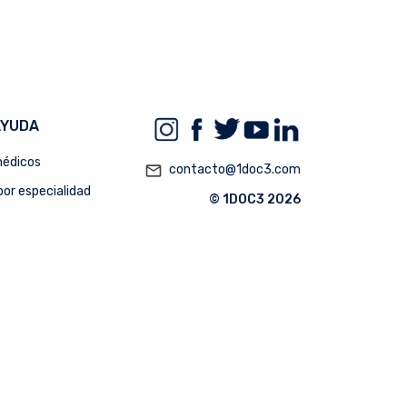
AYUDA
édicos
mail_outline
contacto@1doc3.com
or especialidad
© 1DOC3 2026