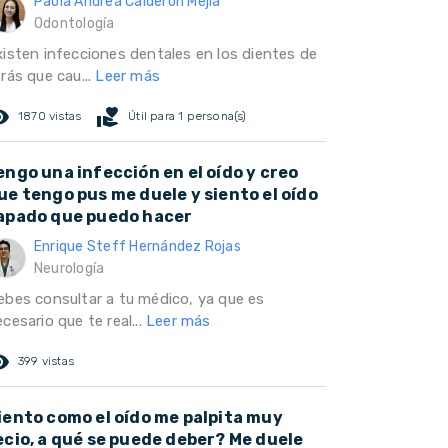
Paola Andrea Calderón Mejía
Odontología
xisten infecciones dentales en los dientes de
rás que cau...
Leer más
ed_eye
volunteer_activism
1870 vistas
Útil para 1 persona(s)
engo una infección en el oído y creo
ue tengo pus me duele y siento el oído
apado que puedo hacer
Enrique Steff Hernández Rojas
Neurología
ebes consultar a tu médico, ya que es
cesario que te real...
Leer más
ed_eye
399 vistas
iento como el oído me palpita muy
ecio, a qué se puede deber? Me duele