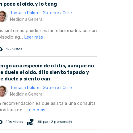
n poco el oído, y lo teng
Tomasa Dolores Gutierrez Cure
Medicina General
us síntomas pueden estar relacionados con un
isodio ag...
Leer más
ed_eye
627 vistas
engo una especie de otitis, aunque no
e duele el oido, dí lo siento tapado y
e duele y siento can
Tomasa Dolores Gutierrez Cure
Medicina General
a recomendación es que asista a una consulta
ioritaria de...
Leer más
ed_eye
volunteer_activism
206 vistas
Útil para 3 persona(s)