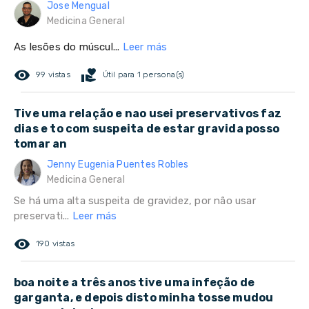
Jose Mengual
Medicina General
As lesões do múscul...
Leer más
remove_red_eye
volunteer_activism
99 vistas
Útil para 1 persona(s)
Tive uma relação e nao usei preservativos faz
dias e to com suspeita de estar gravida posso
tomar an
Jenny Eugenia Puentes Robles
Medicina General
Se há uma alta suspeita de gravidez, por não usar
preservati...
Leer más
remove_red_eye
190 vistas
boa noite a três anos tive uma infeção de
garganta, e depois disto minha tosse mudou