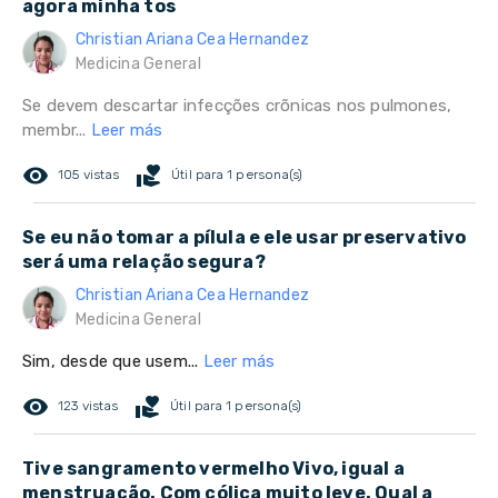
agora minha tos
Christian Ariana Cea Hernandez
Medicina General
Se devem descartar infecções crõnicas nos pulmones,
membr...
Leer más
remove_red_eye
volunteer_activism
105 vistas
Útil para 1 persona(s)
Se eu não tomar a pílula e ele usar preservativo
será uma relação segura?
Christian Ariana Cea Hernandez
Medicina General
Sim, desde que usem...
Leer más
remove_red_eye
volunteer_activism
123 vistas
Útil para 1 persona(s)
Tive sangramento vermelho Vivo, igual a
menstruação. Com cólica muito leve. Qual a