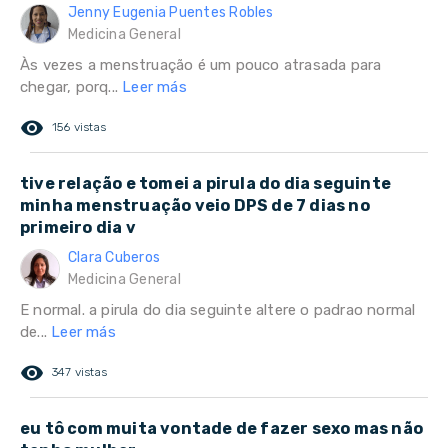
Jenny Eugenia Puentes Robles
Medicina General
Às vezes a menstruação é um pouco atrasada para
chegar, porq...
Leer más
remove_red_eye
156 vistas
tive relação e tomei a pirula do dia seguinte
minha menstruação veio DPS de 7 dias no
primeiro dia v
Clara Cuberos
Medicina General
E normal. a pirula do dia seguinte altere o padrao normal
de...
Leer más
remove_red_eye
347 vistas
eu tô com muita vontade de fazer sexo mas não