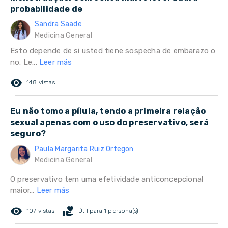
probabilidade de
Sandra Saade
Medicina General
Esto depende de si usted tiene sospecha de embarazo o
no. Le...
Leer más
remove_red_eye
148 vistas
Eu não tomo a pílula, tendo a primeira relação
sexual apenas com o uso do preservativo, será
seguro?
Paula Margarita Ruiz Ortegon
Medicina General
O preservativo tem uma efetividade anticoncepcional
maior...
Leer más
remove_red_eye
volunteer_activism
107 vistas
Útil para 1 persona(s)