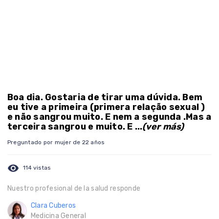
Boa dia. Gostaria de tirar uma dúvida. Bem
eu tive a primeira (primera relação sexual )
e não sangrou muito. E nem a segunda .Mas a
terceira sangrou e muito. E ...
(ver más)
Preguntado por mujer de 22 años
visibility
114 vistas
Nuestro profesional de la salud responde
Clara Cuberos
Medicina General