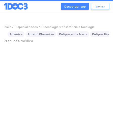
Descargar app
Entrar
Inicio /
Especialidades /
Ginecología y obstetricia o tocología
Absorica
Ablatio Placentae
Pólipos en la Nariz
Pólipos Uteri
Pregunta médica