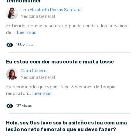
tenho mulher
Lina Elizabeth Porras Santana
Medicina General
Entiendo, en ese caso usted puede acudir a los servicios
de ...
Leer más
remove_red_eye
185 vistas
Eu estou com dor mas costa e muita tosse
Clara Cuberos
Medicina General
Eu recomendo que voce, faca 3 sessoes de terapia
respiratori...
Leer más
remove_red_eye
137 vistas
Hola, soy Gustavo soy brasileño estou com uma
lesão no reto femoral o que eu devo fazer?